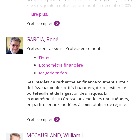
Elle s'est jointe à notre département en décembre 2005.
Lire plus…
Ses activités de recherche portent sur deux sujets
principaux. D'une part, elle s’intéresse aux tests de
Profil complet
stabilité des paramètres et à leurs applications en
macroéconomie et finance. D'autre part, elle
travaille sur les méthodes de régularisation dans le
GARCIA, René
contexte de mégadonnées. Elle étudie en particulier la
méthode des moments généralisés quand il y a une
Professeur associé, Professeur émérite
infinité de conditions de moments et l'estimation de
Finance
modèles incluant un grand nombre de prédicteurs.
Économétrie financière
Elle est co-rédactrice de
Journal of Financial Econometrics
Mégadonnées
et rédactrice associée de
Econometric Theory
,
Econometrics Journal
,
Journal of Business & Economic
Ses intérêts de recherche en finance tournent autour
Statistics
et
Journal of Econometrics.
de l'évaluation des actifs financiers, de la gestion de
portefeuille et de la gestion des risques. En
économétrie, il s'intéresse aux modèles non linéaires,
en particulier aux modèles à commutation de régime.
Profil complet
MCCAUSLAND, William J.