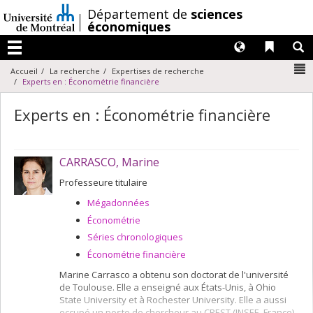
Passer
/
Département de
sciences
au
économiques
contenu
Langues
Liens 
R
Menu
N
Accueil
La recherche
Expertises de recherche
Experts en : Économétrie financière
Experts en : Économétrie financière
CARRASCO, Marine
Professeure titulaire
Mégadonnées
Économétrie
Séries chronologiques
Économétrie financière
Marine Carrasco a obtenu son doctorat de l'université
de Toulouse. Elle a enseigné aux États-Unis, à Ohio
State University et à Rochester University. Elle a aussi
occupé un poste de chercheur au CREST (INSEE, France).