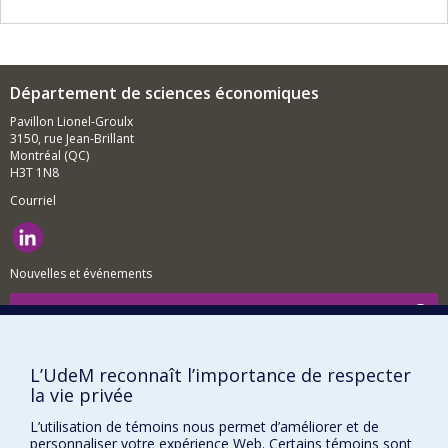
Département de sciences économiques
Pavillon Lionel-Groulx
3150, rue Jean-Brillant
Montréal (QC)
H3T 1N8
Courriel
Nouvelles et événements
Comment soutenir le Département?
BESOIN D'AIDE?
L’UdeM reconnaît l’importance de respecter
Plan du site
la vie privée
Signaler une erreur
L’utilisation de témoins nous permet d’améliorer et de
Accessibilité
personnaliser votre expérience Web. Certains témoins sont