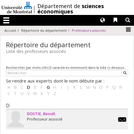
Passer
/
Département de
sciences
au
économiques
contenu
Langues
Liens 
R
Menu
N
Accueil
Répertoire du département
Professeurs associés
Répertoire du département
Liste des professeurs associés
Rechercher par mots-clés (3 caractères minimum) dans la liste ci-dessous :
Se rendre aux experts dont le nom débute par :
A
B
C
D
E
F
G
H
I
J
K
L
M
N
O
P
Q
R
S
T
U
V
W
X
Y
Z
D
DOSTIE
Benoît
Professeur associé
benoit.d