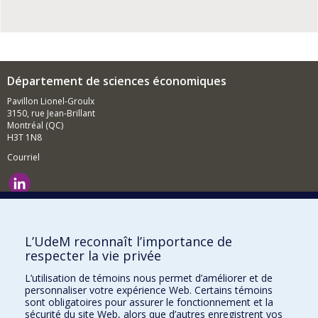
Département de sciences économiques
Pavillon Lionel-Groulx
3150, rue Jean-Brillant
Montréal (QC)
H3T 1N8
Courriel
Nouvelles et événements
Comment soutenir le Département?
L’UdeM reconnaît l’importance de
respecter la vie privée
BESOIN D'AIDE?
L’utilisation de témoins nous permet d’améliorer et de
Plan du site
personnaliser votre expérience Web. Certains témoins
Signaler une erreur
sont obligatoires pour assurer le fonctionnement et la
sécurité du site Web, alors que d’autres enregistrent vos