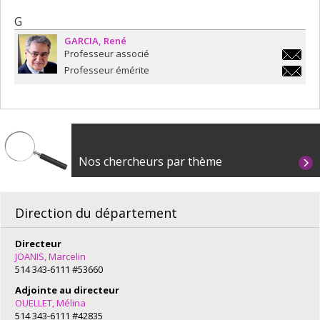
G
GARCIA
René
Professeur associé
rene.ga
Professeur émérite
rene.ga
Nos chercheurs par thème
Direction du département
Directeur
JOANIS, Marcelin
514 343-6111 #53660
Adjointe au directeur
OUELLET, Mélina
514 343-6111 #42835