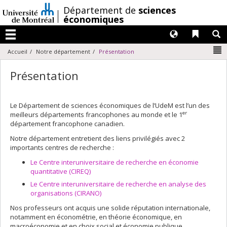
Passer
/
Département de
sciences
au
économiques
contenu
Langues
Liens 
R
Menu
N
Accueil
Notre département
Présentation
Présentation
Le Département de sciences économiques de l’UdeM est l’un des
er
meilleurs départements francophones au monde et le 1
département francophone canadien.
Notre département entretient des liens privilégiés avec 2
importants centres de recherche :
Le Centre interuniversitaire de recherche en économie
quantitative (CIREQ)
Le Centre interuniversitaire de recherche en analyse des
organisations (CIRANO)
Nos professeurs ont acquis une solide réputation internationale,
notamment en économétrie, en théorie économique, en
macroéconomie et en choix social et économie publique.