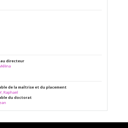
 au directeur
Mélina
ble de la maîtrise et du placement
, Raphaël
ble du d
octorat
ean