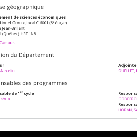
se géographique
ement de sciences économiques
e
 Lionel-Groulx, local C-6001 (6
étage)
e Jean-Brillant
l (Québec) H3T 1N8
 Campus
tion du Département
ur
Adjointe
Marcelin
OUELLET, 
nsables des programmes
er
able de 1
cycle
Responsa
Joshua
GODEFROY
Responsa
HORAN, S