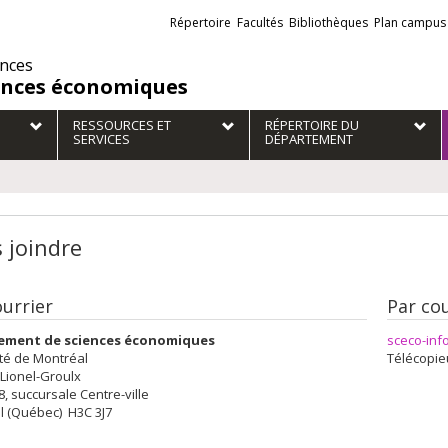
Liens
Répertoire
Facultés
Bibliothèques
Plan campus
externes
ences
ences économiques
RESSOURCES ET
RÉPERTOIRE DU
SERVICES
DÉPARTEMENT
 joindre
ourrier
Par cou
ement de sciences économiques
sceco-inf
té de Montréal
Télécopieu
 Lionel-Groulx
28, succursale Centre-ville
l (Québec) H3C 3J7