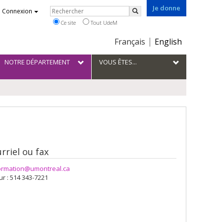
Je donne
Rechercher
Connexion
Rechercher
Ce site
Tout UdeM
Choix
Français
English
de
la
NOTRE DÉPARTEMENT
VOUS ÊTES...
langue
rriel ou fax
ormation@umontreal.ca
r : 514 343-7221