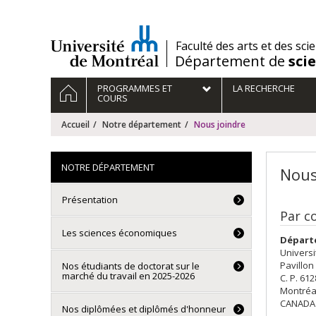
Passer
au
contenu
/
Faculté des arts et des sci
Département de
sci
Navigation
ACCUEIL
PROGRAMMES ET
LA RECHERCHE
principale
COURS
Accueil
Notre département
Nous joindre
NOTRE DÉPARTEMENT
Nous
Présentation
Par c
Les sciences économiques
Départ
Universi
Pavillon
Nos étudiants de doctorat sur le
marché du travail en 2025-2026
C. P. 61
Montréa
CANADA
Nos diplômées et diplômés d'honneur