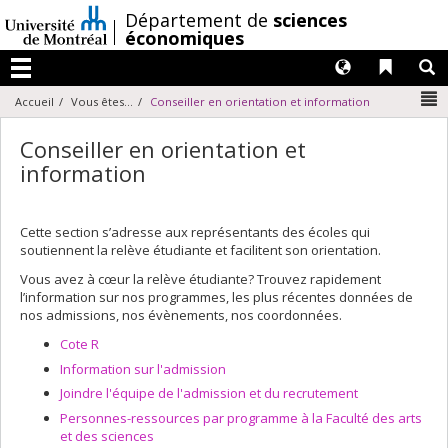
Passer
/
Département de
sciences
au
économiques
contenu
Langues
Liens 
R
Menu
N
Accueil
Vous êtes...
Conseiller en orientation et information
Conseiller en orientation et
information
Cette section s’adresse aux représentants des écoles qui
soutiennent la relève étudiante et facilitent son orientation.
Vous avez à cœur la relève étudiante? Trouvez rapidement
l’information sur nos programmes, les plus récentes données de
nos admissions, nos évènements, nos coordonnées.
Cote R
Information sur l'admission
Joindre l'équipe de l'admission et du recrutement
Personnes-ressources par programme à la Faculté des arts
et des sciences