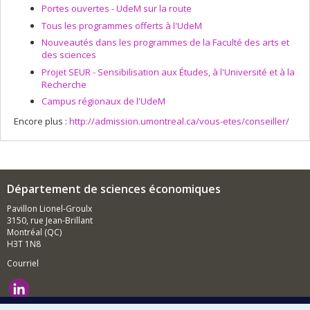
Portes ouvertes - UdeM sur la route
Tous les programmes offerts à l'UdeM
Nouveautés dans les programmes de la Faculté des arts et
des sciences
Projet SEUR - Sensibilisation aux Études, à l'Université et à la
Recherche
Campus régionaux de l'UdeM
Encore plus :
http://admission.umontreal.ca/vous-etes/conseiller/
Département de sciences économiques
Pavillon Lionel-Groulx
3150, rue Jean-Brillant
Montréal (QC)
H3T 1N8
Courriel