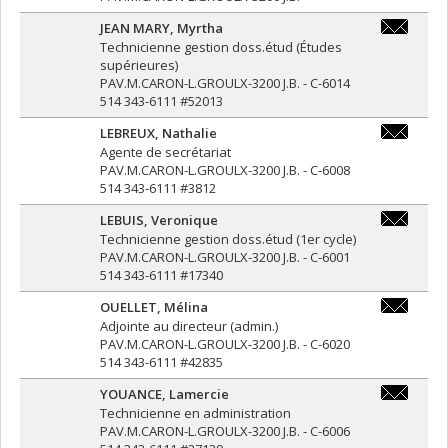
JEAN MARY
,
Myrtha
myrtha.je
Technicienne gestion doss.étud (Études
supérieures)
PAV.M.CARON-L.GROULX-3200 J.B. - C-6014
514 343-6111 #52013
LEBREUX
,
Nathalie
nathalie.l
Agente de secrétariat
PAV.M.CARON-L.GROULX-3200 J.B. - C-6008
514 343-6111 #3812
LEBUIS
,
Veronique
veronique.
Technicienne gestion doss.étud (1er cycle)
PAV.M.CARON-L.GROULX-3200 J.B. - C-6001
514 343-6111 #17340
OUELLET
,
Mélina
melina.oue
Adjointe au directeur (admin.)
PAV.M.CARON-L.GROULX-3200 J.B. - C-6020
514 343-6111 #42835
YOUANCE
,
Lamercie
lamercie.
Technicienne en administration
PAV.M.CARON-L.GROULX-3200 J.B. - C-6006