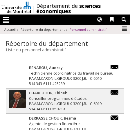
Passer
/
Département de
sciences
au
économiques
contenu
Langues
Liens 
R
Menu
N
Accueil
Répertoire du département
Personnel administratif
Répertoire du département
Liste du personnel administratif
BENABOU
,
Audrey
audrey.be
Technicienne coordinatrice du travail de bureau
PAV.M.CARON-L.GROULX-3200 J.B. - C-6010
514 343-6111 #25239
CHARCHOUR
,
Chiheb
chiheb.ch
Conseiller programmes d'études
PAV.M.CARON-L.GROULX-3200 J.B. - C-6019
514 343-6111 #50719
DERRASSE CHOUK
,
Besma
besma.der
Agente de gestion financière
PAV.M.CARON-L.GROULX-3200 J.B.