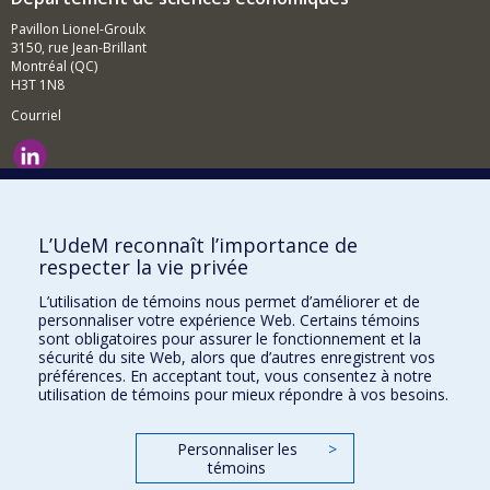
Pavillon Lionel-Groulx
3150, rue Jean-Brillant
Montréal (QC)
H3T 1N8
Courriel
Nouvelles et événements
Comment soutenir le Département?
L’UdeM reconnaît l’importance de
respecter la vie privée
BESOIN D'AIDE?
L’utilisation de témoins nous permet d’améliorer et de
Plan du site
personnaliser votre expérience Web. Certains témoins
Signaler une erreur
sont obligatoires pour assurer le fonctionnement et la
sécurité du site Web, alors que d’autres enregistrent vos
Accessibilité
préférences. En acceptant tout, vous consentez à notre
utilisation de témoins pour mieux répondre à vos besoins.
FACULTÉ DES ARTS ET DES SCIENCES
Nos départements et écoles
Personnaliser les
>
témoins
Nos centres d'études