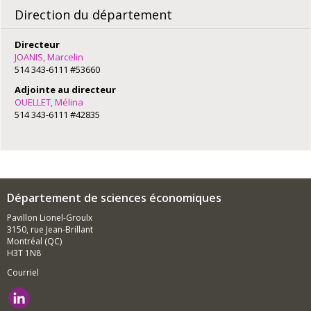
Direction du département
Directeur
JOANIS, Marcelin
514 343-6111 #53660
Adjointe au directeur
OUELLET, Mélina
514 343-6111 #42835
Département de sciences économiques
Pavillon Lionel-Groulx
3150, rue Jean-Brillant
Montréal (QC)
H3T 1N8
Courriel