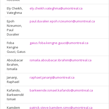
Ely Cheikh,
ely.cheikh.vateghma@umontreal.ca
Vateghma
Epoh
paul.duvalier.epoh.nzeumon@umontreal.ca
Nzeumon,
Paul
Duvalier
Foba
gaius.foba.kengne.guuci@umontreal.ca
Kengne
Guuci, Gaius
Aboubacar
ismaila.aboubacar.ibrahim@umontreal.ca
Ibrahim,
Ismaila
Jananji,
raphael.jananji@umontreal.ca
Raphaël
Kafando,
barkwende.ismael.kafando@umontreal.ca
Barkwendé
Ismaë
Kamdem
patrick.steve.kamdem.simo@umontreal.ca