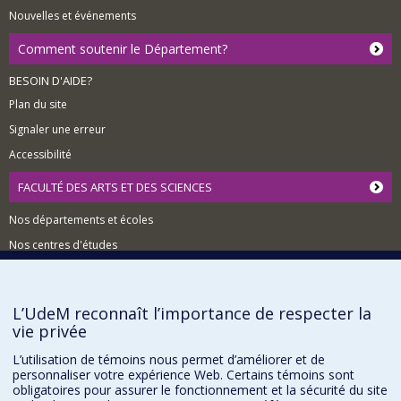
Nouvelles et événements
Comment soutenir le Département?
BESOIN D'AIDE?
Plan du site
Signaler une erreur
Accessibilité
FACULTÉ DES ARTS ET DES SCIENCES
Nos départements et écoles
Nos centres d'études
Nos programmes et cours
L’UdeM reconnaît l’importance de respecter la
vie privée
Confidentialité
Conditions d’utilisation
L’utilisation de témoins nous permet d’améliorer et de
Paramètres des témoins
personnaliser votre expérience Web. Certains témoins sont
Université de
obligatoires pour assurer le fonctionnement et la sécurité du site
Montréal