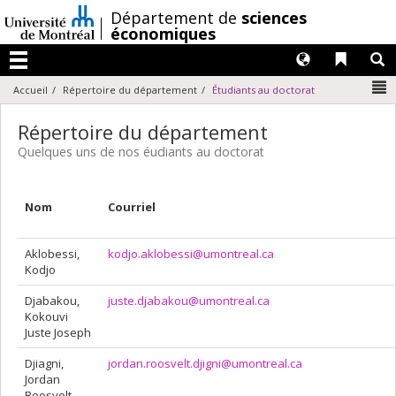
Passer
/
Département de
sciences
au
économiques
contenu
Langues
Liens 
R
Menu
N
Accueil
Répertoire du département
Étudiants au doctorat
Répertoire du département
Quelques uns de nos éudiants au doctorat
Nom
Courriel
Aklobessi,
kodjo.aklobessi@umontreal.ca
Kodjo
Djabakou,
juste.djabakou@umontreal.ca
Kokouvi
Juste Joseph
Djiagni,
jordan.roosvelt.djigni@umontreal.ca
Jordan
Roosvelt