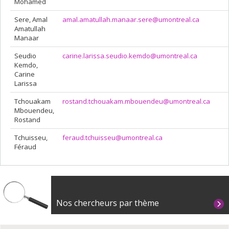
Mohamed
Sere, Amal
amal.amatullah.manaar.sere@umontreal.ca
Amatullah
Manaar
Seudio
carine.larissa.seudio.kemdo@umontreal.ca
Kemdo,
Carine
Larissa
Tchouakam
rostand.tchouakam.mbouendeu@umontreal.ca
Mbouendeu,
Rostand
Tchuisseu,
feraud.tchuisseu@umontreal.ca
Féraud
Nos chercheurs par thème