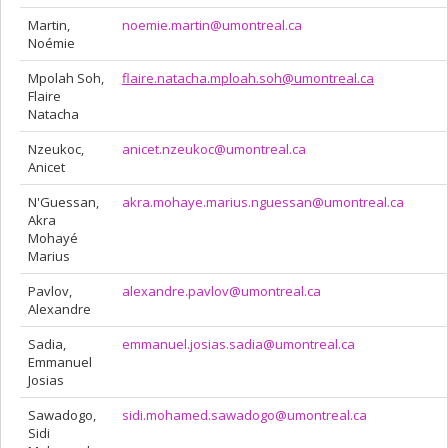
Martin,
noemie.martin@umontreal.ca
Noémie
Mpolah Soh,
flaire.natacha.mploah.soh@umontreal.ca
Flaire
Natacha
Nzeukoc,
anicet.nzeukoc@umontreal.ca
Anicet
N'Guessan,
akra.mohaye.marius.nguessan@umontreal.ca
Akra
Mohayé
Marius
Pavlov,
alexandre.pavlov@umontreal.ca
Alexandre
Sadia,
emmanuel.josias.sadia@umontreal.ca
Emmanuel
Josias
Sawadogo,
sidi.mohamed.sawadogo@umontreal.ca
Sidi