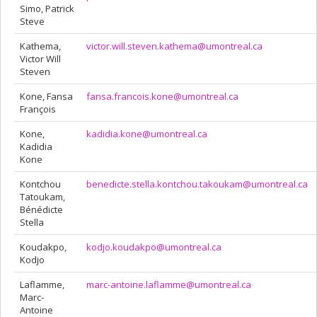
Simo, Patrick
Steve
Kathema,
victor.will.steven.kathema@umontreal.ca
Victor Will
Steven
Kone, Fansa
fansa.francois.kone@umontreal.ca
François
Kone,
kadidia.kone@umontreal.ca
Kadidia
Kone
Kontchou
benedicte.stella.kontchou.takoukam@umontreal.ca
Tatoukam,
Bénédicte
Stella
Koudakpo,
kodjo.koudakpo@umontreal.ca
Kodjo
Laflamme,
marc-antoine.laflamme@umontreal.ca
Marc-
Antoine