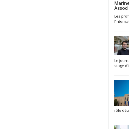
Marine
Associ
Les prof
l’Intern
Le journ
stage d’i
rôle dét