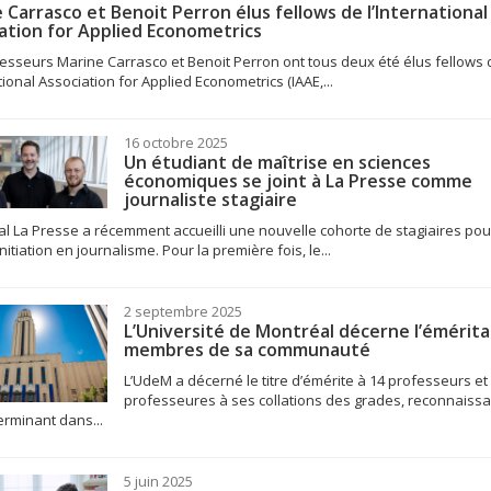
 Carrasco et Benoit Perron élus fellows de l’International
ation for Applied Econometrics
esseurs Marine Carrasco et Benoit Perron ont tous deux été élus fellows 
ational Association for Applied Econometrics (IAAE,...
16 octobre 2025
Un étudiant de maîtrise en sciences
économiques se joint à La Presse comme
journaliste stagiaire
al La Presse a récemment accueilli une nouvelle cohorte de stagiaires pou
nitiation en journalisme. Pour la première fois, le...
2 septembre 2025
L’Université de Montréal décerne l’émérita
membres de sa communauté
L’UdeM a décerné le titre d’émérite à 14 professeurs et
professeures à ses collations des grades, reconnaissa
erminant dans...
5 juin 2025