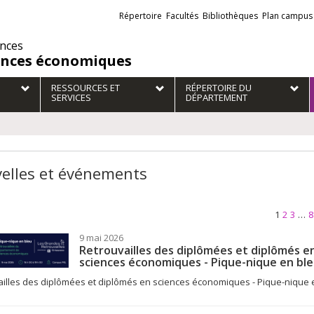
Liens
Répertoire
Facultés
Bibliothèques
Plan campus
externes
ences
ences économiques
RESSOURCES ET
RÉPERTOIRE DU
SERVICES
DÉPARTEMENT
elles et événements
1
2
3
…
8
9 mai 2026
Retrouvailles des diplômées et diplômés e
sciences économiques - Pique-nique en bl
illes des diplômées et diplômés en sciences économiques - Pique-nique 