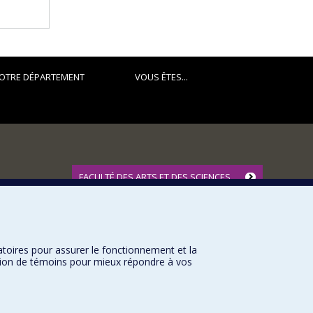
OTRE DÉPARTEMENT
VOUS ÊTES...
FACULTÉ DES ARTS ET DES SCIENCES
Nos départements et écoles
Nos centres d'études
Nos programmes et cours
atoires pour assurer le fonctionnement et la
sation de témoins pour mieux répondre à vos