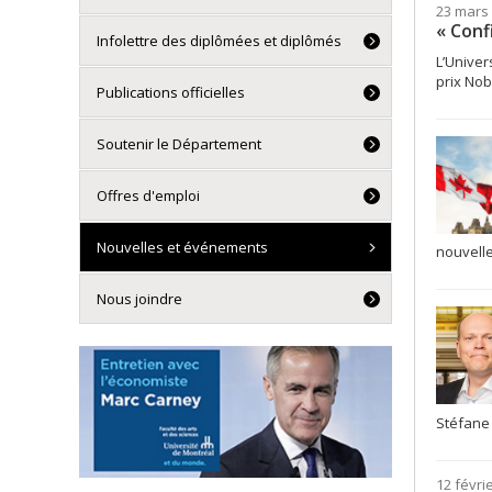
23 mars
« Conf
Infolettre des diplômées et diplômés
L’Univer
prix Nob
Publications officielles
Soutenir le Département
Offres d'emploi
Nouvelles et événements
nouvelle
Nous joindre
Stéfane 
12 févri