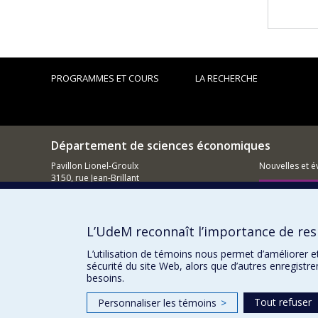
PROGRAMMES ET COURS
LA RECHERCHE
Département de sciences économiques
Pavillon Lionel-Groulx
Nouvelles et 
3150, rue Jean-Brillant
Montréal (QC)
Comment so
H3T 1N8
Courriel
L’UdeM reconnaît l’importance de resp
L’utilisation de témoins nous permet d’améliorer e
sécurité du site Web, alors que d’autres enregistr
besoins.
Tout refuser
Personnaliser les témoins
>