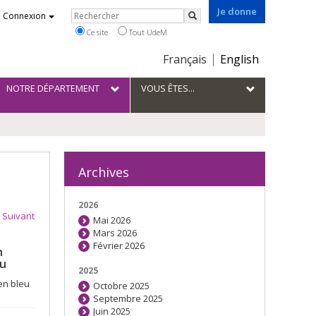
Je donne
Rechercher
Connexion
Rechercher
Ce site
Tout UdeM
Choix
Français
English
de
la
NOTRE DÉPARTEMENT
VOUS ÊTES...
langue
Archives
2026
Suivant
Mai 2026
Mars 2026
Février 2026
n
eu
2025
en bleu
Octobre 2025
Septembre 2025
Juin 2025