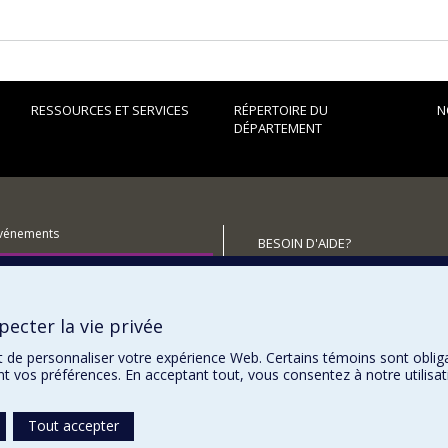
RESSOURCES ET SERVICES
RÉPERTOIRE DU
N
DÉPARTEMENT
événements
BESOIN D'AIDE?
utenir le Département?
Plan du site
Signaler une erreur
ecter la vie privée
Accessibilité
t de personnaliser votre expérience Web. Certains témoins sont oblig
ent vos préférences. En acceptant tout, vous consentez à notre utili
Tout accepter