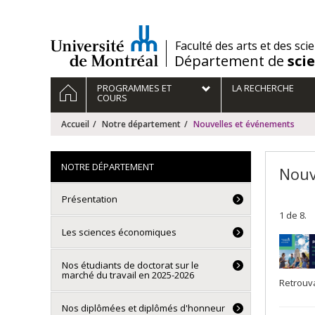
Passer
au
contenu
/
Faculté des arts et des sci
Département de
sci
Navigation
ACCUEIL
PROGRAMMES ET
LA RECHERCHE
principale
COURS
Accueil
Notre département
Nouvelles et événements
NOTRE DÉPARTEMENT
Nouv
Présentation
1 de 8.
Les sciences économiques
Nos étudiants de doctorat sur le
marché du travail en 2025-2026
Retrouva
Nos diplômées et diplômés d'honneur