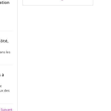
ation
Côté,
ans les
 à
t
eux des
Suivant