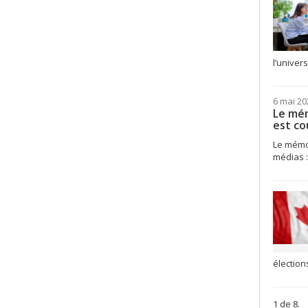
l’univer
6 mai 20
Le mém
est co
Le mémoi
médias :
élection
1 de 8.