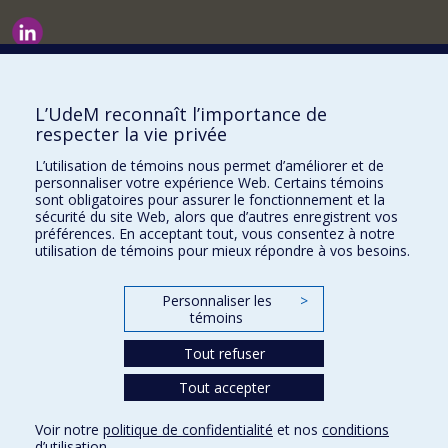
Nouvelles et événements
Comment soutenir le Département?
L’UdeM reconnaît l’importance de
respecter la vie privée
BESOIN D'AIDE?
L’utilisation de témoins nous permet d’améliorer et de
Plan du site
personnaliser votre expérience Web. Certains témoins
Signaler une erreur
sont obligatoires pour assurer le fonctionnement et la
sécurité du site Web, alors que d’autres enregistrent vos
Accessibilité
préférences. En acceptant tout, vous consentez à notre
utilisation de témoins pour mieux répondre à vos besoins.
FACULTÉ DES ARTS ET DES SCIENCES
Nos départements et écoles
Personnaliser les
>
témoins
Nos centres d'études
Tout refuser
Nos programmes et cours
Tout accepter
Confidentialité
Voir notre
politique de confidentialité
et nos
conditions
Conditions d’utilisation
d’utilisation
.