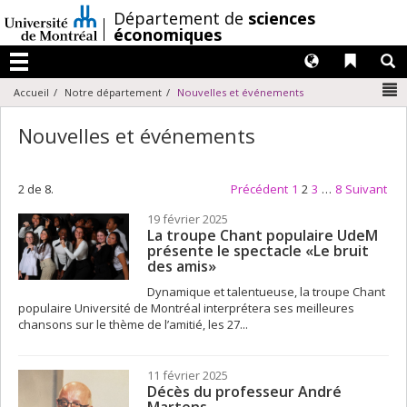
Passer
/
Département de
sciences
au
économiques
contenu
Langues
Liens 
R
Menu
N
Accueil
Notre département
Nouvelles et événements
Nouvelles et événements
2 de 8.
Précédent
1
2
3
…
8
Suivant
19 février 2025
La troupe Chant populaire UdeM
présente le spectacle «Le bruit
des amis»
Dynamique et talentueuse, la troupe Chant
populaire Université de Montréal interprétera ses meilleures
chansons sur le thème de l’amitié, les 27...
11 février 2025
Décès du professeur André