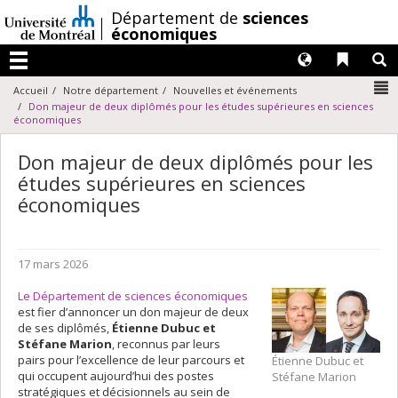
Passer
/
Département de
sciences
au
économiques
contenu
Langues
Liens 
R
Menu
N
Accueil
Notre département
Nouvelles et événements
Don majeur de deux diplômés pour les études supérieures en sciences
économiques
Don majeur de deux diplômés pour les
études supérieures en sciences
économiques
17 mars 2026
Le Département de sciences économiques
est fier d’annoncer un don majeur de deux
de ses diplômés,
Étienne Dubuc et
Stéfane Marion
, reconnus par leurs
pairs pour l’excellence de leur parcours et
Étienne Dubuc et
qui occupent aujourd’hui des postes
Stéfane Marion
stratégiques et décisionnels au sein de