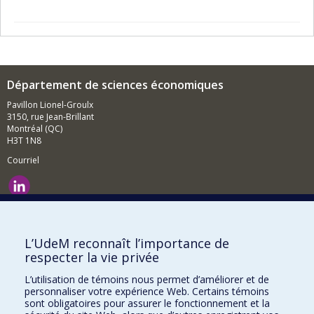
Département de sciences économiques
Pavillon Lionel-Groulx
3150, rue Jean-Brillant
Montréal (QC)
H3T 1N8
Courriel
Nouvelles et événements
Comment soutenir le Département?
L’UdeM reconnaît l’importance de
respecter la vie privée
BESOIN D'AIDE?
L’utilisation de témoins nous permet d’améliorer et de
Plan du site
personnaliser votre expérience Web. Certains témoins
Signaler une erreur
sont obligatoires pour assurer le fonctionnement et la