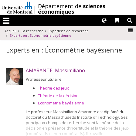
Passer
/
Département de
sciences
au
économiques
contenu
Langues
Liens 
R
Menu
N
Accueil
La recherche
Expertises de recherche
Experts en : Économétrie bayésienne
Experts en : Économétrie bayésienne
AMARANTE, Massimiliano
Professeur titulaire
Théorie des jeux
Théorie de la décision
Économétrie bayésienne
Le professeur Massimiliano Amarante est diplômé du
doctorat du Massachusetts Institute of Technology. Ses
principaux champs de recherche sont la théorie de la
décision en présence d'incertitude et la théorie des jeux
(coopératifs et non coopératifs). Il travaille