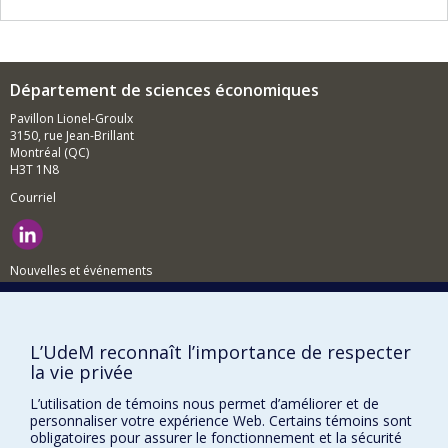
Département de sciences économiques
Pavillon Lionel-Groulx
3150, rue Jean-Brillant
Montréal (QC)
H3T 1N8
Courriel
Nouvelles et événements
Comment soutenir le Département?
BESOIN D'AIDE?
L’UdeM reconnaît l’importance de respecter
la vie privée
Plan du site
Signaler une erreur
L’utilisation de témoins nous permet d’améliorer et de
personnaliser votre expérience Web. Certains témoins sont
Accessibilité
obligatoires pour assurer le fonctionnement et la sécurité