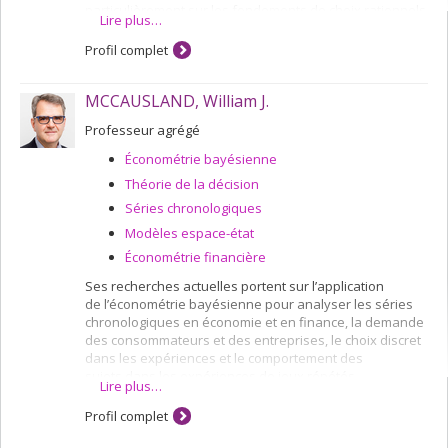
particulièrement sur les fondements de choix rationnels
Lire plus…
des théories non additives de décision et sur la
statistique néo-bayesienne.
Profil complet
MCCAUSLAND, William J.
Professeur agrégé
Économétrie bayésienne
Théorie de la décision
Séries chronologiques
Modèles espace-état
Économétrie financière
Ses recherches actuelles portent sur l’application
de l’économétrie bayésienne pour analyser les séries
chronologiques en économie et en finance, la demande
des consommateurs et des entreprises, le choix discret
dans les expériences et le comportement des
sujets dans les expériences de jeux répétés.
Lire plus…
Profil complet