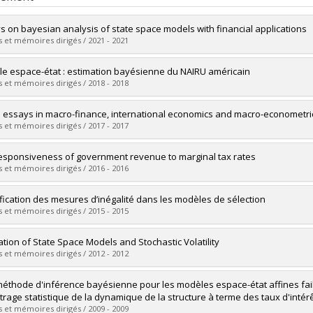
s on bayesian analysis of state space models with financial applications
 et mémoires dirigés / 2021 - 2021
mé(e) :
Gingras, Samuel
e espace-état : estimation bayésienne du NAIRU américain
 :
Doctorat
 et mémoires dirigés / 2018 - 2018
ôme obtenu :
Ph. D.
vers le document dans Papyrus
mé(e) :
Djolaud, Guy Arnold
 essays in macro-finance, international economics and macro-econometri
 :
Maîtrise
 et mémoires dirigés / 2017 - 2017
ôme obtenu :
M.A.
vers le document dans Papyrus
mé(e) :
Kemoe, Laurent
esponsiveness of government revenue to marginal tax rates
 :
Doctorat
 et mémoires dirigés / 2016 - 2016
ôme obtenu :
Ph. D.
vers le document dans Papyrus
mé(e) :
Barrett, Ian
ification des mesures d’inégalité dans les modèles de sélection
 :
Maîtrise
 et mémoires dirigés / 2015 - 2015
ôme obtenu :
M. Sc.
vers le document dans Papyrus
mé(e) :
Kédagni, Désiré
ation of State Space Models and Stochastic Volatility
 :
Maîtrise
 et mémoires dirigés / 2012 - 2012
ôme obtenu :
M. Sc.
vers le document dans Papyrus
mé(e) :
Miller Lira, Shirley
éthode d'inférence bayésienne pour les modèles espace-état affines faib
 :
Doctorat
itrage statistique de la dynamique de la structure à terme des taux d'intér
ôme obtenu :
Ph. D.
 et mémoires dirigés / 2009 - 2009