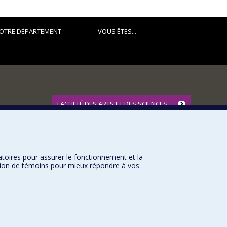
OTRE DÉPARTEMENT
VOUS ÊTES...
FACULTÉ DES ARTS ET DES SCIENCES
Nos départements et écoles
Nos centres d'études
Nos programmes et cours
atoires pour assurer le fonctionnement et la
sation de témoins pour mieux répondre à vos
Université de