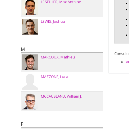
LESELLIER
Max Antoine
Takas
Sourc
Progr
LEWIS
Joshua
M
Consulte
MARCOUX
Mathieu
V
MAZZONE
Luca
MCCAUSLAND
William J.
P