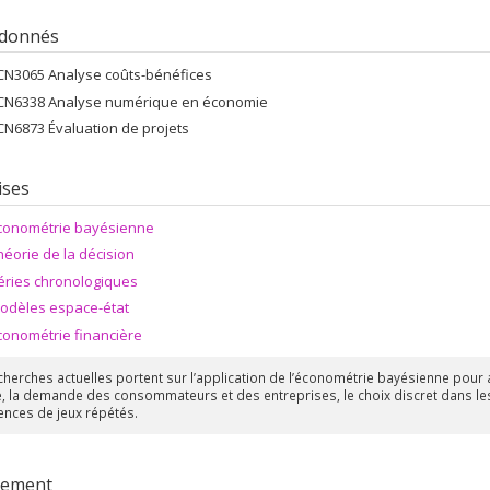
 donnés
CN3065 Analyse coûts-bénéfices
CN6338 Analyse numérique en économie
CN6873 Évaluation de projets
ises
conométrie bayésienne
héorie de la décision
éries chronologiques
odèles espace-état
conométrie financière
cherches actuelles portent sur l’application de l’économétrie bayésienne pour
e, la demande des consommateurs et des entreprises, le choix discret dans le
ences de jeux répétés.
rement