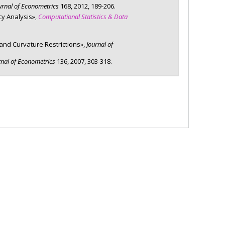
urnal of Econometrics
168, 2012, 189-206.
sserre
cy Analysis»,
Computational Statistics & Data
ture (FQRSC)
giques
and Curvature Restrictions»,
Journal of
rnal of Econometrics
136, 2007, 303-318.