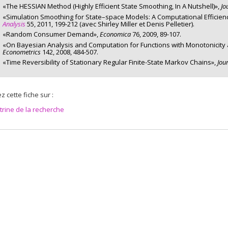
«The HESSIAN Method (Highly Efficient State Smoothing, In A Nutshell)»,
Jo
hi Kunimoto
,
Jennifer Hunt
,
Rohan Dutta
,
Fabian Lange
,
Jian Li
,
Pierre La
«Simulation Smoothing for State–space Models: A Computational Efficien
es de financement :
FRQSC/Fonds de recherche du Québec - Société et cul
Analysis
55, 2011, 199-212 (avec Shirley Miller et Denis Pelletier).
ammes de subvention :
PV129894-(RG) Programme Regroupements straté
«Random Consumer Demand»,
Economica
76, 2009, 89-107.
«On Bayesian Analysis and Computation for Functions with Monotonicity 
Econometrics
142, 2008, 484-507.
«Time Reversibility of Stationary Regular Finite-State Markov Chains»,
Jou
z cette fiche sur :
itrine de la recherche