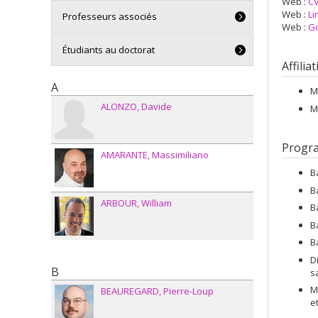
Web :
CV
Web :
Li
Professeurs associés
Web :
Go
Étudiants au doctorat
Affilia
A
M
ALONZO
Davide
M
Progr
AMARANTE
Massimiliano
B
B
ARBOUR
William
B
B
B
D
B
s
M
BEAUREGARD
Pierre-Loup
e