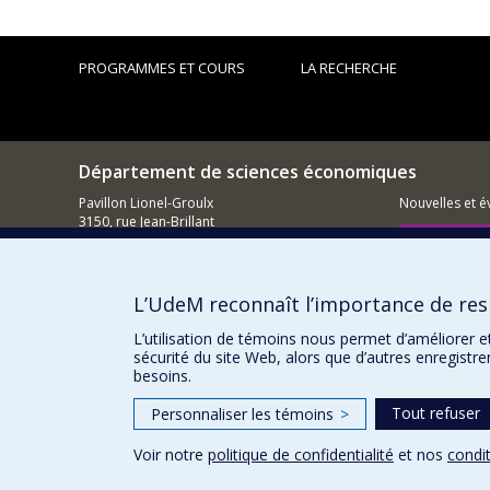
PROGRAMMES ET COURS
LA RECHERCHE
Département de sciences économiques
Pavillon Lionel-Groulx
Nouvelles et 
3150, rue Jean-Brillant
Montréal (QC)
Comment so
H3T 1N8
Courriel
L’UdeM reconnaît l’importance de resp
L’utilisation de témoins nous permet d’améliorer e
sécurité du site Web, alors que d’autres enregistr
besoins.
Tout refuser
Personnaliser les témoins
>
Voir notre
politique de confidentialité
et nos
condit
Confidentialité
Conditions d’utilisation
Paramètres des 