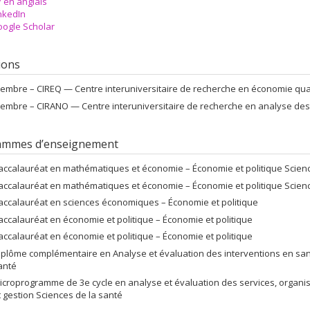
 en anglais
nkedIn
ogle Scholar
tions
embre –
CIREQ — Centre interuniversitaire de recherche en économie qua
embre –
CIRANO — Centre interuniversitaire de recherche en analyse des
ammes d’enseignement
accalauréat en mathématiques et économie – Économie et politique Scien
accalauréat en mathématiques et économie – Économie et politique Scien
accalauréat en sciences économiques – Économie et politique
accalauréat en économie et politique – Économie et politique
accalauréat en économie et politique – Économie et politique
iplôme complémentaire en Analyse et évaluation des interventions en santé
anté
icroprogramme de 3e cycle en analyse et évaluation des services, organis
t gestion Sciences de la santé