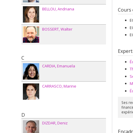
BELLOU
Andriana
Cours
E
E
BOSSERT
Walter
E
Expert
C
É
CARDIA
Emanuela
T
S
M
CARRASCO
Marine
É
Ses re
financ
expéri
D
DIZDAR
Deniz
Encad