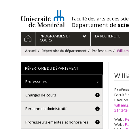
Passer
au
contenu
/
Faculté des arts et des sci
Département de
sci
Navigation
ACCUEIL
PROGRAMMES ET
LA RECHERCHE
principale
COURS
Accueil
Répertoire du département
Professeurs
Willia
RÉPERTOIRE DU DÉPARTEMENT
Will
Professeurs
Profes
Faculté 
Chargés de cours
Pavillon
william
Personnel administratif
514 343
Web :
R
Professeurs émérites et honoraires
Web :
Pa