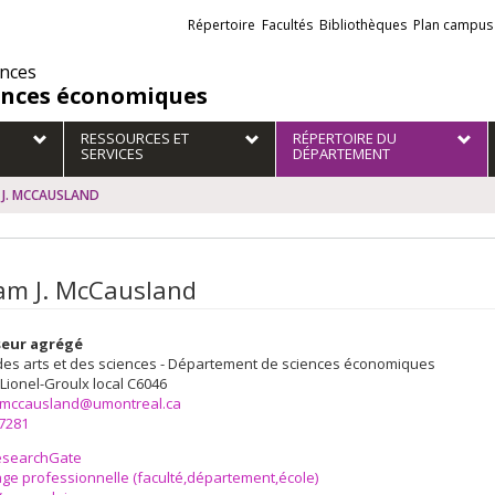
Liens
Répertoire
Facultés
Bibliothèques
Plan campus
externes
ences
ences économiques
RESSOURCES ET
RÉPERTOIRE DU
SERVICES
DÉPARTEMENT
m J. MCCAUSLAND
iam J. McCausland
seur agrégé
des arts et des sciences - Département de sciences économiques
 Lionel-Groulx
local C6046
.j.mccausland@umontreal.ca
-7281
esearchGate
ge professionnelle (faculté,département,école)