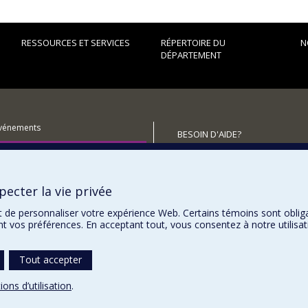
RESSOURCES ET SERVICES
RÉPERTOIRE DU
N
DÉPARTEMENT
événements
BESOIN D'AIDE?
utenir le Département?
Plan du site
Signaler une erreur
ecter la vie privée
Accessibilité
t de personnaliser votre expérience Web. Certains témoins sont oblig
ent vos préférences. En acceptant tout, vous consentez à notre utili
Tout accepter
ions d’utilisation
.
témoins