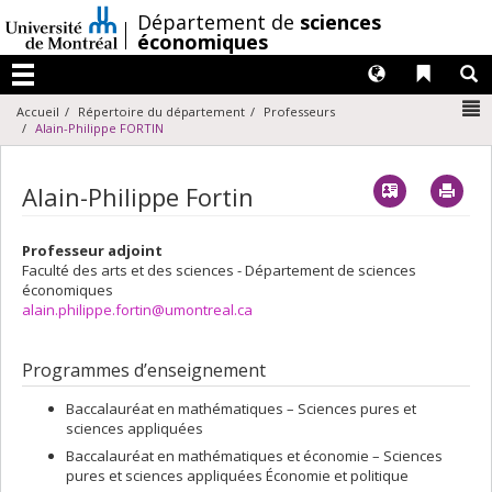
Passer
/
Département de
sciences
au
économiques
contenu
Langues
Liens 
R
Menu
N
Accueil
Répertoire du département
Professeurs
Alain-Philippe FORTIN
Vcard
Imp
Alain-Philippe Fortin
Professeur adjoint
Faculté des arts et des sciences - Département de sciences
économiques
alain.philippe.fortin@umontreal.ca
Programmes d’enseignement
Baccalauréat en mathématiques – Sciences pures et
sciences appliquées
Baccalauréat en mathématiques et économie – Sciences
pures et sciences appliquées Économie et politique