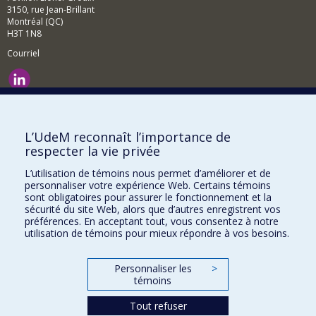
3150, rue Jean-Brillant
Montréal (QC)
H3T 1N8
Courriel
Nouvelles et événements
Comment soutenir le Département?
L’UdeM reconnaît l’importance de
respecter la vie privée
BESOIN D'AIDE?
L’utilisation de témoins nous permet d’améliorer et de
Plan du site
personnaliser votre expérience Web. Certains témoins
Signaler une erreur
sont obligatoires pour assurer le fonctionnement et la
sécurité du site Web, alors que d’autres enregistrent vos
Accessibilité
préférences. En acceptant tout, vous consentez à notre
utilisation de témoins pour mieux répondre à vos besoins.
FACULTÉ DES ARTS ET DES SCIENCES
Nos départements et écoles
Personnaliser les
>
témoins
Nos centres d'études
Tout refuser
Nos programmes et cours