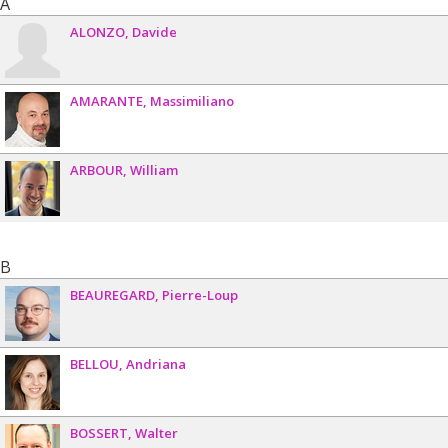
A
Programmes de subvention :
PV153480-Subventions de
développement Savoir
ALONZO
Davide
AMARANTE
Massimiliano
ARBOUR
William
B
BEAUREGARD
Pierre-Loup
BELLOU
Andriana
BOSSERT
Walter