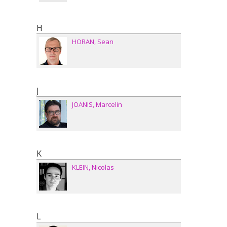
H
HORAN
Sean
J
JOANIS
Marcelin
K
KLEIN
Nicolas
L