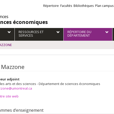
Liens
Répertoire
Facultés
Bibliothèques
Plan campus
externes
ences
ences économiques
RESSOURCES ET
RÉPERTOIRE DU
SERVICES
DÉPARTEMENT
MAZZONE
 Mazzone
eur adjoint
des arts et des sciences - Département de sciences économiques
zzone@umontreal.ca
tre site web
ammes d’enseignement