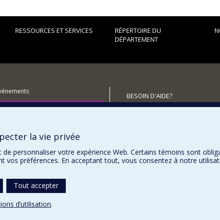
RESSOURCES ET SERVICES
RÉPERTOIRE DU
N
DÉPARTEMENT
événements
BESOIN D'AIDE?
utenir le Département?
Plan du site
Signaler une erreur
ecter la vie privée
Accessibilité
t de personnaliser votre expérience Web. Certains témoins sont oblig
ent vos préférences. En acceptant tout, vous consentez à notre utili
Tout accepter
ions d’utilisation
.
témoins