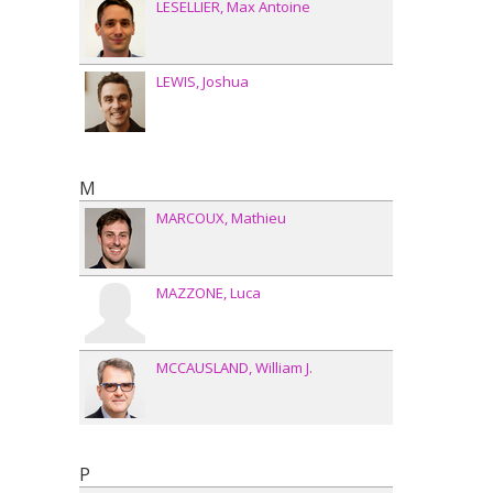
LESELLIER
Max Antoine
LEWIS
Joshua
M
MARCOUX
Mathieu
MAZZONE
Luca
MCCAUSLAND
William J.
P