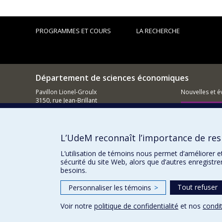
PROGRAMMES ET COURS
LA RECHERCHE
Département de sciences économiques
Pavillon Lionel-Groulx
Nouvelles et 
3150, rue Jean-Brillant
Montréal (QC)
Comment so
H3T 1N8
Courriel
L’UdeM reconnaît l’importance de resp
L’utilisation de témoins nous permet d’améliorer e
sécurité du site Web, alors que d’autres enregistr
besoins.
Tout refuser
Personnaliser les témoins
>
Voir notre
politique de confidentialité
et nos
condit
Confidentialité
Conditions d’utilisation
Paramètres des 