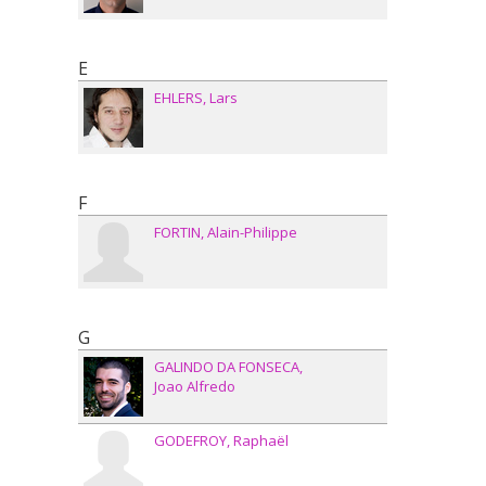
E
EHLERS
Lars
F
FORTIN
Alain-Philippe
G
GALINDO DA FONSECA
Joao Alfredo
GODEFROY
Raphaël