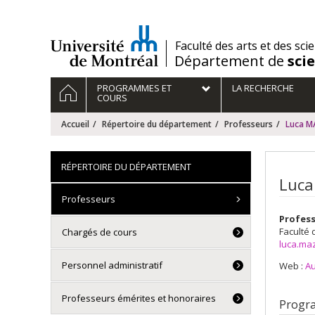
Passer
au
contenu
/
Faculté des arts et des sci
Département de
sci
Navigation
ACCUEIL
PROGRAMMES ET
LA RECHERCHE
principale
COURS
Accueil
Répertoire du département
Professeurs
Luca 
RÉPERTOIRE DU DÉPARTEMENT
Luca
Professeurs
Profess
Faculté 
Chargés de cours
luca.ma
Personnel administratif
Web :
Au
Professeurs émérites et honoraires
Progr