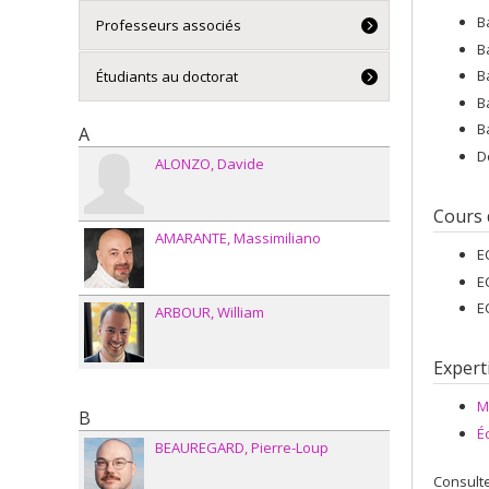
B
Professeurs associés
B
B
Étudiants au doctorat
B
B
A
D
ALONZO
Davide
Cours
AMARANTE
Massimiliano
E
E
E
ARBOUR
William
Expert
M
B
É
BEAUREGARD
Pierre-Loup
Consulte