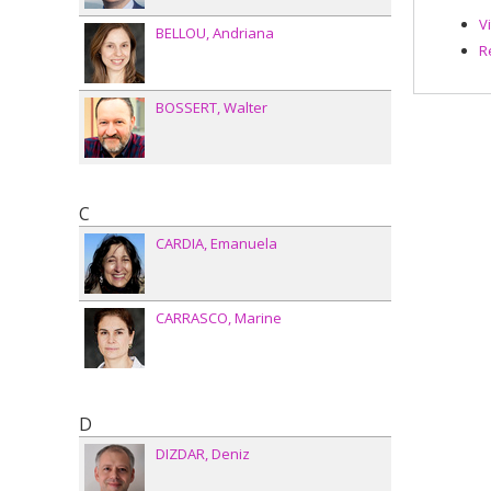
V
BELLOU
Andriana
R
BOSSERT
Walter
C
CARDIA
Emanuela
CARRASCO
Marine
D
DIZDAR
Deniz