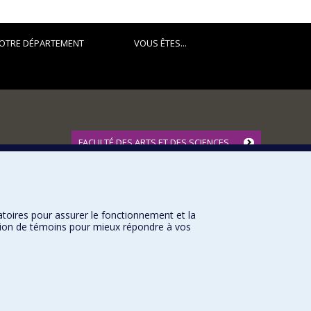
OTRE DÉPARTEMENT
VOUS ÊTES...
FACULTÉ DES ARTS ET DES SCIENCES
Nos départements et écoles
Nos centres d'études
Nos programmes et cours
atoires pour assurer le fonctionnement et la
sation de témoins pour mieux répondre à vos
Université de