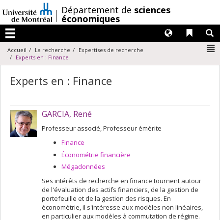
Passer
/
Département de
sciences
au
économiques
contenu
Langues
Liens 
R
Menu
N
Accueil
La recherche
Expertises de recherche
Experts en : Finance
Experts en : Finance
GARCIA, René
Professeur associé, Professeur émérite
Finance
Économétrie financière
Mégadonnées
Ses intérêts de recherche en finance tournent autour
de l'évaluation des actifs financiers, de la gestion de
portefeuille et de la gestion des risques. En
économétrie, il s'intéresse aux modèles non linéaires,
en particulier aux modèles à commutation de régime.