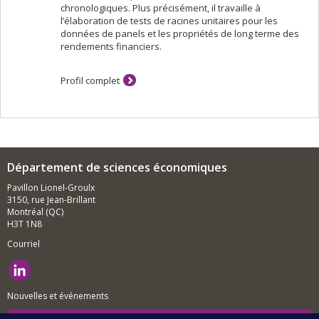
chronologiques. Plus précisément, il travaille à
l’élaboration de tests de racines unitaires pour les
données de panels et les propriétés de long terme des
rendements financiers.
Profil complet
Département de sciences économiques
Pavillon Lionel-Groulx
3150, rue Jean-Brillant
Montréal (QC)
H3T 1N8
Courriel
Nouvelles et événements