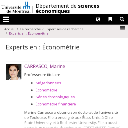
Passer
/
Département de
sciences
au
économiques
contenu
Langues
Liens 
R
Menu
N
Accueil
La recherche
Expertises de recherche
Experts en : Économétrie
Experts en : Économétrie
CARRASCO, Marine
Professeure titulaire
Mégadonnées
Économétrie
Séries chronologiques
Économétrie financière
Marine Carrasco a obtenu son doctorat de l'université
de Toulouse. Elle a enseigné aux États-Unis, à Ohio
State University et à Rochester University. Elle a aussi
occupé un poste de chercheur au CREST (INSEE, France).