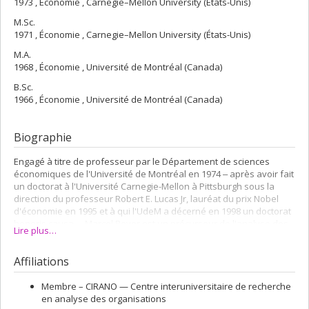
1973 , Économie , Carnegie–Mellon University (États-Unis)
M.Sc.
1971 , Économie , Carnegie–Mellon University (États-Unis)
M.A.
1968 , Économie , Université de Montréal (Canada)
B.Sc.
1966 , Économie , Université de Montréal (Canada)
Biographie
Engagé à titre de professeur par le Département de sciences
économiques de l'Université de Montréal en 1974 ‒ après avoir fait
un doctorat à l'Université Carnegie-Mellon à Pittsburgh sous la
direction du professeur Robert E. Lucas Jr, lauréat du prix Nobel
d'économie en 1995 et à qui l'UdeM a décerné en 1998 un doctorat
honoris causa ‒, Marcel Boyer est un précurseur de l'analyse des
Lire plus…
options réelles en évaluation des investissements dans les
contextes de concurrence stratégique. Il est aussi reconnu pour
Affiliations
ses travaux en économie de l'information et pour ses réalisations
dans les domaines de l'économie et de l'économétrie de la
sécurité routière et de l'assurance automobile. Sa contribution à
Membre –
CIRANO — Centre interuniversitaire de recherche
l'analyse économique du droit (valorisation des droits d'auteur,
en analyse des organisations