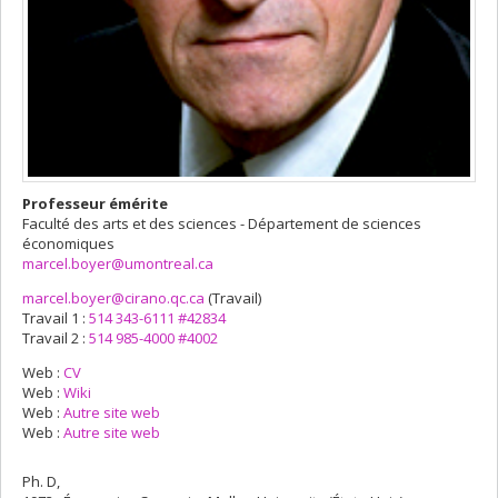
Professeur émérite
Faculté des arts et des sciences - Département de sciences
économiques
marcel.boyer@umontreal.ca
marcel.boyer@cirano.qc.ca
(Travail)
Courriels
Travail 1 :
514 343-6111 #42834
Travail 2 :
514 985-4000 #4002
Web :
CV
Web :
Wiki
Web :
Autre site web
Web :
Autre site web
Ph. D,