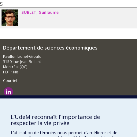
S
SUBLET
Guillaume
Département de sciences économiques
Pavillon Lionel-Groulx
3150, rue Jean-Brillant
Montréal (QC)
H3T 1N8
Courriel
Nouvelles et événements
Comment soutenir le Département?
L’UdeM reconnaît l’importance de
respecter la vie privée
BESOIN D'AIDE?
L’utilisation de témoins nous permet d’améliorer et de
Plan du site