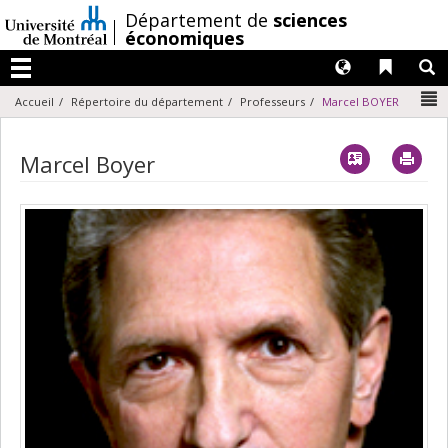
Passer
/
Département de
sciences
au
économiques
contenu
Langues
Liens 
R
Menu
N
Accueil
Répertoire du département
Professeurs
Marcel BOYER
Vcard
Imp
Marcel Boyer