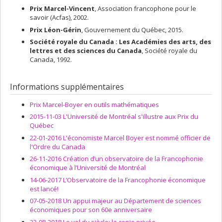
Galbraith
,
Ngo Van Long
,
Russell Davidson
,
Licun Xue
,
Prix Marcel-Vincent
, Association francophone pour le
Francisco Alvarez-Cuadrado
,
Markus Poschke
,
Daniel
savoir (Acfas), 2002.
Barczyk
,
Simon Van Norden
,
Éric Jacquier
,
Hassan
Prix Léon-Gérin
, Gouvernement du Québec, 2015.
Benchekroun
,
Nikolay Gospodinov
,
Jorgen Hansen
,
Eferosyni Diamantoudi
,
Ming Li
,
Dipjyoti Majumdar
,
Szilvia
Société royale du Canada : Les Académies des arts, des
Papai
,
Paul Gomme
,
Tatyana Koreshkova
,
Artem Prokhorov
,
lettres et des sciences du Canada
, Société royale du
Damba Lkhagvasuren
,
Artem Chneerov
,
Xie Huan
,
David
Canada, 1992.
Fuller
,
Matthieu Chemin
,
Maxim Sinitsyn
,
Dhanoos
Sutthiphisal
,
Takashi Kunimoto
,
Jennifer Hunt
,
Rohan Dutta
,
Fabian Lange
,
Jian Li
,
Pierre Lasserre
Informations supplémentaires
Sources de financement :
FRQSC/Fonds de recherche du
Québec - Société et culture (FQRSC)
Prix Marcel-Boyer en outils mathématiques
Programmes de subvention :
PV129894-(RG) Programme
2015-11-03 L'Université de Montréal s'illustre aux Prix du
Regroupements stratégiques
Québec
22-01-2016 L'économiste Marcel Boyer est nommé officier de
l'Ordre du Canada
26-11-2016 Création d’un observatoire de la Francophonie
économique à l’Université de Montréal
14-06-2017 L’Observatoire de la Francophonie économique
est lancé!
07-05-2018 Un appui majeur au Département de sciences
économiques pour son 60e anniversaire
23-08-2018 Le vol du siècle: la copie privée