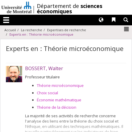
Passer
/
Département de
sciences
au
économiques
contenu
Langues
Liens 
R
Menu
N
Accueil
La recherche
Expertises de recherche
Experts en : Théorie microéconomique
Experts en : Théorie microéconomique
BOSSERT, Walter
Professeur titulaire
Théorie microéconomique
Choix social
Économie mathématique
Théorie de la décision
La majorité de ses activités de recherche concerne
l'analyse des liens entre la théorie du choix social et
l’éthique, en utilisant des techniques mathématiques. Il
travaille particulièrement sur les indicateurs de bien-