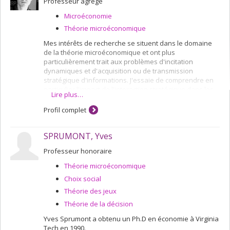
Professeur agrégé
Microéconomie
Théorie microéconomique
Mes intérêts de recherche se situent dans le domaine
de la théorie microéconomique et ont plus
particulièrement trait aux problèmes d'incitation
dynamiques et d'acquisition ou de transmission
stratégique d'informations. J'essaie de comprendre en
particulier l'impact de l'interaction stratégique dans les
Lire plus…
problèmes dynamiques d'acquisition d'informations,
ainsi que son effet sur le comportement individuel des
Profil complet
acteurs et l'efficacité des situations d'équilibre.
SPRUMONT, Yves
Champs d'expertise
Professeur honoraire
Microéconomie
Théorie microéconomique
Théorie microéconomique
Choix social
Théorie des jeux
Théorie de la décision
Yves Sprumont a obtenu un Ph.D en économie à Virginia
Tech en 1990.