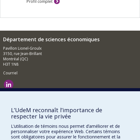
Profil complet
Département de sciences économiques
Pavillon Lionel-Groulx
3150, rue Jean-Brillant
Montréal (QC)
H3T 1N8
Courriel
Nouvelles et événements
Comment soutenir le Département?
L’UdeM reconnaît l’importance de
respecter la vie privée
BESOIN D'AIDE?
L’utilisation de témoins nous permet d’améliorer et de
Plan du site
personnaliser votre expérience Web. Certains témoins
Signaler une erreur
sont obligatoires pour assurer le fonctionnement et la