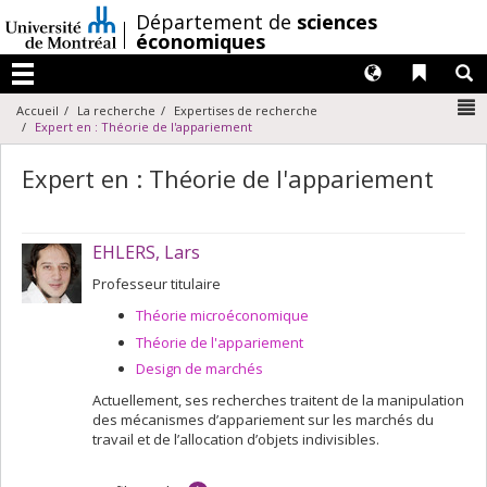
Passer
/
Département de
sciences
au
économiques
contenu
Langues
Liens 
R
Menu
N
Accueil
La recherche
Expertises de recherche
Expert en : Théorie de l'appariement
Expert en : Théorie de l'appariement
EHLERS, Lars
Professeur titulaire
Théorie microéconomique
Théorie de l'appariement
Design de marchés
Actuellement, ses recherches traitent de la manipulation
des mécanismes d’appariement sur les marchés du
travail et de l’allocation d’objets indivisibles.