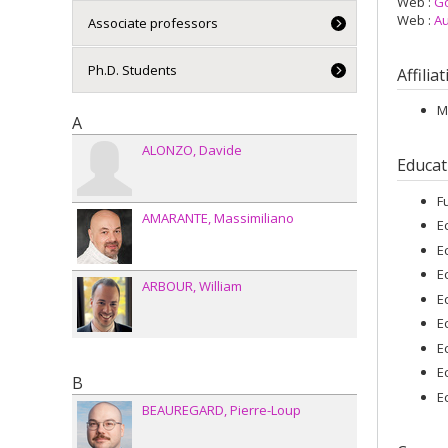
Web :
Go
Web :
Au
Associate professors
Ph.D. Students
Affilia
M
A
ALONZO
Davide
Educat
F
AMARANTE
Massimiliano
E
E
E
ARBOUR
William
E
E
E
E
B
E
BEAUREGARD
Pierre-Loup