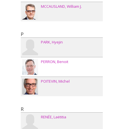
MCCAUSLAND
William J.
P
PARK
Hyejin
PERRON
Benoit
POITEVIN
Michel
R
RENÉE
Laëtitia