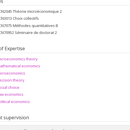
es
CN2045 Théorie microéconomique 2
CN3013 Choix collectifs
CN7075 Méthodes quantitatives B
CN70952 Séminaire de doctorat 2
of Expertise
icroeconomics theory
athematical economics
icroeconomics
ecision theory
ocial choice
aw economics
olitical economics
t supervision