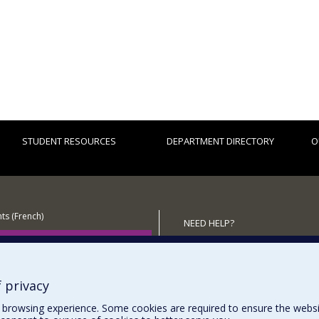
STUDENT RESOURCES
DEPARTMENT DIRECTORY
O
ts (French)
NEED HELP?
 the Department
Sitemap
Report a problem
Accessibility
 privacy
browsing experience. Some cookies are required to ensure the website’