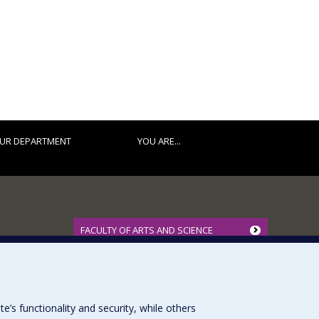
UR DEPARTMENT
YOU ARE...
FACULTY OF ARTS AND SCIENCE
Our Departments and Schools
Our Centres
Programs and Courses in our Faculty
s functionality and security, while others