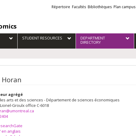
Liens
Répertoire
Facultés
Bibliothèques
Plan campus
externes
omics
STUDENT RESOURCES
DEPARTMENT
DIRECTORY
 Horan
seur agrégé
des arts et des sciences - Département de sciences économiques
 Lionel-Groulx
office C-6018
ran@umontreal.ca
-2404
esearchGate
 en anglais