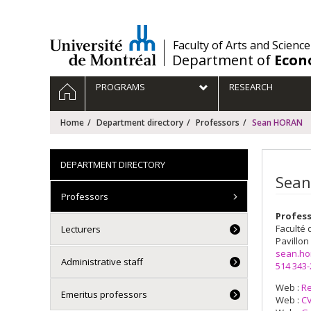
Passer
au
contenu
/
Faculty of Arts and Science
Department of
Econ
Navigation
HOME
PROGRAMS
RESEARCH
principale
Home
Department directory
Professors
Sean HORAN
DEPARTMENT DIRECTORY
Sean
Professors
Profes
Faculté 
Lecturers
Pavillon
sean.ho
Administrative staff
514 343
Web :
R
Emeritus professors
Web :
CV