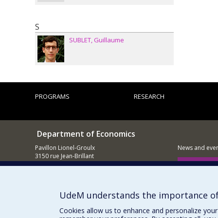
S
SUBLET
Guillaume
PROGRAMS
RESEARCH
Department of Economics
Pavillon Lionel-Groulx
News and even
3150 rue Jean-Brillant
Montréal (QC)
Supporting
H3T 1N8
E-mail
UdeM understands the importance of
Cookies allow us to enhance and personalize your 