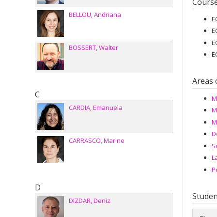
Cours
BELLOU
Andriana
E
E
E
BOSSERT
Walter
E
Areas 
C
M
CARDIA
Emanuela
M
M
D
CARRASCO
Marine
S
L
P
D
Studen
DIZDAR
Deniz