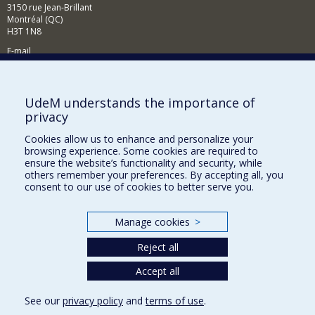
3150 rue Jean-Brillant
Montréal (QC)
H3T 1N8
E-mail
News and events (French)
Supporting the Department
UdeM understands the importance of
privacy
NEED HELP?
Cookies allow us to enhance and personalize your
Sitemap
browsing experience. Some cookies are required to
Report a problem
ensure the website’s functionality and security, while
others remember your preferences. By accepting all, you
Accessibility
consent to our use of cookies to better serve you.
FACULTY OF ARTS AND SCIENCE
Manage cookies
>
Our Departments and Schools
Reject all
Our Centres
Accept all
Programs and Courses in our Faculty
See our
privacy policy
and
terms of use
.