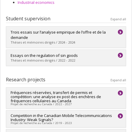
Industrial economics
Student supervision
Expand all
Trois essais sur l’analyse empirique de l’offre et de la
demande
Thèses et mémoires dirigés / 2024 - 2024
Graduate :
Ndonfack Zango, Colin Jaures
Essays on the regulation of sin goods
Cycle :
Doctoral
Thèses et mémoires dirigés / 2022 - 2022
Grade :
Ph. D.
Lien vers le document dans Papyrus
Graduate :
Perrault, Tiffanie
Cycle :
Doctoral
Research projects
Expand all
Grade :
Ph. D.
Lien vers le document dans Papyrus
Fréquences réservées, transfert de permis et
compétition: une analyse ex post des enchères de
fréquences cellulaires au Canada
Projet de recherche au Canada / 2022 - 2027
Lead researcher :
Competition in the Canadian Mobile Telecommunications
Mathieu Marcoux
Industry: Weak Signals?
Funding sources:
FRQSC/Fonds de recherche du Québec -
Projet de recherche au Canada / 2019 - 2023
Société et culture (FQRSC)
Grant programs:
PV113813-(NP) Soutien à la recherche pour la