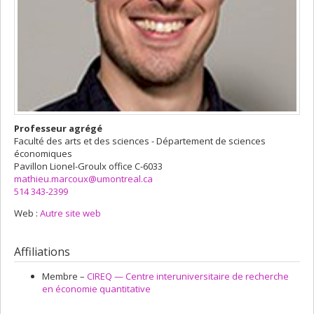
Professeur agrégé
Faculté des arts et des sciences - Département de sciences
économiques
Pavillon Lionel-Groulx
office C-6033
mathieu.marcoux@umontreal.ca
514 343-2399
Web :
Autre site web
Affiliations
Membre –
CIREQ — Centre interuniversitaire de recherche
en économie quantitative