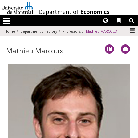
Passer
au
/
Department of
Economics
contenu
Langues
Liens 
R
Menu
N
Home
Department directory
Professors
Mathieu MARCOUX
Vcard
Imp
Mathieu Marcoux