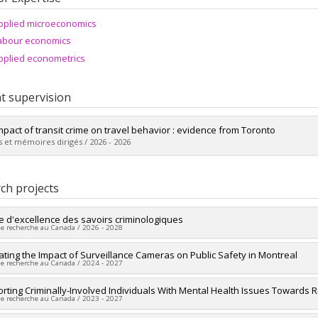
pplied microeconomics
abour economics
pplied econometrics
t supervision
mpact of transit crime on travel behavior : evidence from Toronto
 et mémoires dirigés / 2026 - 2026
uate :
Gendreau Côté, Émile
 :
Master's
ch projects
 :
M. Sc.
vers le document dans Papyrus
e d'excellence des savoirs criminologiques
de recherche au Canada / 2026 - 2028
researcher :
ating the Impact of Surveillance Cameras on Public Safety in Montreal
Chloé Leclerc
de recherche au Canada / 2024 - 2027
searchers :
Jo-Anne Wemmers
,
Pierre Noreau
,
Samuel Tanner
,
Christian
,
Isabelle Ouellet-Morin
,
Isabelle V. Daignault
,
Francis Fortin
,
David Décar
researcher :
rting Criminally-Involved Individuals With Mental Health Issues Towards R
William Arbour
t-Clouston
,
Vincent Denault
,
Sébastien Brouillette-Alarie
,
William Arbour
de recherche au Canada / 2023 - 2027
searchers :
Catherine Michaud-Leclerc
Carpentier
,
Nadine Deslauriers-Varin
,
Patrick Lussier
,
Ghayda Hassan
,
Is
ng sources:
CRSH/Conseil de recherches en sciences humaines du Canad