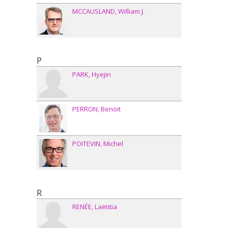
MCCAUSLAND
William J.
P
PARK
Hyejin
PERRON
Benoit
POITEVIN
Michel
R
RENÉE
Laëtitia