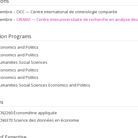
tions
embre –
CICC — Centre international de criminologie comparée
embre –
CIRANO — Centre interuniversitaire de recherche en analyse des
ion Programs
conomics and Politics
conomics and Politics
umanities Social Sciences
conomics and Politics
conomics and Politics
umanities Social Sciences Economics and Politics
es
CN2260 Économétrie appliquée
CN6370 Science des données en économie
of Expertise