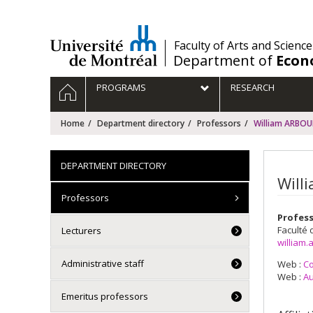
Passer
au
contenu
/
Faculty of Arts and Science
Department of
Econ
Navigation
HOME
PROGRAMS
RESEARCH
principale
Home
Department directory
Professors
William ARBOU
DEPARTMENT DIRECTORY
Will
Professors
Profess
Faculté 
Lecturers
william
Administrative staff
Web :
Co
Web :
Au
Emeritus professors