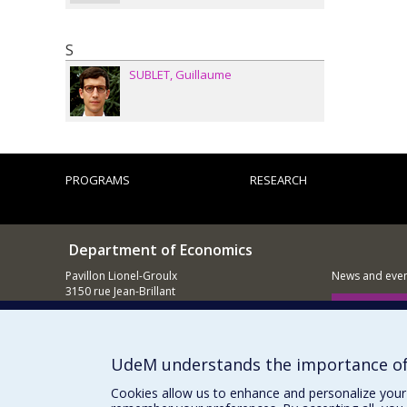
S
SUBLET
Guillaume
PROGRAMS
RESEARCH
Department of Economics
Pavillon Lionel-Groulx
News and even
3150 rue Jean-Brillant
Montréal (QC)
Supporting
H3T 1N8
E-mail
UdeM understands the importance of
Cookies allow us to enhance and personalize your 