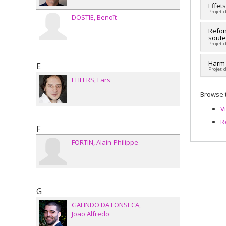
Jorge
Co-re
Effet
Grant
Bren
Projet 
Fundi
DOSTIE
Benoît
Fundi
Grant
Grant
Lead 
Refon
soute
Fundi
Projet 
Grant
Lead 
Harm 
E
Projet 
Fundi
EHLERS
Lars
Grant
Fundi
Browse t
Grant
V
R
F
FORTIN
Alain-Philippe
G
GALINDO DA FONSECA
Joao Alfredo