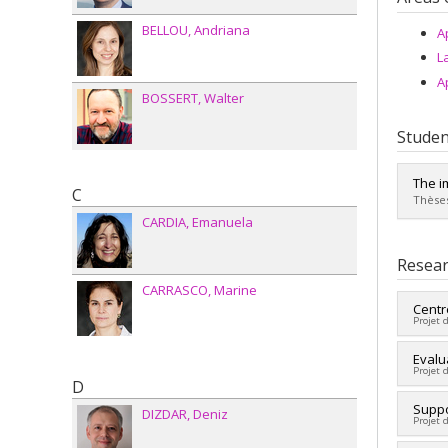
BELLOU
Andriana
A
L
A
BOSSERT
Walter
Studen
The i
C
Thèses
CARDIA
Emanuela
Grad
Cycle
Resear
Grade
CARRASCO
Marine
Lien 
Centr
Projet 
Lead 
Evalu
Projet 
Co-re
D
Guay
Lead 
Suppo
Paque
DIZDAR
Deniz
Projet 
Co-re
Julie 
Fundi