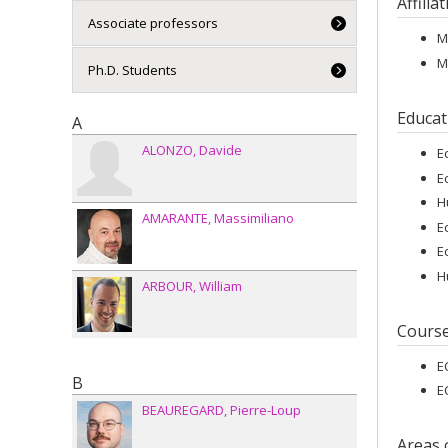
Affilia
Associate professors
M
M
Ph.D. Students
Educat
A
ALONZO
Davide
E
E
H
AMARANTE
Massimiliano
E
E
H
ARBOUR
William
Cours
E
B
E
BEAUREGARD
Pierre-Loup
Areas 