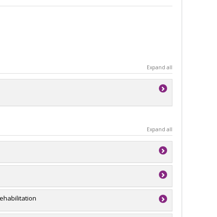
Expand all
Expand all
 Dagenais
,
Benoît Dupont
,
Étienne Blais
,
Jean-Pierre
y-Hétu
,
Anne Crocker
,
Catherine Arseneault
,
Masarah
ehabilitation
,
Chantal Plourde
,
Natacha Brunelle
,
Estibaliz Jimenez
,
abelle Fortin-Dufour
,
Amélie Couvrette
,
Annie Gendron
,
a