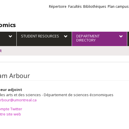
Liens
Répertoire
Facultés
Bibliothèques
Plan campus
externes
omics
STUDENT RESOURCES
DEPARTMENT
DIRECTORY
R
iam Arbour
eur adjoint
des arts et des sciences - Département de sciences économiques
.arbour@umontreal.ca
mpte Twitter
tre site web