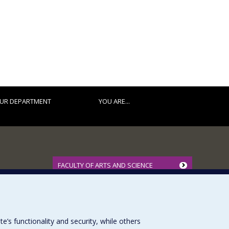
UR DEPARTMENT
YOU ARE...
FACULTY OF ARTS AND SCIENCE
Our Departments and Schools
Our Centres
Programs and Courses in our Faculty
s functionality and security, while others