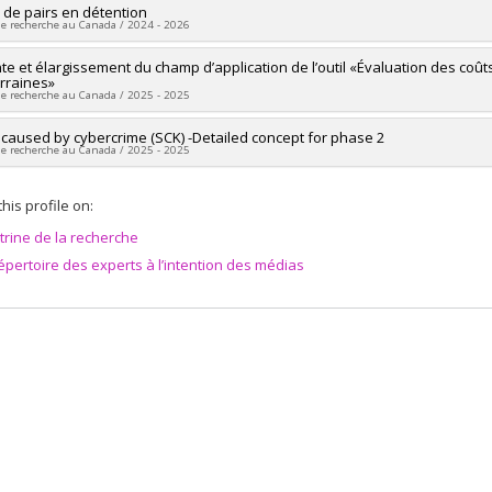
 Florès-Aranda
,
Elsa Euvrard
,
Maxime Bérubé
,
Cyndy Wylde
,
Annie-Claud
searchers :
s de pairs en détention
William Arbour
 programs:
PVXXXXXX-Subvention d'engagement partenarial
d
,
Marichelle Leclair
de recherche au Canada / 2024 - 2026
ng sources:
Justice (Canada)
ng sources:
CRSH/Conseil de recherches en sciences humaines du Canad
 programs:
 programs:
researcher :
te et élargissement du champ d’application de l’outil «Évaluation des coû
William Arbour
rraines»
ng sources:
CRSH/Conseil de recherches en sciences humaines du Canad
de recherche au Canada / 2025 - 2025
 programs:
PVX20020-Subvention institutionnelle du CRSH - Subventions d
researcher :
caused by cybercrime (SCK) -Detailed concept for phase 2
William Arbour
de recherche au Canada / 2025 - 2025
ng sources:
MITACS Inc.
 programs:
PVXXXXXX-Stage Accélération Québec - MITACS
ng sources:
Cyberagentur
his profile on:
 programs:
itrine de la recherche
épertoire des experts à l’intention des médias