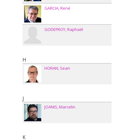
GARCIA
René
GODEFROY
Raphaël
H
HORAN
Sean
J
JOANIS
Marcelin
K