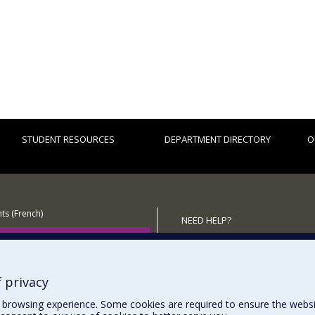
STUDENT RESOURCES
DEPARTMENT DIRECTORY
O
ts (French)
NEED HELP?
 the Department
Sitemap
Report a problem
Accessibility
 privacy
browsing experience. Some cookies are required to ensure the website’