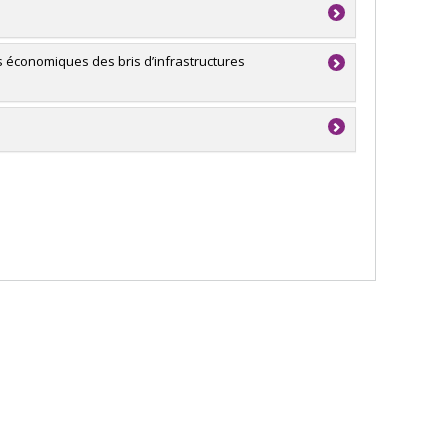
e Savard
,
Andrée-Ann Deschênes
,
Denise Michelle
a
ts économiques des bris d’infrastructures
a
'exploration