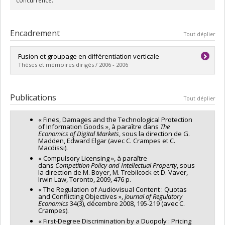
Encadrement
Tout déplier
Fusion et groupage en différentiation verticale
Thèses et mémoires dirigés / 2006 - 2006
Diplômé(e) :
Diallo, Thierno
Cycle :
Doctorat
Publications
Tout déplier
Diplôme obtenu :
Ph. D.
Lien vers le document dans Papyrus
« Fines, Damages and the Technological Protection
of Information Goods », à paraître dans
The
Economics of Digital Markets
, sous la direction de G.
Madden, Edward Elgar (avec C. Crampes et C.
Macdissi).
« Compulsory Licensing », à paraître
dans
Competition Policy and Intellectual Property
, sous
la direction de M. Boyer, M. Trebilcock et D. Vaver,
Irwin Law, Toronto, 2009, 476 p.
« The Regulation of Audiovisual Content : Quotas
and Conflicting Objectives »,
Journal of Regulatory
Economics
34(3), décembre 2008, 195-219 (avec C.
Crampes).
« First-Degree Discrimination by a Duopoly : Pricing