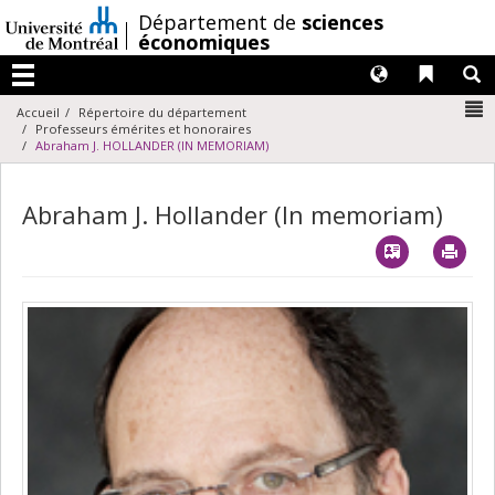
Passer
/
Département de
sciences
au
économiques
contenu
Langues
Liens 
R
Menu
N
Accueil
Répertoire du département
Professeurs émérites et honoraires
Abraham J. HOLLANDER (IN MEMORIAM)
Abraham J. Hollander (In memoriam)
Vcard
Imp