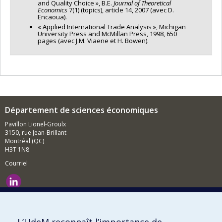
and Quality Choice », B.E.
Journal of Theoretical
Economics
7(1) (topics), article 14, 2007 (avec D.
Encaoua).
« Applied International Trade Analysis », Michigan
University Press and McMillan Press, 1998, 650
pages (avec J.M. Viaene et H. Bowen).
Département de sciences économiques
Pavillon Lionel-Groulx
3150, rue Jean-Brillant
Montréal (QC)
H3T 1N8
Courriel
Nouvelles et événements
Comment soutenir le Département?