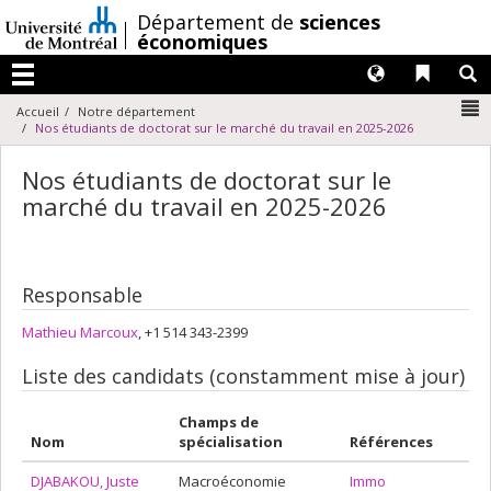
Passer
/
Département de
sciences
au
économiques
contenu
Langues
Liens 
R
Menu
N
Accueil
Notre département
Nos étudiants de doctorat sur le marché du travail en 2025-2026
Nos étudiants de doctorat sur le
marché du travail en 2025-2026
Responsable
Mathieu Marcoux
, +1 514 343-2399
Liste des candidats (constamment mise à jour)
Champs de
Nom
spécialisation
Références
DJABAKOU, Juste
Macroéconomie
Immo