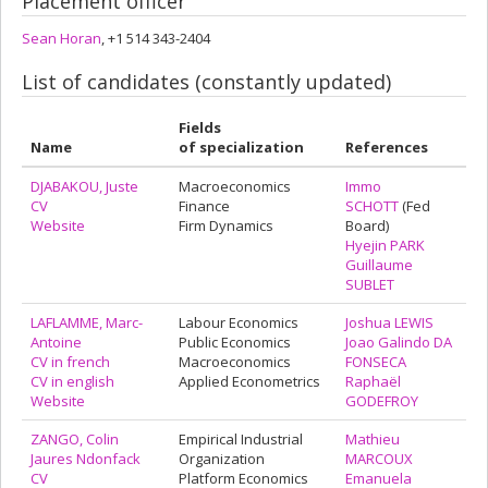
Placement officer
Sean Horan
, +1 514 343-2404
List of candidates (constantly updated)
Fields
Name
of specialization
References
DJABAKOU, Juste
Macroeconomics
Immo
CV
Finance
SCHOTT
(Fed
Website
Firm Dynamics
Board)
Hyejin PARK
Guillaume
SUBLET
LAFLAMME, Marc-
Labour Economics
Joshua LEWIS
Antoine
Public Economics
Joao Galindo DA
CV in french
Macroeconomics
FONSECA
CV in english
Applied Econometrics
Raphaël
Website
GODEFROY
ZANGO, Colin
Empirical Industrial
Mathieu
Jaures Ndonfack
Organization
MARCOUX
CV
Platform Economics
Emanuela