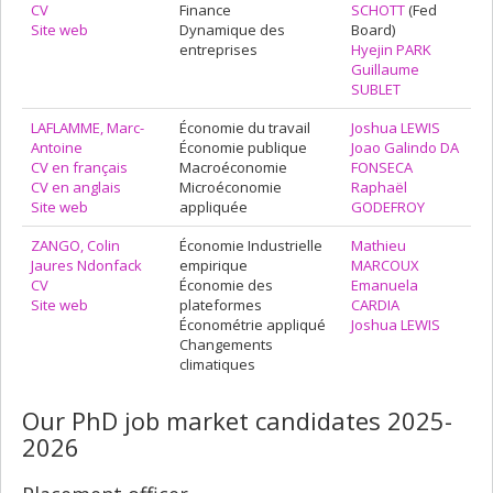
CV
Finance
SCHOTT
(Fed
Site web
Dynamique des
Board)
entreprises
Hyejin PARK
Guillaume
SUBLET
LAFLAMME, Marc-
Économie du travail
Joshua LEWIS
Antoine
Économie publique
Joao Galindo DA
CV en français
Macroéconomie
FONSECA
CV en anglais
Microéconomie
Raphaël
Site web
appliquée
GODEFROY
ZANGO, Colin
Économie Industrielle
Mathieu
Jaures Ndonfack
empirique
MARCOUX
CV
Économie des
Emanuela
Site web
plateformes
CARDIA
Économétrie appliqué
Joshua LEWIS
Changements
climatiques
Our PhD job market candidates 2025-
2026