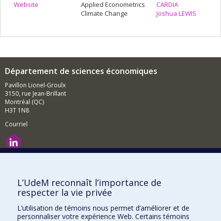
Website
Applied Econometrics
CARDIA
Climate Change
Joshua LEWIS
Département de sciences économiques
Pavillon Lionel-Groulx
3150, rue Jean-Brillant
Montréal (QC)
H3T 1N8
Courriel
Nouvelles et événements
Comment soutenir le Département?
L’UdeM reconnaît l’importance de
respecter la vie privée
BESOIN D'AIDE?
L’utilisation de témoins nous permet d’améliorer et de
Plan du site
personnaliser votre expérience Web. Certains témoins