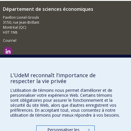
Département de sciences économiques
Pavillon Lionel-Groulx
3150, rue Jean-Brillant
Montréal (QC)
H3T 1N8
Courriel
Nouvelles et événements
Comment soutenir le Département?
L’UdeM reconnaît l’importance de
respecter la vie privée
BESOIN D'AIDE?
L’utilisation de témoins nous permet d’améliorer et de
Plan du site
personnaliser votre expérience Web. Certains témoins
Signaler une erreur
sont obligatoires pour assurer le fonctionnement et la
sécurité du site Web, alors que d’autres enregistrent vos
Accessibilité
préférences. En acceptant tout, vous consentez à notre
utilisation de témoins pour mieux répondre à vos besoins.
FACULTÉ DES ARTS ET DES SCIENCES
Nos départements et écoles
Personnaliser les
>