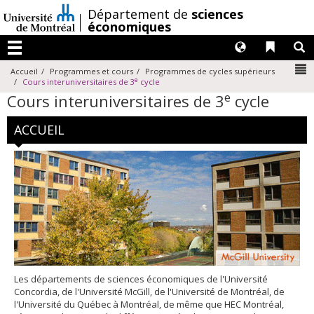
Passer
/
Département de
sciences
au
économiques
contenu
Langues
Liens 
R
Menu
N
Accueil
Programmes et cours
Programmes de cycles supérieurs
e
Cours interuniversitaires de 3
cycle
e
Cours interuniversitaires de 3
cycle
ACCUEIL
Les départements de sciences économiques de l'Université
Concordia, de l'Université McGill, de l'Université de Montréal, de
l'Université du Québec à Montréal, de même que HEC Montréal,