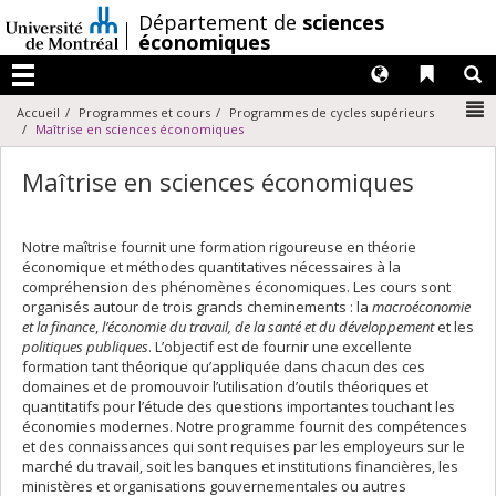
Passer
/
Département de
sciences
au
économiques
contenu
Langues
Liens 
R
Menu
N
Accueil
Programmes et cours
Programmes de cycles supérieurs
Maîtrise en sciences économiques
Maîtrise en sciences économiques
Notre maîtrise fournit une formation rigoureuse en théorie
économique et méthodes quantitatives nécessaires à la
compréhension des phénomènes économiques. Les cours sont
organisés autour de trois grands cheminements : la
macroéconomie
et la finance
,
l’économie du travail, de la santé
et du développement
et les
politiques publiques
. L’objectif est de fournir une excellente
formation tant théorique qu’appliquée dans chacun des ces
domaines et de promouvoir l’utilisation d’outils théoriques et
quantitatifs pour l’étude des questions importantes touchant les
économies modernes. Notre programme fournit des compétences
et des connaissances qui sont requises par les employeurs sur le
marché du travail, soit les banques et institutions financières, les
ministères et organisations gouvernementales ou autres