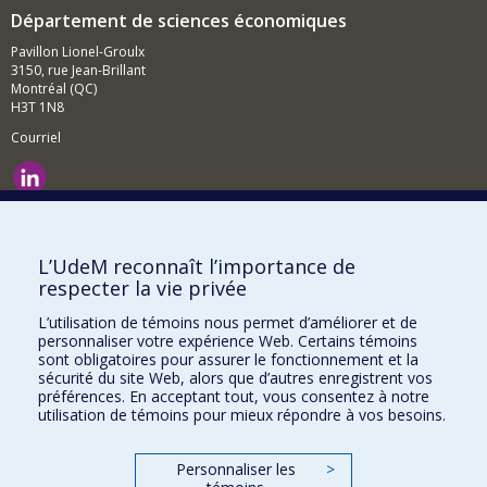
Département de sciences économiques
Pavillon Lionel-Groulx
3150, rue Jean-Brillant
Montréal (QC)
H3T 1N8
Courriel
Nouvelles et événements
Comment soutenir le Département?
L’UdeM reconnaît l’importance de
respecter la vie privée
BESOIN D'AIDE?
L’utilisation de témoins nous permet d’améliorer et de
Plan du site
personnaliser votre expérience Web. Certains témoins
Signaler une erreur
sont obligatoires pour assurer le fonctionnement et la
sécurité du site Web, alors que d’autres enregistrent vos
Accessibilité
préférences. En acceptant tout, vous consentez à notre
utilisation de témoins pour mieux répondre à vos besoins.
FACULTÉ DES ARTS ET DES SCIENCES
Nos départements et écoles
Personnaliser les
>