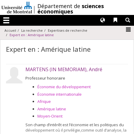
Passer
/
Département de
sciences
au
économiques
contenu
Langues
Liens 
R
Menu
N
Accueil
La recherche
Expertises de recherche
Expert en : Amérique latine
Expert en : Amérique latine
MARTENS (IN MEMORIAM), André
Professeur honoraire
Économie du développement
Économie internationale
Afrique
Amérique latine
Moyen-Orient
Son champ d’intérêt est l’économie et les politiques du
développement où il privilégie,comme outil d’analyse, la