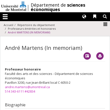
Passer
/
Département de
sciences
au
économiques
contenu
Langues
Liens 
R
Menu
N
Accueil
Répertoire du département
Professeurs émérites et honoraires
André MARTENS (IN MEMORIAM)
André Martens (In memoriam)
Vcard
Imp
Professeur honoraire
Faculté des arts et des sciences - Département de sciences
économiques
Pavillon 3200, rue Jean-Brillant
local C-6050-2
andre.martens@umontreal.ca
514 343-6111 #42834
Biographie