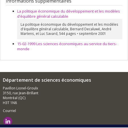
Informations supplémentaires
La politique économique du développement et les modèles
d'équilibre général calculable
La politique économique du développement et les modèles
d'équilibre général calculable, Bernard Decaluwé, André
Martens, et Luc Savard, 544 pages • septembre 2001
15-02-1999 Les sciences économiques au service du tiers-
monde
Département de sciences économiques
Pavillon Lionel-Groulx
3150, rue Jean-Brillant
Montréal (QC)
H3T 1N8
Courriel