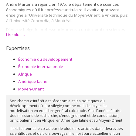
André Martens a rejoint, en 1975, le département de sciences
économiques où il fut professeur titulaire. Il avait auparavant
enseigné à l’Université technique du Moyen-Orient, à Ankara, puis
à l’Université Concordia, à Montréal.
D’origine belge, le professeur Martens a un doctorat en sciences
Lire plus…
économiques de l’Université Libre de Bruxelles et est diplômé de
l’Institut des études sociales, à La Haye.
Expertises
J’enseigne depuis plusieurs années l’économie du développement.
À cela se sont ajoutées de nombreuses missions de recherche et
Économie du développement
de consultation dans un grand nombre de pays en
développement.
Économie internationale
Afrique
J’ai constaté qu’au cours des dernières années les manuels
universitaires en économie du développement sont devenus de
Amérique latine
plus en plus volumineux et aussi de plus en plus onéreux pour les
Moyen-Orient
étudiantes et les étudiants. En outre, ces manuels, au moment où
ils sont publiés, sont souvent déjà dépassés par les faits ou de
Son champ d’intérêt est l’économie et les politiques du
nouveaux résultats de la recherche. Si bien que, dans mon
développement où il privilégie,comme outil d’analyse, la
enseignement, j’ai progressivement substitué à la lecture de
modélisation en équilibre général calculable. Ceci l’amène à faire
manuels celle d’articles de revues scientifiques ou de documents
des missions de recherche, d’enseignement et de consultation,
spécialisés. Or, la lecture de tels articles et documents exige qu’on
principalement en Afrique, en Amérique latine et au Moyen-Orient.
ait au départ un minimum de connaissances sur les concepts de
Il est l’auteur et le co-auteur de plusieurs articles dans desrevues
base et leur contenu, les sources de données, les méthodes de
scientifiques et de trois ouvrages. Il en prépare actuellement un
mesure et de traitement statistique, les techniques sous-jacentes