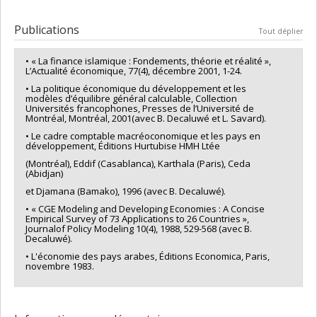
individuellement ou en bloc, chacune d’elles indiquant le mois et
Diplômé(e) :
Roy, Isabelle
l’année de la dernière version.
Cycle :
Maîtrise
Publications
Tout déplier
Diplôme obtenu :
M. Sc.
J’espère que les NR vous seront utiles dans vos études ou dans
Lien vers le document dans Papyrus
votre enseignement.
• « La finance islamique : Fondements, théorie et réalité »,
L’Actualité économique, 77(4), décembre 2001, 1-24.
• La politique économique du développement et les
modèles d’équilibre général calculable, Collection
Universités francophones, Presses de l’Université de
Montréal, Montréal, 2001(avec B. Decaluwé et L. Savard).
• Le cadre comptable macréoconomique et les pays en
développement, Éditions Hurtubise HMH Ltée
(Montréal), Eddif (Casablanca), Karthala (Paris), Ceda
(Abidjan)
et Djamana (Bamako), 1996 (avec B. Decaluwé).
• « CGE Modeling and Developing Economies : A Concise
Empirical Survey of 73 Applications to 26 Countries »,
Journalof Policy Modeling 10(4), 1988, 529-568 (avec B.
Decaluwé).
• L'économie des pays arabes, Éditions Economica, Paris,
novembre 1983.