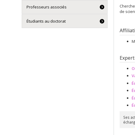
Cherche
Professeurs associés
de scien
Étudiants au doctorat
Affilia
M
Expert
O
V
É
É
É
É
Ses act
échange