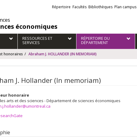
Liens
Répertoire
Facultés
Bibliothèques
Plan campus
externes
ences
ences économiques
RESSOURCES ET
RÉPERTOIRE DU
SERVICES
DÉPARTEMENT
et honoraires
Abraham J. HOLLANDER (IN MEMORIAM)
ham J. Hollander (In memoriam)
seur honoraire
des arts et des sciences - Département de sciences économiques
.j.hollander@umontreal.ca
esearchGate
phie