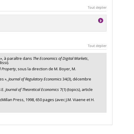
Tout déplier
Tout déplier
», à paraître dans
The Economics of Digital Markets
,
ssi).
l Property
, sous la direction de M. Boyer, M.
es »,
Journal of Regulatory Economics
34(3), décembre
B.E.
Journal of Theoretical Economics
7(1) (topics), article
Millan Press, 1998, 650 pages (avec J.M. Viaene et H.