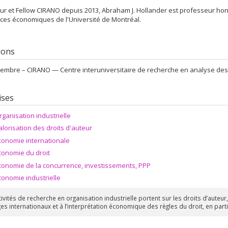
ur et Fellow CIRANO depuis 2013, Abraham J. Hollander est professeur ho
ces économiques de l'Université de Montréal.
tions
embre –
CIRANO — Centre interuniversitaire de recherche en analyse des
ises
rganisation industrielle
alorisation des droits d'auteur
conomie internationale
conomie du droit
conomie de la concurrence, investissements, PPP
conomie industrielle
ivités de recherche en organisation industrielle portent sur les droits d’auteur,
s internationaux et à l’interprétation économique des règles du droit, en partic