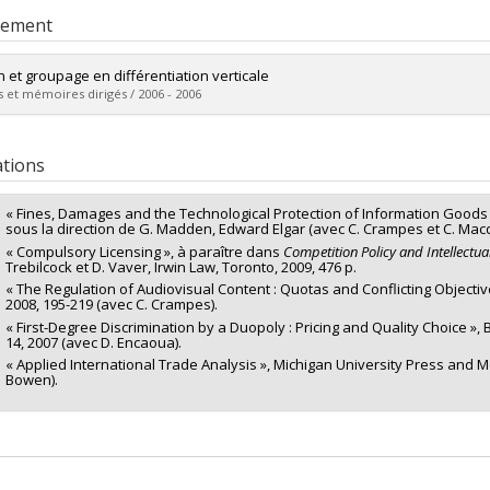
rement
n et groupage en différentiation verticale
 et mémoires dirigés / 2006 - 2006
mé(e) :
Diallo, Thierno
 :
Doctorat
ations
ôme obtenu :
Ph. D.
vers le document dans Papyrus
« Fines, Damages and the Technological Protection of Information Goods 
sous la direction de G. Madden, Edward Elgar (avec C. Crampes et C. Macdi
« Compulsory Licensing », à paraître dans
Competition Policy and Intellectua
Trebilcock et D. Vaver, Irwin Law, Toronto, 2009, 476 p.
« The Regulation of Audiovisual Content : Quotas and Conflicting Objectiv
2008, 195-219 (avec C. Crampes).
« First-Degree Discrimination by a Duopoly : Pricing and Quality Choice », 
14, 2007 (avec D. Encaoua).
« Applied International Trade Analysis », Michigan University Press and Mc
Bowen).