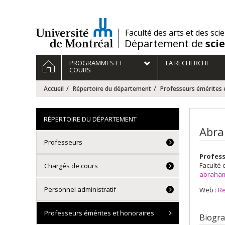
Passer
au
contenu
/
Faculté des arts et des sci
Département de
sci
Navigation
ACCUEIL
PROGRAMMES ET
LA RECHERCHE
principale
COURS
Accueil
Répertoire du département
Professeurs émérites 
RÉPERTOIRE DU DÉPARTEMENT
Abra
Professeurs
Profes
Faculté 
Chargés de cours
abraham
Personnel administratif
Web :
R
Professeurs émérites et honoraires
Biogra