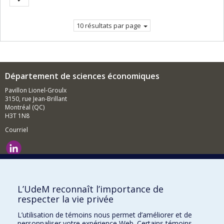
courante.
suivante
10 résultats par page
Département de sciences économiques
Pavillon Lionel-Groulx
3150, rue Jean-Brillant
Montréal (QC)
H3T 1N8
Courriel
Nouvelles et événements
Comment soutenir le Département?
L’UdeM reconnaît l’importance de
respecter la vie privée
BESOIN D'AIDE?
L’utilisation de témoins nous permet d’améliorer et de
Plan du site
personnaliser votre expérience Web. Certains témoins