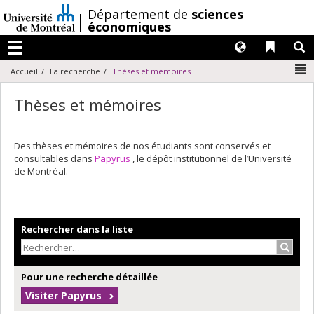
Passer
/
Département de
sciences
au
économiques
contenu
Langues
Liens 
R
Menu
N
Accueil
La recherche
Thèses et mémoires
Thèses et mémoires
Des thèses et mémoires de nos étudiants sont conservés et
consultables dans
Papyrus
, le dépôt institutionnel de l’Université
de Montréal.
Rechercher dans la liste
Recher
Pour une recherche détaillée
Visiter Papyrus