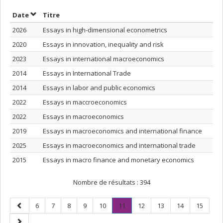
Trier par date en ordre croissant
Trier par titre en ordre croissant
Date
Titre
2026
Essays in high-dimensional econometrics
2020
Essays in innovation, inequality and risk
2023
Essays in international macroeconomics
2014
Essays in International Trade
2014
Essays in labor and public economics
2022
Essays in maccroeconomics
2022
Essays in macroeconomics
2019
Essays in macroeconomics and international finance
2025
Essays in macroeconomics and international trade
2015
Essays in macro finance and monetary economics
Nombre de résultats :
394
Page
Page
Page
Page
Page
Page
Page
.
Page
Page
Page
Page
6
7
8
9
10
11
12
13
14
15
précédente
Page
Page