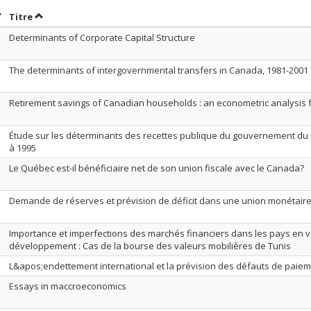
rier par date en ordre décroissant
Trier par titre en ordre décroissant
Titre
Determinants of Corporate Capital Structure
The determinants of intergovernmental transfers in Canada, 1981-2001
Retirement savings of Canadian households : an econometric analysis 
Étude sur les déterminants des recettes publique du gouvernement du
à 1995
Le Québec est-il bénéficiaire net de son union fiscale avec le Canada?
Demande de réserves et prévision de déficit dans une union monétair
Importance et imperfections des marchés financiers dans les pays en v
développement : Cas de la bourse des valeurs mobilières de Tunis
L&apos;endettement international et la prévision des défauts de paie
Essays in maccroeconomics