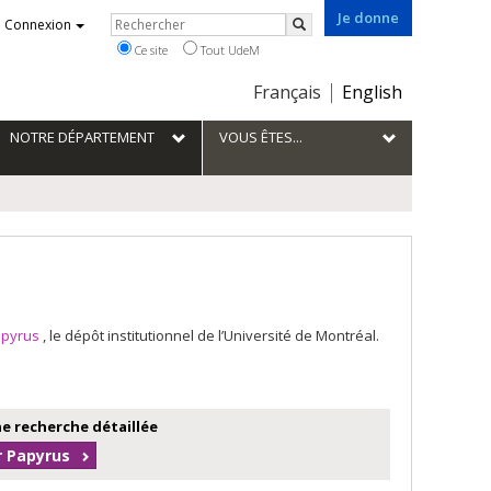
Je donne
Rechercher
Connexion
Rechercher
Ce site
Tout UdeM
Choix
Français
English
de
la
NOTRE DÉPARTEMENT
VOUS ÊTES...
langue
apyrus
, le dépôt institutionnel de l’Université de Montréal.
e recherche détaillée
r Papyrus