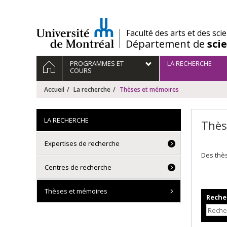
Passer
au
contenu
/
Faculté des arts et des sci
Département de
sci
Navigation
ACCUEIL
PROGRAMMES ET
LA RECHERCHE
principale
COURS
Accueil
La recherche
Thèses et mémoires
LA RECHERCHE
Thès
Expertises de recherche
Des thè
Centres de recherche
Thèses et mémoires
Recher