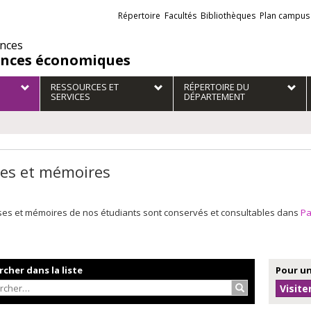
Liens
Répertoire
Facultés
Bibliothèques
Plan campus
externes
ences
ences économiques
RESSOURCES ET
RÉPERTOIRE DU
SERVICES
DÉPARTEMENT
es et mémoires
ses et mémoires de nos étudiants sont conservés et consultables dans
P
cher dans la liste
Pour un
Rechercher…
Visite