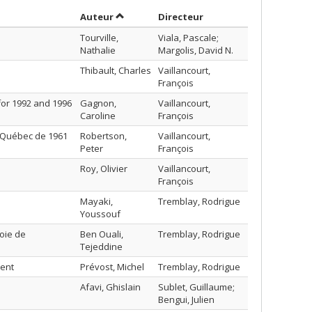
Trier par auteur en ordre décroissant
par contributeur en o
Auteur
Directeur
Tourville,
Viala, Pascale;
Nathalie
Margolis, David N.
Thibault, Charles
Vaillancourt,
François
for 1992 and 1996
Gagnon,
Vaillancourt,
Caroline
François
 Québec de 1961
Robertson,
Vaillancourt,
Peter
François
Roy, Olivier
Vaillancourt,
François
e
Mayaki,
Tremblay, Rodrigue
Youssouf
oie de
Ben Ouali,
Tremblay, Rodrigue
Tejeddine
ment
Prévost, Michel
Tremblay, Rodrigue
Afavi, Ghislain
Sublet, Guillaume;
Bengui, Julien