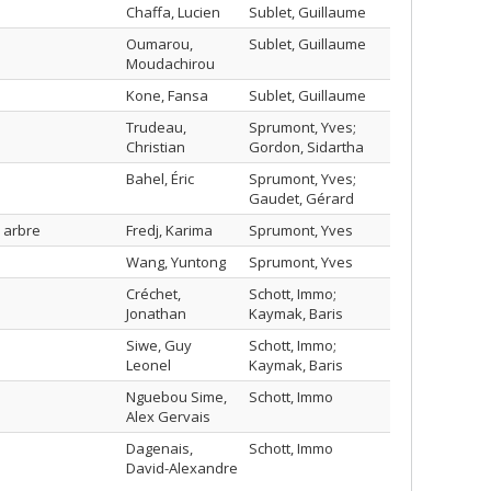
Chaffa, Lucien
Sublet, Guillaume
Oumarou,
Sublet, Guillaume
Moudachirou
Kone, Fansa
Sublet, Guillaume
Trudeau,
Sprumont, Yves;
Christian
Gordon, Sidartha
Bahel, Éric
Sprumont, Yves;
Gaudet, Gérard
n arbre
Fredj, Karima
Sprumont, Yves
Wang, Yuntong
Sprumont, Yves
Créchet,
Schott, Immo;
Jonathan
Kaymak, Baris
Siwe, Guy
Schott, Immo;
Leonel
Kaymak, Baris
Nguebou Sime,
Schott, Immo
Alex Gervais
Dagenais,
Schott, Immo
David-Alexandre