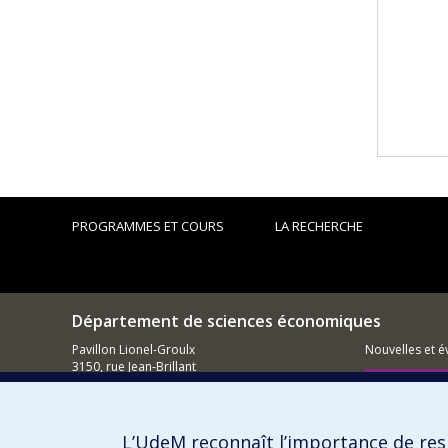
PROGRAMMES ET COURS
LA RECHERCHE
Département de sciences économiques
Pavillon Lionel-Groulx
Nouvelles et 
3150, rue Jean-Brillant
Montréal (QC)
Comment so
H3T 1N8
Courriel
L’UdeM reconnaît l’importance de resp