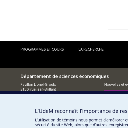
PROGRAMMES ET COURS
LA RECHERCHE
Département de sciences économiques
Pavillon Lionel-Groulx
Nouvelles et 
3150, rue Jean-Brillant
Montréal (QC)
Comment so
H3T 1N8
Courriel
L’UdeM reconnaît l’importance de resp
L’utilisation de témoins nous permet d’améliorer e
sécurité du site Web, alors que d’autres enregistr