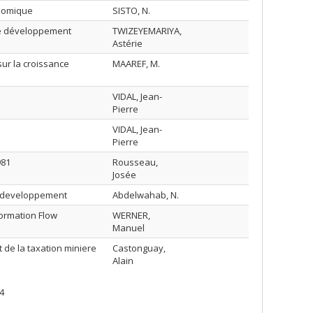
onomique
SISTO, N.
 de développement
TWIZEYEMARIYA,
Astérie
sur la croissance
MAAREF, M.
VIDAL, Jean-
Pierre
VIDAL, Jean-
Pierre
981
Rousseau,
Josée
n developpement
Abdelwahab, N.
ormation Flow
WERNER,
Manuel
 de la taxation miniere
Castonguay,
Alain
4