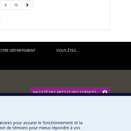
ge
Page
Page
Page
9
10
suivante
OTRE DÉPARTEMENT
VOUS ÊTES...
FACULTÉ DES ARTS ET DES SCIENCES
Nos départements et écoles
Nos centres d'études
Nos programmes et cours
atoires pour assurer le fonctionnement et la
sation de témoins pour mieux répondre à vos