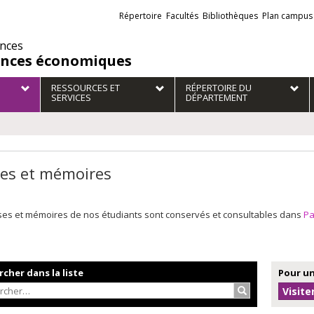
Liens
Répertoire
Facultés
Bibliothèques
Plan campus
externes
ences
ences économiques
RESSOURCES ET
RÉPERTOIRE DU
SERVICES
DÉPARTEMENT
es et mémoires
ses et mémoires de nos étudiants sont conservés et consultables dans
P
cher dans la liste
Pour un
Rechercher…
Visite