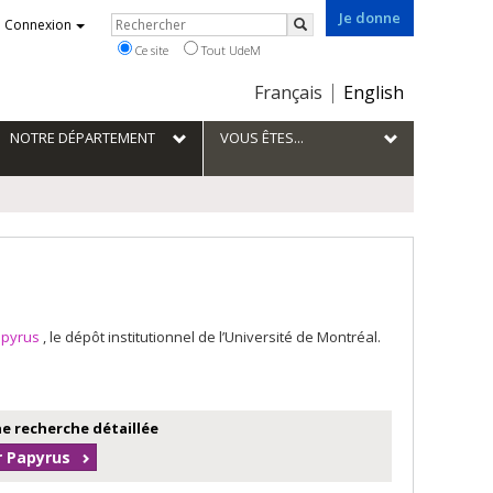
Je donne
Rechercher
Connexion
Rechercher
Ce site
Tout UdeM
Choix
Français
English
de
la
NOTRE DÉPARTEMENT
VOUS ÊTES...
langue
apyrus
, le dépôt institutionnel de l’Université de Montréal.
e recherche détaillée
r Papyrus