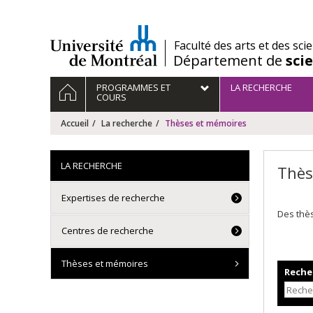
Passer
au
contenu
/
Faculté des arts et des sci
Département de
sci
Navigation
ACCUEIL
PROGRAMMES ET
LA RECHERCHE
principale
COURS
Accueil
La recherche
Thèses et mémoires
LA RECHERCHE
Thès
Expertises de recherche
Des thè
Centres de recherche
Thèses et mémoires
Recher