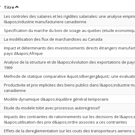
rier par date en ordre croissant
Trier par titre en ordre croissant
Titre
Les controles des salaires et les rigidites salariales: une analyse empir
l&apos;industrie manufacturiere canadienne
Specification du marche du bois de sciage au quebec (etude economiq
La modélisation des flux de marchandises au Canada
Impact et déterminants des investissements directs étrangers manufactu
pays d&apos;Afrique
Analyse de la structure et de l&apos;évolution des exportations de pays
1969
Methode de statique comparative &quot;silbergerg&quot;: une evaluat
Productivite et prix implicites des biens publics dans l&apos;industrie 
canadienne
Modèle dynamique d&apos;équilibre général temporaire
Etude du modele tobit avec processus autoregressif
Impacts des contraintes de rationnements sur les decisions de l&apos;
l&apos;utilisation des prix d&apos;ordre associes a ces contraintes
Effets de la dereglementation sur les couts des transporteurs aeriens