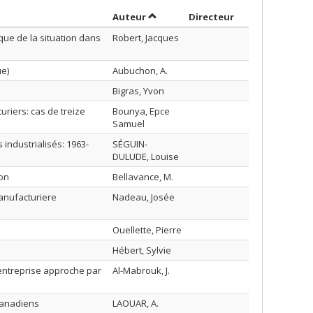
Trier par auteur en ordre croissant
par contributeu
Auteur
Directeur
ique de la situation dans
Robert, Jacques
ue)
Aubuchon, A.
Bigras, Yvon
riers: cas de treize
Bounya, Epce
Samuel
 industrialisés: 1963-
SÉGUIN-
DULUDE, Louise
ion
Bellavance, M.
manufacturiere
Nadeau, Josée
Ouellette, Pierre
Hébert, Sylvie
entreprise approche par
Al-Mabrouk, J.
 canadiens
LAOUAR, A.