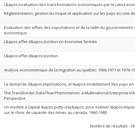
L&apos;evaluation des transformations economiques par le calcul ec
Réglementation, gestion du risque et application sur les pays en voie
Evaluation des effets des exportations et de la taille du gouvernement 
economique
L&apos;effet d&apos;éviction en économie fermée
L&apos;effet d&apos;eviction
Analyse econometrique de la migration au quebec: 1966-1971 et 1976-1
La demande d&apos;importations, et l&apos;endettement des pays e
The Transborder Data Flow Phenomenon: a Multinational Enterprise Inf
Perspective
Un modele a capital &apos;putty-clay&apos; pour estimer l&apos;impact
sur le choix de capacite des mines au canada, 1960-1980
Nombre de résultats :
39