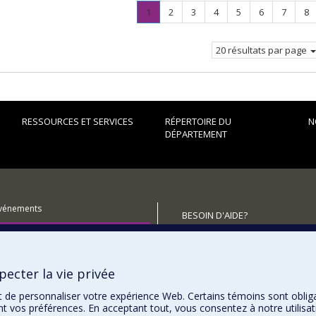
Page
.
Page
Page
Page
Page
Page
Page
Pa
1
2
3
4
5
6
7
8
Page
courante.
20 résultats par page
RESSOURCES ET SERVICES
RÉPERTOIRE DU
N
DÉPARTEMENT
événements
BESOIN D'AIDE?
utenir le Département?
Plan du site
Signaler une erreur
ecter la vie privée
Accessibilité
t de personnaliser votre expérience Web. Certains témoins sont oblig
ent vos préférences. En acceptant tout, vous consentez à notre utili