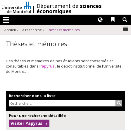
Passer
/
Département de
sciences
au
économiques
contenu
Langues
Liens 
R
Menu
N
Accueil
La recherche
Thèses et mémoires
Thèses et mémoires
Des thèses et mémoires de nos étudiants sont conservés et
consultables dans
Papyrus
, le dépôt institutionnel de l’Université
de Montréal.
Rechercher dans la liste
Recher
Pour une recherche détaillée
Visiter Papyrus