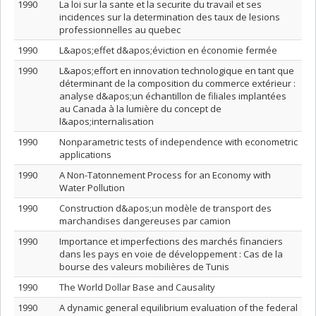
1990
La loi sur la sante et la securite du travail et ses
incidences sur la determination des taux de lesions
professionnelles au quebec
1990
L&apos;effet d&apos;éviction en économie fermée
1990
L&apos;effort en innovation technologique en tant que
déterminant de la composition du commerce extérieur :
analyse d&apos;un échantillon de filiales implantées
au Canada à la lumière du concept de
l&apos;internalisation
1990
Nonparametric tests of independence with econometric
applications
1990
A Non-Tatonnement Process for an Economy with
Water Pollution
1990
Construction d&apos;un modèle de transport des
marchandises dangereuses par camion
1990
Importance et imperfections des marchés financiers
dans les pays en voie de développement : Cas de la
bourse des valeurs mobilières de Tunis
1990
The World Dollar Base and Causality
1990
A dynamic general equilibrium evaluation of the federal