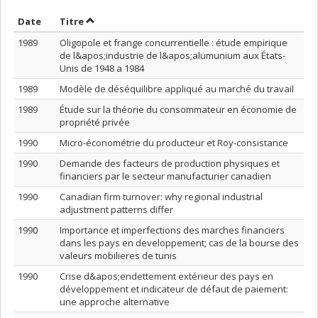
Trier par date en ordre décroissant
Trier par titre en ordre décroissant
Date
Titre
1989
Oligopole et frange concurrentielle : étude empirique
de l&apos;industrie de l&apos;alumunium aux États-
Unis de 1948 a 1984
1989
Modèle de déséquilibre appliqué au marché du travail
1989
Étude sur la théorie du consommateur en économie de
propriété privée
1990
Micro-économétrie du producteur et Roy-consistance
1990
Demande des facteurs de production physiques et
financiers par le secteur manufacturier canadien
1990
Canadian firm turnover: why regional industrial
adjustment patterns differ
1990
Importance et imperfections des marches financiers
dans les pays en developpement; cas de la bourse des
valeurs mobilieres de tunis
1990
Crise d&apos;endettement extérieur des pays en
développement et indicateur de défaut de paiement:
une approche alternative