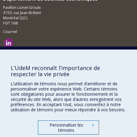
Pavillon Lionel-Groulx
3150, rue Jean-Brillant
Montréal (QC)
H3T 1N8
Courriel
Nouvelles et événements
Comment soutenir le Département?
L’UdeM reconnaît l’importance de
respecter la vie privée
BESOIN D'AIDE?
L’utilisation de témoins nous permet d’améliorer et de
Plan du site
personnaliser votre expérience Web. Certains témoins
Signaler une erreur
sont obligatoires pour assurer le fonctionnement et la
sécurité du site Web, alors que d’autres enregistrent vos
Accessibilité
préférences. En acceptant tout, vous consentez à notre
utilisation de témoins pour mieux répondre à vos besoins.
FACULTÉ DES ARTS ET DES SCIENCES
Nos départements et écoles
Personnaliser les
>
témoins
Nos centres d'études