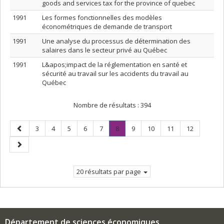
goods and services tax for the province of quebec
1991
Les formes fonctionnelles des modèles
économétriques de demande de transport
1991
Une analyse du processus de détermination des
salaires dans le secteur privé au Québec
1991
L&apos;impact de la réglementation en santé et
sécurité au travail sur les accidents du travail au
Québec
Nombre de résultats :
394
Page
Page
Page
Page
Page
Page
Page
.
Page
Page
Page
Page
3
4
5
6
7
8
9
10
11
12
précédente
Page
Page
courante.
suivante
20 résultats par page
Département de sciences économiques