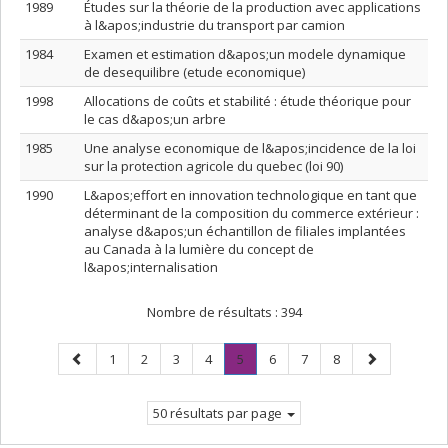
1989
Études sur la théorie de la production avec applications
à l&apos;industrie du transport par camion
1984
Examen et estimation d&apos;un modele dynamique
de desequilibre (etude economique)
1998
Allocations de coûts et stabilité : étude théorique pour
le cas d&apos;un arbre
1985
Une analyse economique de l&apos;incidence de la loi
sur la protection agricole du quebec (loi 90)
1990
L&apos;effort en innovation technologique en tant que
déterminant de la composition du commerce extérieur :
analyse d&apos;un échantillon de filiales implantées
au Canada à la lumière du concept de
l&apos;internalisation
Nombre de résultats :
394
Page
Page
Page
Page
Page
Page
.
Page
Page
Page
Page
1
2
3
4
5
6
7
8
précédente
Page
suivante
courante.
50 résultats par page