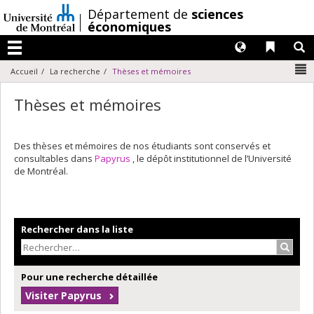
Passer
/
Département de
sciences
au
économiques
contenu
Langues
Liens 
R
Menu
N
Accueil
La recherche
Thèses et mémoires
Thèses et mémoires
Des thèses et mémoires de nos étudiants sont conservés et
consultables dans
Papyrus
, le dépôt institutionnel de l’Université
de Montréal.
Rechercher dans la liste
Recher
Pour une recherche détaillée
Visiter Papyrus