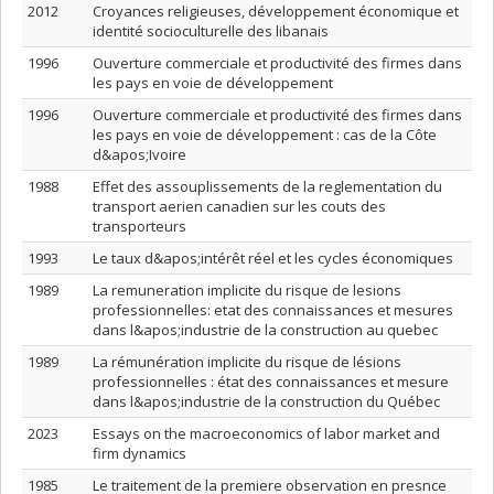
2012
Croyances religieuses, développement économique et
identité socioculturelle des libanais
1996
Ouverture commerciale et productivité des firmes dans
les pays en voie de développement
1996
Ouverture commerciale et productivité des firmes dans
les pays en voie de développement : cas de la Côte
d&apos;Ivoire
1988
Effet des assouplissements de la reglementation du
transport aerien canadien sur les couts des
transporteurs
1993
Le taux d&apos;intérêt réel et les cycles économiques
1989
La remuneration implicite du risque de lesions
professionnelles: etat des connaissances et mesures
dans l&apos;industrie de la construction au quebec
1989
La rémunération implicite du risque de lésions
professionnelles : état des connaissances et mesure
dans l&apos;industrie de la construction du Québec
2023
Essays on the macroeconomics of labor market and
firm dynamics
1985
Le traitement de la premiere observation en presnce