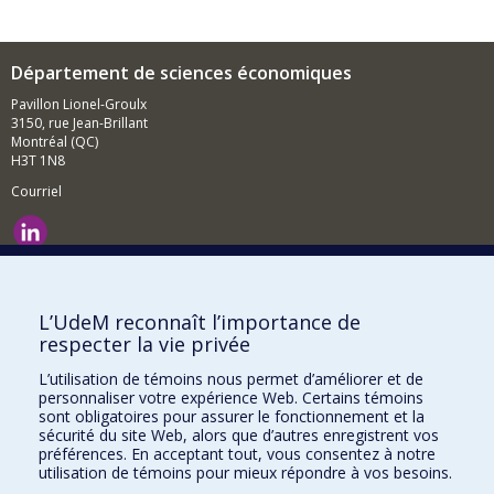
Département de sciences économiques
Pavillon Lionel-Groulx
3150, rue Jean-Brillant
Montréal (QC)
H3T 1N8
Courriel
Nouvelles et événements
Comment soutenir le Département?
L’UdeM reconnaît l’importance de
respecter la vie privée
BESOIN D'AIDE?
L’utilisation de témoins nous permet d’améliorer et de
Plan du site
personnaliser votre expérience Web. Certains témoins
Signaler une erreur
sont obligatoires pour assurer le fonctionnement et la
sécurité du site Web, alors que d’autres enregistrent vos
Accessibilité
préférences. En acceptant tout, vous consentez à notre
utilisation de témoins pour mieux répondre à vos besoins.
FACULTÉ DES ARTS ET DES SCIENCES