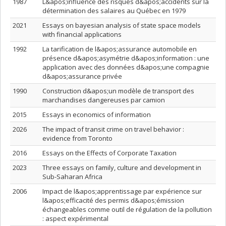
1987
L&apos;influence des risques d&apos;accidents sur la
détermination des salaires au Québec en 1979
2021
Essays on bayesian analysis of state space models
with financial applications
1992
La tarification de l&apos;assurance automobile en
présence d&apos;asymétrie d&apos;information : une
application avec des données d&apos;une compagnie
d&apos;assurance privée
1990
Construction d&apos;un modèle de transport des
marchandises dangereuses par camion
2015
Essays in economics of information
2026
The impact of transit crime on travel behavior :
evidence from Toronto
2016
Essays on the Effects of Corporate Taxation
2023
Three essays on family, culture and development in
Sub-Saharan Africa
2006
Impact de l&apos;apprentissage par expérience sur
l&apos;efficacité des permis d&apos;émission
échangeables comme outil de régulation de la pollution
: aspect expérimental