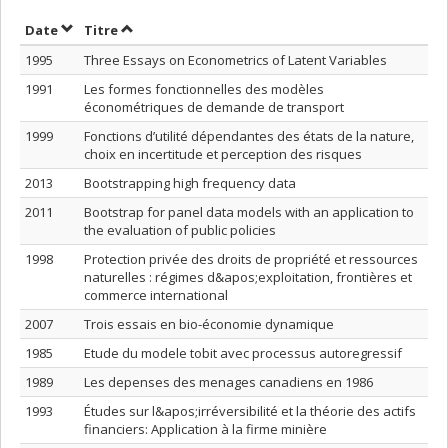
Trier par date en ordre décroissant
Trier par titre en ordre décroissant
Date
Titre
1995
Three Essays on Econometrics of Latent Variables
1991
Les formes fonctionnelles des modèles
économétriques de demande de transport
1999
Fonctions d’utilité dépendantes des états de la nature,
choix en incertitude et perception des risques
2013
Bootstrapping high frequency data
2011
Bootstrap for panel data models with an application to
the evaluation of public policies
1998
Protection privée des droits de propriété et ressources
naturelles : régimes d&apos;exploitation, frontières et
commerce international
2007
Trois essais en bio-économie dynamique
1985
Etude du modele tobit avec processus autoregressif
1989
Les depenses des menages canadiens en 1986
1993
Études sur l&apos;irréversibilité et la théorie des actifs
financiers: Application à la firme minière