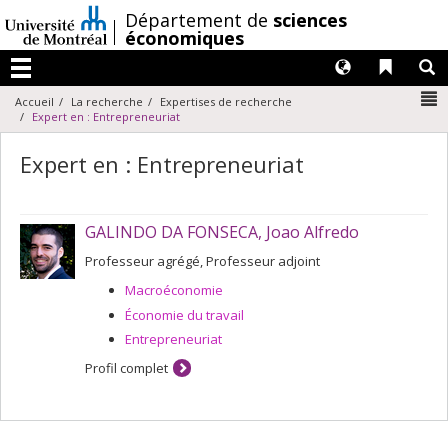
Passer
/
Département de
sciences
au
économiques
contenu
Langues
Liens 
R
Menu
N
Accueil
La recherche
Expertises de recherche
Expert en : Entrepreneuriat
Expert en : Entrepreneuriat
GALINDO DA FONSECA, Joao Alfredo
Professeur agrégé, Professeur adjoint
Macroéconomie
Économie du travail
Entrepreneuriat
Profil complet