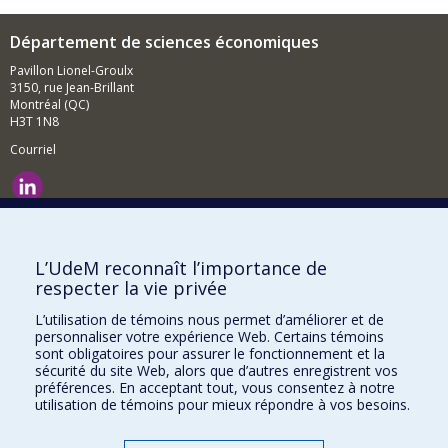
Département de sciences économiques
Pavillon Lionel-Groulx
3150, rue Jean-Brillant
Montréal (QC)
H3T 1N8
Courriel
Nouvelles et événements
Comment soutenir le Département?
L’UdeM reconnaît l’importance de
respecter la vie privée
BESOIN D'AIDE?
L’utilisation de témoins nous permet d’améliorer et de
Plan du site
personnaliser votre expérience Web. Certains témoins
Signaler une erreur
sont obligatoires pour assurer le fonctionnement et la
sécurité du site Web, alors que d’autres enregistrent vos
Accessibilité
préférences. En acceptant tout, vous consentez à notre
utilisation de témoins pour mieux répondre à vos besoins.
FACULTÉ DES ARTS ET DES SCIENCES