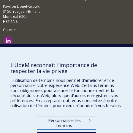
Pavillon Lionel-Groulx
3150, rue Jean-Brillant
Montréal (QC)
H3T 1N8
Courriel
Nouvelles et événements
Comment soutenir le Département?
L’UdeM reconnaît l’importance de
respecter la vie privée
BESOIN D'AIDE?
L’utilisation de témoins nous permet d’améliorer et de
Plan du site
personnaliser votre expérience Web. Certains témoins
Signaler une erreur
sont obligatoires pour assurer le fonctionnement et la
sécurité du site Web, alors que d’autres enregistrent vos
Accessibilité
préférences. En acceptant tout, vous consentez à notre
utilisation de témoins pour mieux répondre à vos besoins.
FACULTÉ DES ARTS ET DES SCIENCES
Nos départements et écoles
Personnaliser les
>
témoins
Nos centres d'études