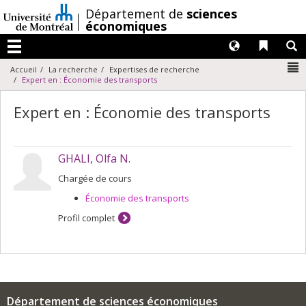
Passer
/
Département de
sciences
au
économiques
contenu
Langues
Liens 
R
Menu
N
Accueil
La recherche
Expertises de recherche
Expert en : Économie des transports
Expert en : Économie des transports
GHALI, Olfa N.
Chargée de cours
Économie des transports
Profil complet
Département de sciences économiques