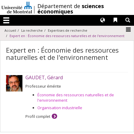
Passer
/
Département de
sciences
au
économiques
contenu
Langues
Liens 
R
Menu
N
Accueil
La recherche
Expertises de recherche
Expert en : Économie des ressources naturelles et de l'environnement
Expert en : Économie des ressources
naturelles et de l'environnement
GAUDET, Gérard
Professeur émérite
Économie des ressources naturelles et de
l'environnement
Organisation industrielle
Profil complet