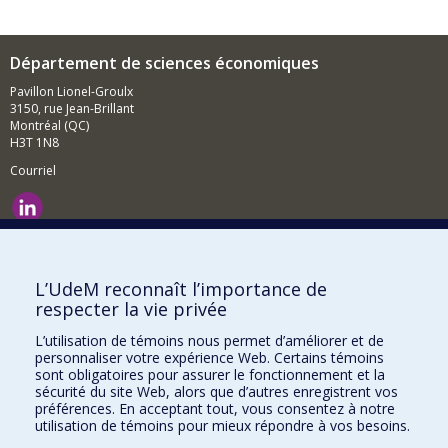
Département de sciences économiques
Pavillon Lionel-Groulx
3150, rue Jean-Brillant
Montréal (QC)
H3T 1N8
Courriel
Nouvelles et événements
Comment soutenir le Département?
L’UdeM reconnaît l’importance de
respecter la vie privée
BESOIN D'AIDE?
L’utilisation de témoins nous permet d’améliorer et de
Plan du site
personnaliser votre expérience Web. Certains témoins
Signaler une erreur
sont obligatoires pour assurer le fonctionnement et la
sécurité du site Web, alors que d’autres enregistrent vos
Accessibilité
préférences. En acceptant tout, vous consentez à notre
utilisation de témoins pour mieux répondre à vos besoins.
FACULTÉ DES ARTS ET DES SCIENCES