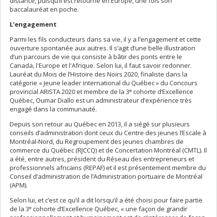
distance, puisqu’il est retourné en Europe, une fois son
baccalauréat en poche.
L’engagement
Parmi les fils conducteurs dans sa vie, il y a l’engagement et cette
ouverture spontanée aux autres. Il s’agit d’une belle illustration
d’un parcours de vie qui consiste à bâtir des ponts entre le
Canada, l'Europe et l'Afrique. Selon lui, il faut savoir redonner.
Lauréat du Mois de l’Histoire des Noirs 2020, finaliste dans la
catégorie « Jeune leader international du Québec » du Concours
e
provincial ARISTA 2020 et membre de la 3
cohorte d’Excellence
Québec, Oumar Diallo est un administrateur d’expérience très
engagé dans la communauté.
Depuis son retour au Québec en 2013, il a siégé sur plusieurs
conseils d’administration dont ceux du Centre des jeunes l’Escale à
Montréal-Nord, du Regroupement des jeunes chambres de
commerce du Québec (RJCCQ) et de Concertation Montréal (CMTL). Il
a été, entre autres, président du Réseau des entrepreneurs et
professionnels africains (REPAF) et il est présentement membre du
Conseil d’administration de l’Administration portuaire de Montréal
(APM).
Selon lui, et c’est ce qu’il a dit lorsqu’il a été choisi pour faire partie
e
de la 3
cohorte d’Excellence Québec, « une façon de grandir