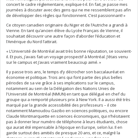
concert le cadre réglementaire, explique-t-il. En fait, je passe mes
journées à discuter avec des gens qui ne me ressemblent pas afin
de développer des règles qui fonctionnent. C’est passionnant! »
Ce citoyen canadien originaire du Niger et de l’Autriche a grandi à
Vienne. En tant qu’ancien élève du Lycée Français de Vienne, il
souhaitait découvrir une autre façon d’aborder l’éducation et
l’Amérique du Nord l’attirait.
« L’Université de Montréal avait très bonne réputation, se souvient-
il. Et puis, j’avais fait un voyage prospectif à Montréal. J’étais venu
sur le campus et j’avais vraiment beaucoup aimé. »
Il y passe trois ans, le temps d’y décrocher son baccalauréat en
économie et politique. Trois ans qui font partie des plus belles
périodes de sa vie grâce à ses implications sur le campus,
notamment au sein de la Délégation des Nations Unies de
l'Université de Montréal (NMUN) en tant que délégué en chef du
groupe qui a remporté plusieurs prix à New York. Il a aussi été très
marqué par la grande accessibilité des professeurs – il cite
notamment Mamoudou Gazibo en sciences politiques, ou encore
Claude Montmarquette en sciences économiques, qui n’hésitaient
pas à donner leur numéro de téléphone à leurs étudiants, chose
qui aurait été impensable à l’époque en Europe, selon lui. Il en
garde surtout des amitiés de presque 20 ans, et ce, malgré la