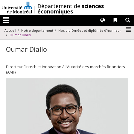
Passer
/
Département de
sciences
au
économiques
contenu
Langues
Liens 
R
Menu
N
Accueil
Notre département
Nos diplômées et diplômés d'honneur
Oumar Diallo
Oumar Diallo
Directeur Fintech et Innovation à l’Autorité des marchés financiers
(AMF)