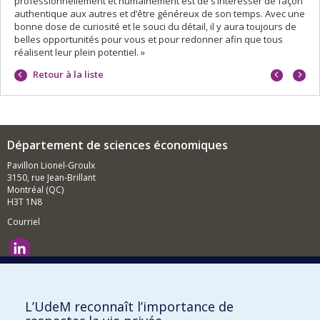
professionnellement et humainement est de s’intéresser de façon
authentique aux autres et d’être généreux de son temps. Avec une
bonne dose de curiosité et le souci du détail, il y aura toujours de
belles opportunités pour vous et pour redonner afin que tous
réalisent leur plein potentiel. »
Portrait
Portrai
Retour à la liste
précéd
suivan
Département de sciences économiques
Pavillon Lionel-Groulx
3150, rue Jean-Brillant
Montréal (QC)
H3T 1N8
Courriel
Nouvelles et événements
Comment soutenir le Département?
L’UdeM reconnaît l’importance de