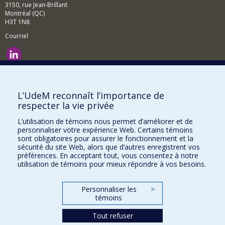
3150, rue Jean-Brillant
Montréal (QC)
H3T 1N8
Courriel
Nouvelles et événements
Comment soutenir le Département?
L’UdeM reconnaît l’importance de
respecter la vie privée
BESOIN D'AIDE?
L’utilisation de témoins nous permet d’améliorer et de
Plan du site
personnaliser votre expérience Web. Certains témoins
Signaler une erreur
sont obligatoires pour assurer le fonctionnement et la
sécurité du site Web, alors que d’autres enregistrent vos
Accessibilité
préférences. En acceptant tout, vous consentez à notre
utilisation de témoins pour mieux répondre à vos besoins.
FACULTÉ DES ARTS ET DES SCIENCES
Nos départements et écoles
Personnaliser les
>
témoins
Nos centres d'études
Tout refuser
Nos programmes et cours