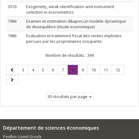
2010
Exogeneity, weak identification and instrument
selection in econometrics
1984
Examen et estimation d&apos;un modele dynamique
de desequilibre (etude economique)
1986
Evaluation et traitement fiscal des rentes implicites
percues par les proprietaires occupants
Nombre de résultats :
394
Page
Page
Page
Page
Page
Page
Page
.
Page
Page
Page
Page
3
4
5
6
7
8
9
10
11
12
précédente
Page
Page
courante.
suivante
30 résultats par page
Département de sciences économiques
Pavillon Lionel-Groulx