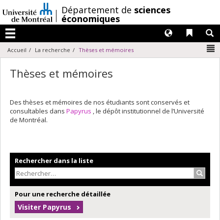
Passer
/
Département de
sciences
au
économiques
contenu
Langues
Liens 
R
Menu
N
Accueil
La recherche
Thèses et mémoires
Thèses et mémoires
Des thèses et mémoires de nos étudiants sont conservés et
consultables dans
Papyrus
, le dépôt institutionnel de l’Université
de Montréal.
Rechercher dans la liste
Recher
Pour une recherche détaillée
Visiter Papyrus