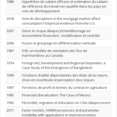
1986
Hypothèse de salaire efficace et estimation du salaire
de référence du travail non qualifié dans les pays en
voie de développement
2018
How do disruptions in the mortgage market affect
consumption? Empirical evidence from the U.S.
2007
Gérer le risque d&apos;échantillonnage en
économétrie financière : modélisation et contrôle
2006
Fusion et groupage en différenciation verticale
1987
Frêt: un modèle de simulation des flux de
marchandises au Canada
1974
Foreign Aid, Development and Regional Disparities: a
Case Study of the Emergence of Bangledesh
1999
Fonctions d’utilité dépendantes des états de la nature,
choix en incertitude et perception des risques
1997
Fonctions de profit et termes du contrat en agriculture
1995
Financial Liberalization: The Case of Mexico
1993
Fécondité, migration et éducation en Côte d&apos;Ivoire
2011
Factor models, VARMA processes and parameter
instability with applications in macroeconomics