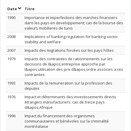
Trier par date en ordre décroissant
Trier par titre en ordre décroissant
Date
Titre
1990
Importance et imperfections des marches financiers
dans les pays en developpement; cas de la bourse des
valeurs mobilieres de tunis
2008
Implications of banking regulation for banking sector
stability and welfare
2007
Impacts des migrations forcées sur les pays hôtes
1979
Impacts des contraintes de rationnements sur les
decisions de l&apos;entreprise approche par
l&apos;utilisation des prix d&apos;ordre associes a ces
contraintes
1993
Impacts de la remuneration sur la profession des
deputes
1976
Impact et déterminants des investissements directs
étrangers manufacturiers: cas de treize pays
d&apos;Afrique
1996
Impact du financement des organismes
communautaires et bénévoles sur la criminalité
montréalaise