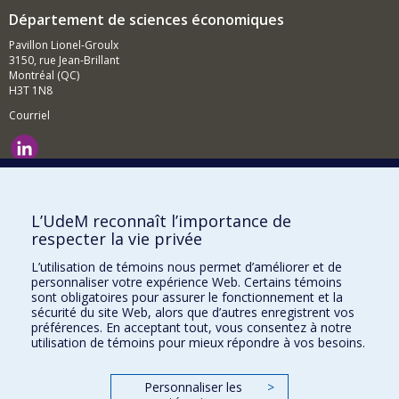
Département de sciences économiques
Pavillon Lionel-Groulx
3150, rue Jean-Brillant
Montréal (QC)
H3T 1N8
Courriel
Nouvelles et événements
Comment soutenir le Département?
L’UdeM reconnaît l’importance de
respecter la vie privée
BESOIN D'AIDE?
L’utilisation de témoins nous permet d’améliorer et de
Plan du site
personnaliser votre expérience Web. Certains témoins
Signaler une erreur
sont obligatoires pour assurer le fonctionnement et la
sécurité du site Web, alors que d’autres enregistrent vos
Accessibilité
préférences. En acceptant tout, vous consentez à notre
utilisation de témoins pour mieux répondre à vos besoins.
FACULTÉ DES ARTS ET DES SCIENCES
Nos départements et écoles
Personnaliser les
>