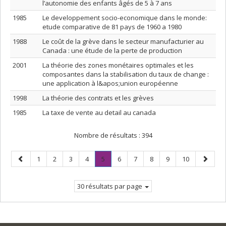
l’autonomie des enfants âgés de 5 à 7 ans
1985
Le developpement socio-economique dans le monde:
etude comparative de 81 pays de 1960 a 1980
1988
Le coût de la grève dans le secteur manufacturier au
Canada : une étude de la perte de production
2001
La théorie des zones monétaires optimales et les
composantes dans la stabilisation du taux de change :
une application à l&apos;union européenne
1998
La théorie des contrats et les grèves
1985
La taxe de vente au detail au canada
Nombre de résultats :
394
Page
Page
Page
Page
Page
Page
.
Page
Page
Page
Page
Page
Page
1
2
3
4
5
6
7
8
9
10
précédente
Page
suivant
courante.
30 résultats par page