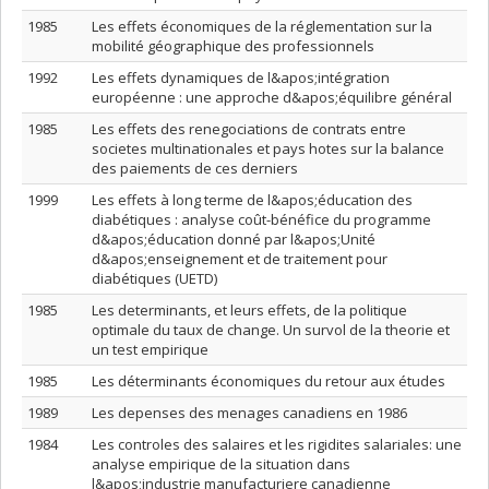
1985
Les effets économiques de la réglementation sur la
mobilité géographique des professionnels
1992
Les effets dynamiques de l&apos;intégration
européenne : une approche d&apos;équilibre général
1985
Les effets des renegociations de contrats entre
societes multinationales et pays hotes sur la balance
des paiements de ces derniers
1999
Les effets à long terme de l&apos;éducation des
diabétiques : analyse coût-bénéfice du programme
d&apos;éducation donné par l&apos;Unité
d&apos;enseignement et de traitement pour
diabétiques (UETD)
1985
Les determinants, et leurs effets, de la politique
optimale du taux de change. Un survol de la theorie et
un test empirique
1985
Les déterminants économiques du retour aux études
1989
Les depenses des menages canadiens en 1986
1984
Les controles des salaires et les rigidites salariales: une
analyse empirique de la situation dans
l&apos;industrie manufacturiere canadienne