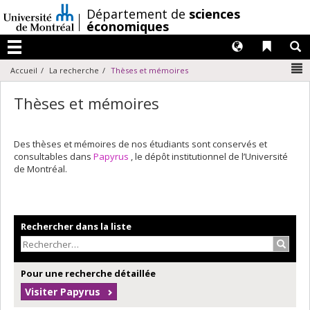
Passer
/
Département de
sciences
au
économiques
contenu
Langues
Liens 
R
Menu
N
Accueil
La recherche
Thèses et mémoires
Thèses et mémoires
Des thèses et mémoires de nos étudiants sont conservés et
consultables dans
Papyrus
, le dépôt institutionnel de l’Université
de Montréal.
Rechercher dans la liste
Recher
Pour une recherche détaillée
Visiter Papyrus