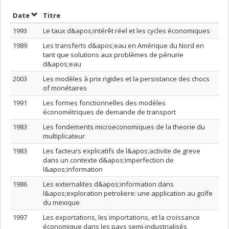
Trier par date en ordre décroissant
Trier par titre en ordre décroissant
Date
Titre
1993
Le taux d&apos;intérêt réel et les cycles économiques
1989
Les transferts d&apos;eau en Amérique du Nord en
tant que solutions aux problèmes de pénurie
d&apos;eau
2003
Les modèles à prix rigides et la persistance des chocs
of monétaires
1991
Les formes fonctionnelles des modèles
économétriques de demande de transport
1983
Les fondements microeconomiques de la theorie du
multiplicateur
1983
Les facteurs explicatifs de l&apos;activite de greve
dans un contexte d&apos;imperfection de
l&apos;information
1986
Les externalites d&apos;information dans
l&apos;exploration petroliere: une application au golfe
du mexique
1997
Les exportations, les importations, et la croissance
économique dans les pays semi-industrialisés