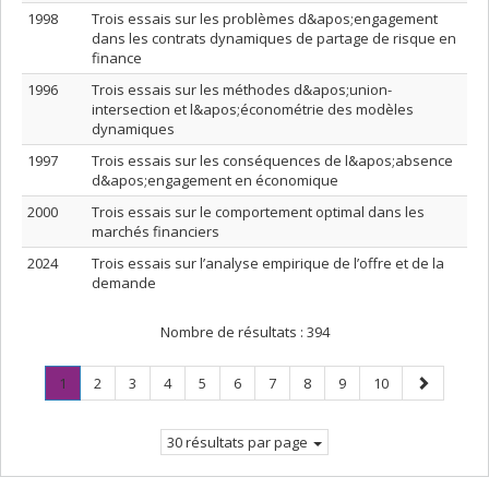
1998
Trois essais sur les problèmes d&apos;engagement
dans les contrats dynamiques de partage de risque en
finance
1996
Trois essais sur les méthodes d&apos;union-
intersection et l&apos;économétrie des modèles
dynamiques
1997
Trois essais sur les conséquences de l&apos;absence
d&apos;engagement en économique
2000
Trois essais sur le comportement optimal dans les
marchés financiers
2024
Trois essais sur l’analyse empirique de l’offre et de la
demande
Nombre de résultats :
394
Page
.
Page
Page
Page
Page
Page
Page
Page
Page
Page
Page
1
2
3
4
5
6
7
8
9
10
Page
suivante
courante.
30 résultats par page