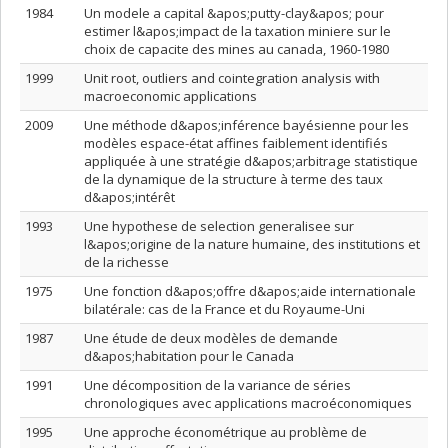
1984
Un modele a capital &apos;putty-clay&apos; pour
estimer l&apos;impact de la taxation miniere sur le
choix de capacite des mines au canada, 1960-1980
1999
Unit root, outliers and cointegration analysis with
macroeconomic applications
2009
Une méthode d&apos;inférence bayésienne pour les
modèles espace-état affines faiblement identifiés
appliquée à une stratégie d&apos;arbitrage statistique
de la dynamique de la structure à terme des taux
d&apos;intérêt
1993
Une hypothese de selection generalisee sur
l&apos;origine de la nature humaine, des institutions et
de la richesse
1975
Une fonction d&apos;offre d&apos;aide internationale
bilatérale: cas de la France et du Royaume-Uni
1987
Une étude de deux modèles de demande
d&apos;habitation pour le Canada
1991
Une décomposition de la variance de séries
chronologiques avec applications macroéconomiques
1995
Une approche économétrique au problème de