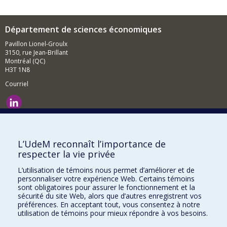
Département de sciences économiques
Pavillon Lionel-Groulx
3150, rue Jean-Brillant
Montréal (QC)
H3T 1N8
Courriel
Nouvelles et événements
Comment soutenir le Département?
L’UdeM reconnaît l’importance de
respecter la vie privée
BESOIN D'AIDE?
L’utilisation de témoins nous permet d’améliorer et de
Plan du site
personnaliser votre expérience Web. Certains témoins
Signaler une erreur
sont obligatoires pour assurer le fonctionnement et la
sécurité du site Web, alors que d’autres enregistrent vos
Accessibilité
préférences. En acceptant tout, vous consentez à notre
utilisation de témoins pour mieux répondre à vos besoins.
FACULTÉ DES ARTS ET DES SCIENCES