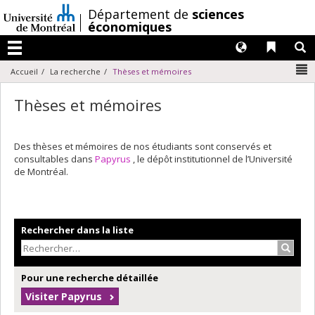
Passer
/
Département de
sciences
au
économiques
contenu
Langues
Liens 
R
Menu
N
Accueil
La recherche
Thèses et mémoires
Thèses et mémoires
Des thèses et mémoires de nos étudiants sont conservés et
consultables dans
Papyrus
, le dépôt institutionnel de l’Université
de Montréal.
Rechercher dans la liste
Recher
Pour une recherche détaillée
Visiter Papyrus