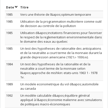
Trier par date en ordre décroissant
Trier par titre en ordre décroissant
Date
Titre
1985
Vers une théorie de l&apos;optimum temporaire
1985
Utilisation de la programmation multicritere comme outil
de decision au controle de la pollution
1985
Utilisation d&apos;incitations financieres pour favoriser
le respect de la reglementation environnementale dans
le domaine des eaux au quebec
1985
Un test des hypotheses de rationalite des anticipations
et de la neutralite a court terme de la monnaie durant la
grande depression americaine (1921.i- 1936.iv).
1984
Un test des hypotheses de la rationalite et de la
neutralite a court terme de la monnaie selon
l&apos;approche de mishkin: etats-unis 1963 1 - 1978
1v.
1989
Un modele econometrique du vol d&apos;automobile
au canada
1992
Un modèle calculable d&apos;équilibre général
appliqué à l&apos;économie malienne avec simulations
de politiques macro-économiques