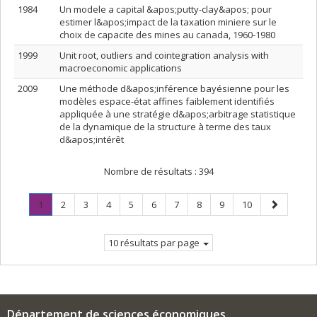
1984
Un modele a capital &apos;putty-clay&apos; pour
estimer l&apos;impact de la taxation miniere sur le
choix de capacite des mines au canada, 1960-1980
1999
Unit root, outliers and cointegration analysis with
macroeconomic applications
2009
Une méthode d&apos;inférence bayésienne pour les
modèles espace-état affines faiblement identifiés
appliquée à une stratégie d&apos;arbitrage statistique
de la dynamique de la structure à terme des taux
d&apos;intérêt
Nombre de résultats :
394
Page
.
Page
Page
Page
Page
Page
Page
Page
Page
Page
Page
1
2
3
4
5
6
7
8
9
10
Page
suivante
courante.
10 résultats par page
Département de sciences économiques