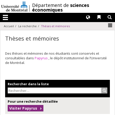
Passer
/
Département de
sciences
au
économiques
contenu
Langues
Liens 
R
Menu
N
Accueil
La recherche
Thèses et mémoires
Thèses et mémoires
Des thèses et mémoires de nos étudiants sont conservés et
consultables dans
Papyrus
, le dépôt institutionnel de l’Université
de Montréal.
Rechercher dans la liste
Recher
Pour une recherche détaillée
Visiter Papyrus