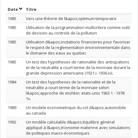
Trier par date en ordre décroissant
Trier par titre en ordre décroissant
Date
Titre
1985
Vers une théorie de l&apos;optimum temporaire
1985
Utilisation de la programmation multicritere comme outil
de decision au controle de la pollution
1985
Utilisation d&apos;incitations financieres pour favoriser
le respect de la reglementation environnementale dans
le domaine des eaux au quebec
1985
Un test des hypotheses de rationalite des anticipations
et de la neutralite a court terme de la monnaie durant la
grande depression americaine (1921.i- 1936.iv).
1984
Un test des hypotheses de la rationalite et de la
neutralite a court terme de la monnaie selon
l&apos;approche de mishkin: etats-unis 1963 1 - 1978
1v.
1989
Un modele econometrique du vol d&apos;automobile
au canada
1992
Un modèle calculable d&apos;équilibre général
appliqué à l&apos;économie malienne avec simulations
de politiques macro-économiques