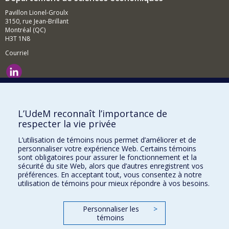
Pavillon Lionel-Groulx
3150, rue Jean-Brillant
Montréal (QC)
H3T 1N8
Courriel
Nouvelles et événements
Comment soutenir le Département?
L’UdeM reconnaît l’importance de
respecter la vie privée
BESOIN D'AIDE?
L’utilisation de témoins nous permet d’améliorer et de
Plan du site
personnaliser votre expérience Web. Certains témoins
Signaler une erreur
sont obligatoires pour assurer le fonctionnement et la
sécurité du site Web, alors que d’autres enregistrent vos
Accessibilité
préférences. En acceptant tout, vous consentez à notre
utilisation de témoins pour mieux répondre à vos besoins.
FACULTÉ DES ARTS ET DES SCIENCES
Nos départements et écoles
Personnaliser les
>
témoins
Nos centres d'études