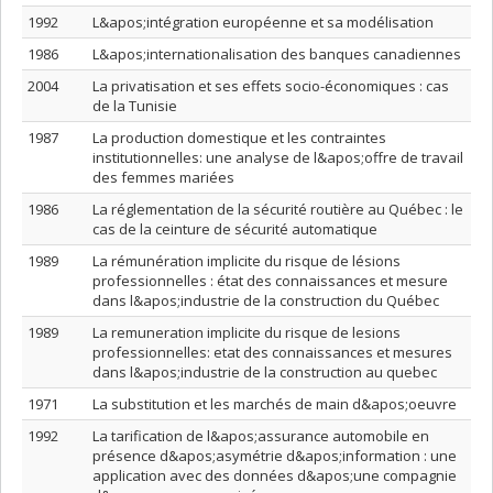
1992
L&apos;intégration européenne et sa modélisation
1986
L&apos;internationalisation des banques canadiennes
2004
La privatisation et ses effets socio-économiques : cas
de la Tunisie
1987
La production domestique et les contraintes
institutionnelles: une analyse de l&apos;offre de travail
des femmes mariées
1986
La réglementation de la sécurité routière au Québec : le
cas de la ceinture de sécurité automatique
1989
La rémunération implicite du risque de lésions
professionnelles : état des connaissances et mesure
dans l&apos;industrie de la construction du Québec
1989
La remuneration implicite du risque de lesions
professionnelles: etat des connaissances et mesures
dans l&apos;industrie de la construction au quebec
1971
La substitution et les marchés de main d&apos;oeuvre
1992
La tarification de l&apos;assurance automobile en
présence d&apos;asymétrie d&apos;information : une
application avec des données d&apos;une compagnie