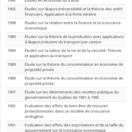
1995
Études en économie du travail
1993
Études sur l&apos;irréversibilité et la théorie des actifs
financiers: Application à la firme minière
1998
Études sur la relation entre la finance et la croissance
économique
1989
Études sur la théorie de la production avec applications
à l&apos;industrie du transport par camion
1994
Études sur la valeur de la vie et de la sécurité: Théorie
et application au transport
1989
Étude sur la théorie du consommateur en économie de
propriété privée
1989
Étude sur la théorie du consommateur en économie de
propriété privée
1997
Étude sur les déterminants des recettes publique du
gouvernement du Québec de 1961 à 1995
1992
Évaluation des effets de bien-être de mesures
protectionnistes dans un modèle de croissance
endogène
1991
Evaluation des effets des exportations et de la taille du
gouvernement sur la croissance economique