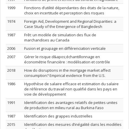
1999
Fonctions d’utilité dépendantes des états de la nature,
choix en incertitude et perception des risques
1974
Foreign Aid, Development and Regional Disparities: a
Case Study of the Emergence of Bangledesh
1987
Frêt: un modèle de simulation des flux de
marchandises au Canada
2006
Fusion et groupage en différenciation verticale
2007
Gérer le risque d&apos;échantillonnage en
économétrie financière : modélisation et contrôle
2018
How do disruptions in the mortgage market affect
consumption? Empirical evidence from the U.S.
1986
Hypothèse de salaire efficace et estimation du salaire
de référence du travail non qualifié dans les pays en
voie de développement
1991
Identification des avantages relatifs de petites unites
de production en milieu rural au Burkina Faso
1987
Identification des grappes industrielles
2015
Identification des mesures d’inégalité dans les modèles