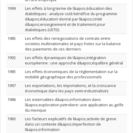
1999
Les effets à long terme de l&apos;éducation des
diabétiques : analyse coût-bénéfice du programme
d&apos;éducation donné par l&apos;Unité
d&apos;enseignement et de traitement pour
diabétiques (UETD)
1985
Les effets des renegociations de contrats entre
societes multinationales et pays hotes sur la balance
des paiements de ces derniers
1992
Les effets dynamiques de l&apos;intégration
européenne : une approche d&apos;équilibre général
1985
Les effets économiques de la réglementation sur la
mobilité géographique des professionnels
1997
Les exportations, les importations, et la croissance
économique dans les pays semi-industrialisés
1986
Les externalites d&apos;information dans
l&apos;exploration petroliere: une application au golfe
du mexique
1983
Les facteurs explicatifs de l&apos;activite de greve
dans un contexte d&apos;imperfection de
l&apos;information