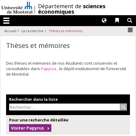
Passer
/
Département de
sciences
au
économiques
contenu
Langues
Liens 
R
Menu
N
Accueil
La recherche
Thèses et mémoires
Thèses et mémoires
Des thèses et mémoires de nos étudiants sont conservés et
consultables dans
Papyrus
, le dépôt institutionnel de l’Université
de Montréal.
Rechercher dans la liste
Recher
Pour une recherche détaillée
Visiter Papyrus