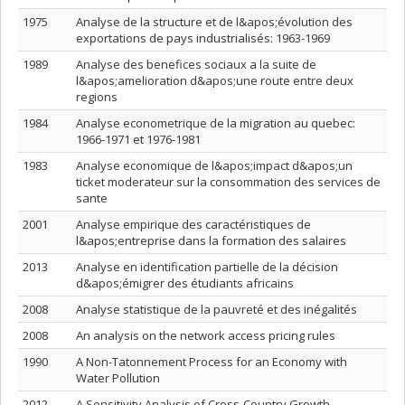
1975
Analyse de la structure et de l&apos;évolution des
exportations de pays industrialisés: 1963-1969
1989
Analyse des benefices sociaux a la suite de
l&apos;amelioration d&apos;une route entre deux
regions
1984
Analyse econometrique de la migration au quebec:
1966-1971 et 1976-1981
1983
Analyse economique de l&apos;impact d&apos;un
ticket moderateur sur la consommation des services de
sante
2001
Analyse empirique des caractéristiques de
l&apos;entreprise dans la formation des salaires
2013
Analyse en identification partielle de la décision
d&apos;émigrer des étudiants africains
2008
Analyse statistique de la pauvreté et des inégalités
2008
An analysis on the network access pricing rules
1990
A Non-Tatonnement Process for an Economy with
Water Pollution
2012
A Sensitivity Analysis of Cross-Country Growth