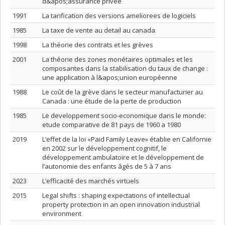
d&apos;assurance privée
1991
La tarification des versions ameliorees de logiciels
1985
La taxe de vente au detail au canada
1998
La théorie des contrats et les grèves
2001
La théorie des zones monétaires optimales et les
composantes dans la stabilisation du taux de change :
une application à l&apos;union européenne
1988
Le coût de la grève dans le secteur manufacturier au
Canada : une étude de la perte de production
1985
Le developpement socio-economique dans le monde:
etude comparative de 81 pays de 1960 a 1980
2019
L’effet de la loi «Paid Family Leave» établie en Californie
en 2002 sur le développement cognitif, le
développement ambulatoire et le développement de
l’autonomie des enfants âgés de 5 à 7 ans
2023
L’efficacité des marchés virtuels
2015
Legal shifts : shaping expectations of intellectual
property protection in an open innovation industrial
environment