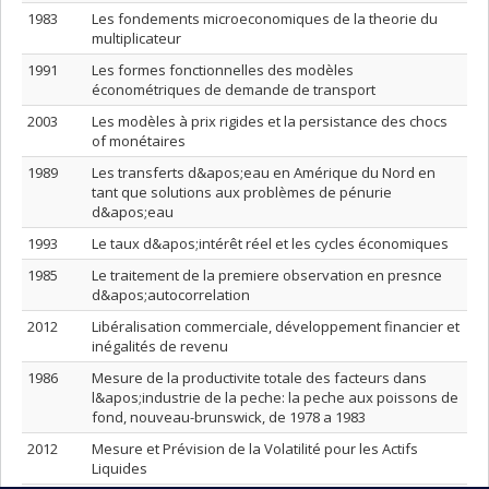
1983
Les fondements microeconomiques de la theorie du
multiplicateur
1991
Les formes fonctionnelles des modèles
économétriques de demande de transport
2003
Les modèles à prix rigides et la persistance des chocs
of monétaires
1989
Les transferts d&apos;eau en Amérique du Nord en
tant que solutions aux problèmes de pénurie
d&apos;eau
1993
Le taux d&apos;intérêt réel et les cycles économiques
1985
Le traitement de la premiere observation en presnce
d&apos;autocorrelation
2012
Libéralisation commerciale, développement financier et
inégalités de revenu
1986
Mesure de la productivite totale des facteurs dans
l&apos;industrie de la peche: la peche aux poissons de
fond, nouveau-brunswick, de 1978 a 1983
2012
Mesure et Prévision de la Volatilité pour les Actifs
Liquides