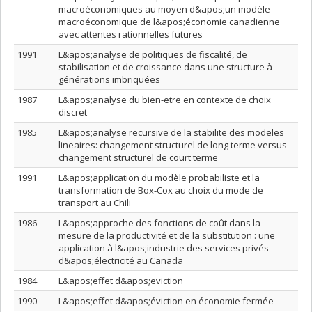
macroéconomiques au moyen d&apos;un modèle
macroéconomique de l&apos;économie canadienne
avec attentes rationnelles futures
1991
L&apos;analyse de politiques de fiscalité, de
stabilisation et de croissance dans une structure à
générations imbriquées
1987
L&apos;analyse du bien-etre en contexte de choix
discret
1985
L&apos;analyse recursive de la stabilite des modeles
lineaires: changement structurel de long terme versus
changement structurel de court terme
1991
L&apos;application du modèle probabiliste et la
transformation de Box-Cox au choix du mode de
transport au Chili
1986
L&apos;approche des fonctions de coût dans la
mesure de la productivité et de la substitution : une
application à l&apos;industrie des services privés
d&apos;électricité au Canada
1984
L&apos;effet d&apos;eviction
1990
L&apos;effet d&apos;éviction en économie fermée