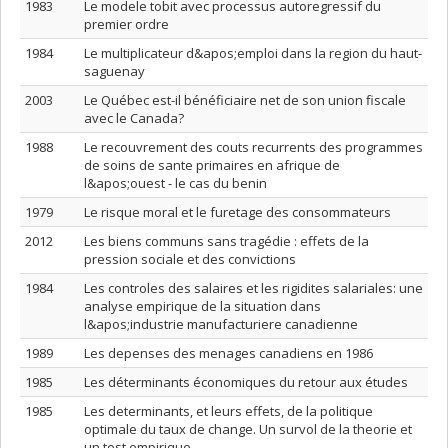
1983
Le modele tobit avec processus autoregressif du
premier ordre
1984
Le multiplicateur d&apos;emploi dans la region du haut-
saguenay
2003
Le Québec est-il bénéficiaire net de son union fiscale
avec le Canada?
1988
Le recouvrement des couts recurrents des programmes
de soins de sante primaires en afrique de
l&apos;ouest - le cas du benin
1979
Le risque moral et le furetage des consommateurs
2012
Les biens communs sans tragédie : effets de la
pression sociale et des convictions
1984
Les controles des salaires et les rigidites salariales: une
analyse empirique de la situation dans
l&apos;industrie manufacturiere canadienne
1989
Les depenses des menages canadiens en 1986
1985
Les déterminants économiques du retour aux études
1985
Les determinants, et leurs effets, de la politique
optimale du taux de change. Un survol de la theorie et
un test empirique