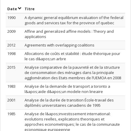
Trier par date en ordre croissant
Trier par titre en ordre croissant
Date
Titre
1990
A dynamic general equilibrium evaluation of the federal
goods and services tax for the province of quebec
2009
Affine and generalized affine models : Theory and
applications
2012
Agreements with overlapping coalitions
1998
Allocations de coûts et stabilité : étude théorique pour
le cas d&apos;un arbre
2015
Analyse comparative de la pauvreté et de la structure
de consommation des ménages dans la principale
agglomération des Etats membres de l’UEMOA en 2008
1983
Analyse de la demande de transport a toronto a
l&apos;aide d&apos;un modele non lineaire
2001
Analyse de la durée de transition École-travail des
diplômés universitaires canadiens de 1995
1985
Analyse de l&apos;investissement international:
evolutions reelles, explications theoriques et
approches econometriques; le cas de la communaute
economique europeenne