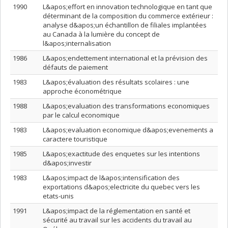
1990
L&apos;effort en innovation technologique en tant que
déterminant de la composition du commerce extérieur :
analyse d&apos;un échantillon de filiales implantées
au Canada à la lumière du concept de
l&apos;internalisation
1986
L&apos;endettement international et la prévision des
défauts de paiement
1983
L&apos;évaluation des résultats scolaires : une
approche économétrique
1988
L&apos;evaluation des transformations economiques
par le calcul economique
1983
L&apos;evaluation economique d&apos;evenements a
caractere touristique
1985
L&apos;exactitude des enquetes sur les intentions
d&apos;investir
1983
L&apos;impact de l&apos;intensification des
exportations d&apos;electricite du quebec vers les
etats-unis
1991
L&apos;impact de la réglementation en santé et
sécurité au travail sur les accidents du travail au