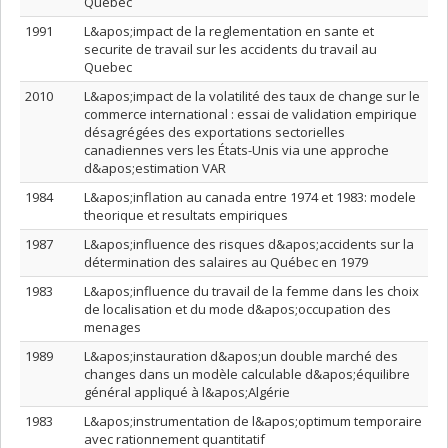
Québec
1991
L&apos;impact de la reglementation en sante et
securite de travail sur les accidents du travail au
Quebec
2010
L&apos;impact de la volatilité des taux de change sur le
commerce international : essai de validation empirique
désagrégées des exportations sectorielles
canadiennes vers les États-Unis via une approche
d&apos;estimation VAR
1984
L&apos;inflation au canada entre 1974 et 1983: modele
theorique et resultats empiriques
1987
L&apos;influence des risques d&apos;accidents sur la
détermination des salaires au Québec en 1979
1983
L&apos;influence du travail de la femme dans les choix
de localisation et du mode d&apos;occupation des
menages
1989
L&apos;instauration d&apos;un double marché des
changes dans un modèle calculable d&apos;équilibre
général appliqué à l&apos;Algérie
1983
L&apos;instrumentation de l&apos;optimum temporaire
avec rationnement quantitatif