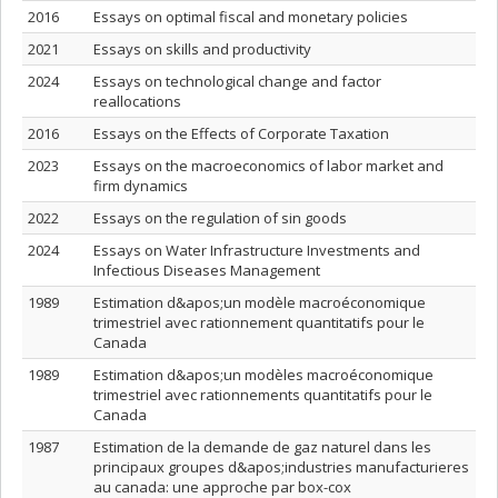
2016
Essays on optimal fiscal and monetary policies
2021
Essays on skills and productivity
2024
Essays on technological change and factor
reallocations
2016
Essays on the Effects of Corporate Taxation
2023
Essays on the macroeconomics of labor market and
firm dynamics
2022
Essays on the regulation of sin goods
2024
Essays on Water Infrastructure Investments and
Infectious Diseases Management
1989
Estimation d&apos;un modèle macroéconomique
trimestriel avec rationnement quantitatifs pour le
Canada
1989
Estimation d&apos;un modèles macroéconomique
trimestriel avec rationnements quantitatifs pour le
Canada
1987
Estimation de la demande de gaz naturel dans les
principaux groupes d&apos;industries manufacturieres
au canada: une approche par box-cox