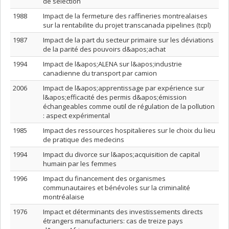
de sélection
1988
Impact de la fermeture des raffineries montrealaises
sur la rentabilite du projet transcanada pipelines (tcpl)
1987
Impact de la part du secteur primaire sur les déviations
de la parité des pouvoirs d&apos;achat
1994
Impact de l&apos;ALENA sur l&apos;industrie
canadienne du transport par camion
2006
Impact de l&apos;apprentissage par expérience sur
l&apos;efficacité des permis d&apos;émission
échangeables comme outil de régulation de la pollution
: aspect expérimental
1985
Impact des ressources hospitalieres sur le choix du lieu
de pratique des medecins
1994
Impact du divorce sur l&apos;acquisition de capital
humain par les femmes
1996
Impact du financement des organismes
communautaires et bénévoles sur la criminalité
montréalaise
1976
Impact et déterminants des investissements directs
étrangers manufacturiers: cas de treize pays