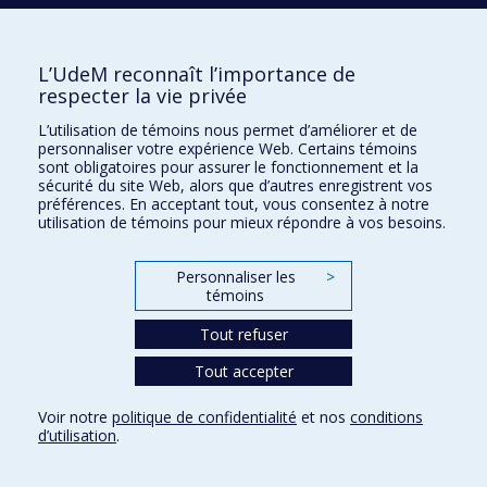
1983
Methode de statique comparative
&quot;silbergerg&quot;: une evaluation
1996
Méthodes d&apos;inférence exactes pour des
L’UdeM reconnaît l’importance de
modèles de régression avec erreur autorégressives et
respecter la vie privée
applications macroéconomiques
L’utilisation de témoins nous permet d’améliorer et de
1995
Méthodes d&apos;inférence exactes pour des
personnaliser votre expérience Web. Certains témoins
modèles de régression avec erreurs autorégressives
sont obligatoires pour assurer le fonctionnement et la
et applications macroéconomiques
sécurité du site Web, alors que d’autres enregistrent vos
préférences. En acceptant tout, vous consentez à notre
1989
Méthodes d&apos;inférence exactes pour deux
utilisation de témoins pour mieux répondre à vos besoins.
régressions de variances différentes
2016
Méthodes de Bootstrap pour les modèles à facteurs
Personnaliser les
>
1990
Micro-économétrie du producteur et Roy-consistance
témoins
2024
Misspeciﬁed ﬁnancial models in a data-rich
Tout refuser
environment
1989
Modèle de déséquilibre appliqué au marché du travail
Tout accepter
1986
Modèle dynamique d&apos;équilibre général
Voir notre
politique de confidentialité
et nos
conditions
temporaire
d’utilisation
.
2017
Modèle espace-état : estimation bayésienne du NAIRU
américain