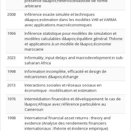
présence d&apos;hétéroscédasticité de forme
arbitraire
2008
Inférence exacte simulée et techniques
d&apos;estimation dans les modèles VAR et VARMA
avec applications macroéconomiques
1994
Inférence statistique pour modèles de simulation et
modèles calculables d&apos;équilibre général: Théorie
et applications à un modèle de l&apos;économie
marocaine
2023
Informality, input delays and macrodevelopment in sub-
saharan Africa
1998
Information incomplète, efficacité et design de
mécanismes d&apos;échange
2013
Interactions sociales et réseaux sociaux en
économique : modélisation et estimation
1976
Intermédiation financière et développement: le cas de
l&apos;Afrique avec référence particulière au
Cameroun
1998
International financial asset returns : theory and
evidence (Analyse des rendements financiers
internationaux : théorie et évidence empirique)