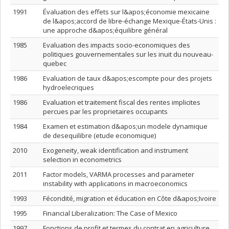
1991
Évaluation des effets sur l&apos;économie mexicaine
de l&apos;accord de libre-échange Mexique-États-Unis :
une approche d&apos;équilibre général
1985
Evaluation des impacts socio-economiques des
politiques gouvernementales sur les inuit du nouveau-
quebec
1986
Evaluation de taux d&apos;escompte pour des projets
hydroelecriques
1986
Evaluation et traitement fiscal des rentes implicites
percues par les proprietaires occupants
1984
Examen et estimation d&apos;un modele dynamique
de desequilibre (etude economique)
2010
Exogeneity, weak identification and instrument
selection in econometrics
2011
Factor models, VARMA processes and parameter
instability with applications in macroeconomics
1993
Fécondité, migration et éducation en Côte d&apos;Ivoire
1995
Financial Liberalization: The Case of Mexico
1997
Fonctions de profit et termes du contrat en agriculture