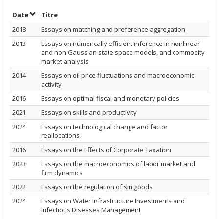
Trier par date en ordre croissant
Trier par titre en ordre croissant
Date
Titre
2018
Essays on matching and preference aggregation
2013
Essays on numerically efficient inference in nonlinear
and non-Gaussian state space models, and commodity
market analysis
2014
Essays on oil price fluctuations and macroeconomic
activity
2016
Essays on optimal fiscal and monetary policies
2021
Essays on skills and productivity
2024
Essays on technological change and factor
reallocations
2016
Essays on the Effects of Corporate Taxation
2023
Essays on the macroeconomics of labor market and
firm dynamics
2022
Essays on the regulation of sin goods
2024
Essays on Water Infrastructure Investments and
Infectious Diseases Management