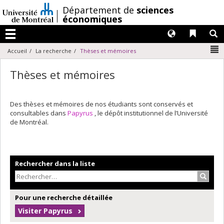
Passer
/
Département de
sciences
au
économiques
contenu
Langues
Liens 
R
Menu
N
Accueil
La recherche
Thèses et mémoires
Thèses et mémoires
Des thèses et mémoires de nos étudiants sont conservés et
consultables dans
Papyrus
, le dépôt institutionnel de l’Université
de Montréal.
Rechercher dans la liste
Recher
Pour une recherche détaillée
Visiter Papyrus