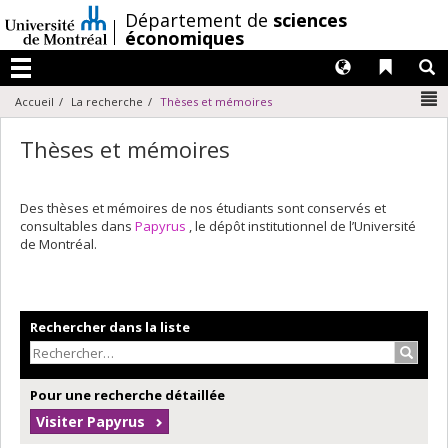
Passer
/
Département de
sciences
au
économiques
contenu
Langues
Liens 
R
Menu
N
Accueil
La recherche
Thèses et mémoires
Thèses et mémoires
Des thèses et mémoires de nos étudiants sont conservés et
consultables dans
Papyrus
, le dépôt institutionnel de l’Université
de Montréal.
Rechercher dans la liste
Recher
Pour une recherche détaillée
Visiter Papyrus