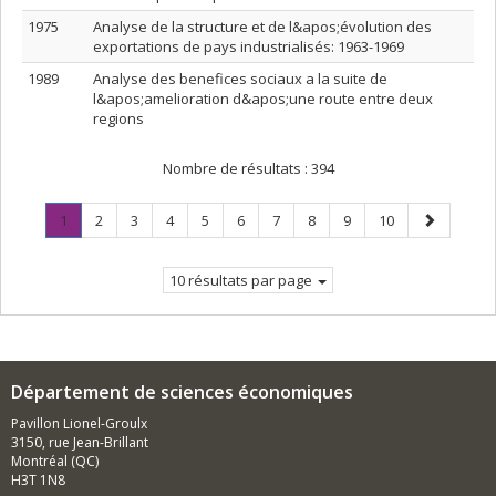
1975
Analyse de la structure et de l&apos;évolution des
exportations de pays industrialisés: 1963-1969
1989
Analyse des benefices sociaux a la suite de
l&apos;amelioration d&apos;une route entre deux
regions
Nombre de résultats :
394
Page
.
Page
Page
Page
Page
Page
Page
Page
Page
Page
Page
1
2
3
4
5
6
7
8
9
10
Page
suivante
courante.
10 résultats par page
Département de sciences économiques
Pavillon Lionel-Groulx
3150, rue Jean-Brillant
Montréal (QC)
H3T 1N8