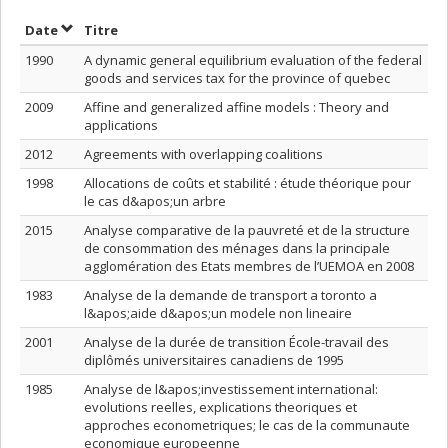
Trier par date en ordre croissant
Trier par titre en ordre croissant
Date
Titre
1990
A dynamic general equilibrium evaluation of the federal
goods and services tax for the province of quebec
2009
Affine and generalized affine models : Theory and
applications
2012
Agreements with overlapping coalitions
1998
Allocations de coûts et stabilité : étude théorique pour
le cas d&apos;un arbre
2015
Analyse comparative de la pauvreté et de la structure
de consommation des ménages dans la principale
agglomération des Etats membres de l’UEMOA en 2008
1983
Analyse de la demande de transport a toronto a
l&apos;aide d&apos;un modele non lineaire
2001
Analyse de la durée de transition École-travail des
diplômés universitaires canadiens de 1995
1985
Analyse de l&apos;investissement international:
evolutions reelles, explications theoriques et
approches econometriques; le cas de la communaute
economique europeenne