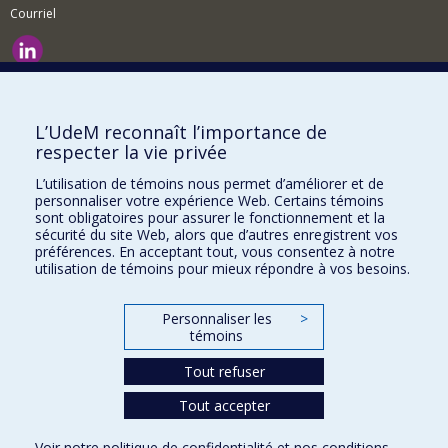
Courriel
Nouvelles et événements
Comment soutenir le Département?
L’UdeM reconnaît l’importance de
respecter la vie privée
BESOIN D'AIDE?
L’utilisation de témoins nous permet d’améliorer et de
Plan du site
personnaliser votre expérience Web. Certains témoins
Signaler une erreur
sont obligatoires pour assurer le fonctionnement et la
sécurité du site Web, alors que d’autres enregistrent vos
Accessibilité
préférences. En acceptant tout, vous consentez à notre
utilisation de témoins pour mieux répondre à vos besoins.
FACULTÉ DES ARTS ET DES SCIENCES
Nos départements et écoles
Personnaliser les
>
témoins
Nos centres d'études
Tout refuser
Nos programmes et cours
Tout accepter
Confidentialité
Voir notre
politique de confidentialité
et nos
conditions