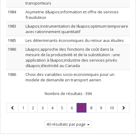
transporteurs
1984
Asymetrie d&apos;information et offre de services
frauduleux
1983
L&apos;instrumentation de l&apos;optimum temporaire
avec rationnement quantitatif
1985
Les déterminants économiques du retour aux études
1986
L&apos;approche des fonctions de coût dans la
mesure de la productivité et de la substitution : une
application à l&apos;industrie des services privés
d&apos;électricité au Canada
1986
Choix des variables socio-economiques pour un
modele de demande en transport aerien
Nombre de résultats :
394
Page
Page
Page
Page
Page
Page
Page
Page
.
Page
Page
Page
Page
1
2
3
4
5
6
7
8
9
10
précédente
Page
suivant
courante.
40 résultats par page