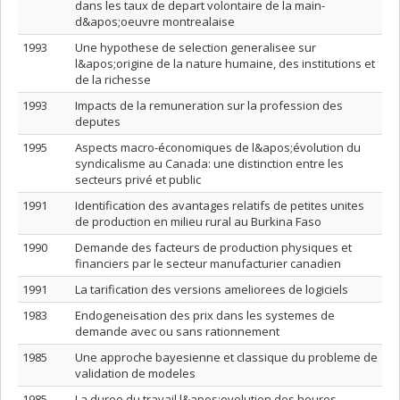
dans les taux de depart volontaire de la main-
d&apos;oeuvre montrealaise
1993
Une hypothese de selection generalisee sur
l&apos;origine de la nature humaine, des institutions et
de la richesse
1993
Impacts de la remuneration sur la profession des
deputes
1995
Aspects macro-économiques de l&apos;évolution du
syndicalisme au Canada: une distinction entre les
secteurs privé et public
1991
Identification des avantages relatifs de petites unites
de production en milieu rural au Burkina Faso
1990
Demande des facteurs de production physiques et
financiers par le secteur manufacturier canadien
1991
La tarification des versions ameliorees de logiciels
1983
Endogeneisation des prix dans les systemes de
demande avec ou sans rationnement
1985
Une approche bayesienne et classique du probleme de
validation de modeles
1985
La duree du travail l&apos;evolution des heures