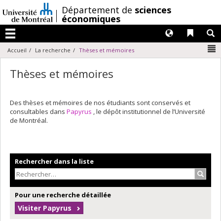
Passer
/
Département de
sciences
au
économiques
contenu
Langues
Liens 
R
Menu
N
Accueil
La recherche
Thèses et mémoires
Thèses et mémoires
Des thèses et mémoires de nos étudiants sont conservés et
consultables dans
Papyrus
, le dépôt institutionnel de l’Université
de Montréal.
Rechercher dans la liste
Recher
Pour une recherche détaillée
Visiter Papyrus