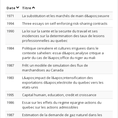
Trier par date en ordre décroissant
Trier par titre en ordre décroissant
Date
Titre
1971
La substitution et les marchés de main d&apos;oeuvre
1994
Three essays on self-enforcing risk-sharing contracts
1990
La loi sur la sante et la securite du travail et ses
incidences sur la determination des taux de lesions
professionnelles au quebec
1984
Politique cerealiere et cultures irriguees dans le
contexte sahelien: essai d&apos;analyse critique a
partir du cas de l&apos;office du niger au mali
1987
Frêt: un modèle de simulation des flux de
marchandises au Canada
1983
L&apos;impact de l&apos;intensification des
exportations d&apos;electricite du quebec vers les
etats-unis
1995
Capital humain, education, credit et croissance
1986
Essai sur les effets du regime epargne-actions du
quebec sur les actions admissibles
1987
Estimation de la demande de gaz naturel dans les