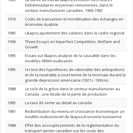
hebdomadaires moyennes remunerees, dans le
secteur manufacturier canadien, 1966-1982
1976
Coûts de transaction et monétisation des échanges en
économie dualiste
1985
L&apos;ajustement des salaires dans le cadre regional
1996
Three Essays on Imperfect Competition, Welfare and
Growth
1995
Essais sur l&apos;analyse de la causalité dans les
modèles ARMA multivariés
1985
Un test des hypotheses de rationalite des anticipations
et de la neutralite a court terme de la monnaie durant la
grande depression americaine (1921.i- 1936.iv).
1988
Le coût de la grève dans le secteur manufacturier au
Canada : une étude de la perte de production
1985
La taxe de vente au detail au canada
1981
Redistribution du revenu et croissance économique: un
modèle multisectoriel de l&apos;économie tunisienne
1988
Effet des assouplissements de la reglementation du
transport aerien canadien sur les couts des