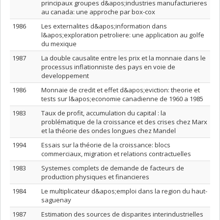
principaux groupes d&apos;industries manufacturieres
au canada: une approche par box-cox
1986
Les externalites d&apos;information dans
l&apos;exploration petroliere: une application au golfe
du mexique
1987
La double causalite entre les prix et la monnaie dans le
processus inflationniste des pays en voie de
developpement
1986
Monnaie de credit et effet d&apos;eviction: theorie et
tests sur l&apos;economie canadienne de 1960 a 1985
1983
Taux de profit, accumulation du capital : la
problématique de la croissance et des crises chez Marx
et la théorie des ondes longues chez Mandel
1994
Essais sur la théorie de la croissance: blocs
commerciaux, migration et relations contractuelles
1983
Systemes complets de demande de facteurs de
production physiques et financieres
1984
Le multiplicateur d&apos;emploi dans la region du haut-
saguenay
1987
Estimation des sources de disparites interindustrielles