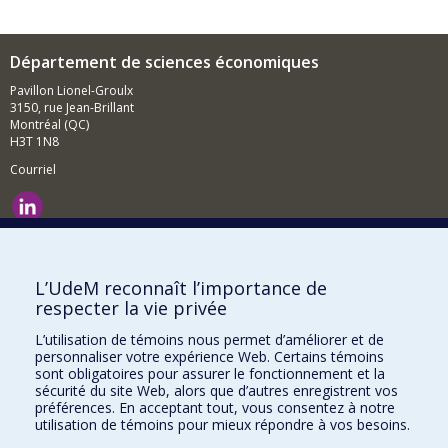
Département de sciences économiques
Pavillon Lionel-Groulx
3150, rue Jean-Brillant
Montréal (QC)
H3T 1N8
Courriel
Nouvelles et événements
Comment soutenir le Département?
L’UdeM reconnaît l’importance de
respecter la vie privée
BESOIN D'AIDE?
L’utilisation de témoins nous permet d’améliorer et de
Plan du site
personnaliser votre expérience Web. Certains témoins
Signaler une erreur
sont obligatoires pour assurer le fonctionnement et la
sécurité du site Web, alors que d’autres enregistrent vos
Accessibilité
préférences. En acceptant tout, vous consentez à notre
utilisation de témoins pour mieux répondre à vos besoins.
FACULTÉ DES ARTS ET DES SCIENCES