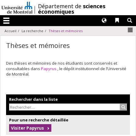
Passer
/
Département de
sciences
au
économiques
contenu
Langues
Liens 
R
Menu
N
Accueil
La recherche
Thèses et mémoires
Thèses et mémoires
Des thèses et mémoires de nos étudiants sont conservés et
consultables dans
Papyrus
, le dépôt institutionnel de l’Université
de Montréal.
Rechercher dans la liste
Recher
Pour une recherche détaillée
Visiter Papyrus