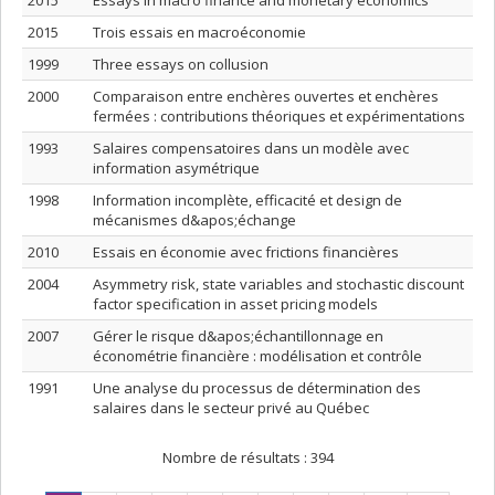
2015
Essays in macro finance and monetary economics
2015
Trois essais en macroéconomie
1999
Three essays on collusion
2000
Comparaison entre enchères ouvertes et enchères
fermées : contributions théoriques et expérimentations
1993
Salaires compensatoires dans un modèle avec
information asymétrique
1998
Information incomplète, efficacité et design de
mécanismes d&apos;échange
2010
Essais en économie avec frictions financières
2004
Asymmetry risk, state variables and stochastic discount
factor specification in asset pricing models
2007
Gérer le risque d&apos;échantillonnage en
économétrie financière : modélisation et contrôle
1991
Une analyse du processus de détermination des
salaires dans le secteur privé au Québec
Nombre de résultats :
394