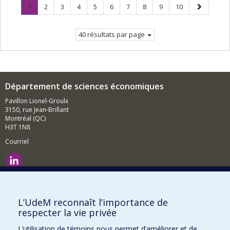
Page
.
Page
Page
Page
Page
Page
Page
Page
Page
Page
Page
1
2
3
4
5
6
7
8
9
10
Page
suivante
courante.
40 résultats par page
Département de sciences économiques
Pavillon Lionel-Groulx
3150, rue Jean-Brillant
Montréal (QC)
H3T 1N8
Courriel
Nouvelles et événements
Comment soutenir le Département?
L’UdeM reconnaît l’importance de
respecter la vie privée
BESOIN D'AIDE?
L’utilisation de témoins nous permet d’améliorer et de
Plan du site