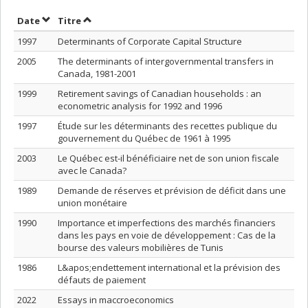
Trier par date en ordre décroissant
Trier par titre en ordre décroissant
Date
Titre
1997
Determinants of Corporate Capital Structure
2005
The determinants of intergovernmental transfers in
Canada, 1981-2001
1999
Retirement savings of Canadian households : an
econometric analysis for 1992 and 1996
1997
Étude sur les déterminants des recettes publique du
gouvernement du Québec de 1961 à 1995
2003
Le Québec est-il bénéficiaire net de son union fiscale
avec le Canada?
1989
Demande de réserves et prévision de déficit dans une
union monétaire
1990
Importance et imperfections des marchés financiers
dans les pays en voie de développement : Cas de la
bourse des valeurs mobilières de Tunis
1986
L&apos;endettement international et la prévision des
défauts de paiement
2022
Essays in maccroeconomics