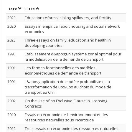
Trier par date en ordre décroissant
Trier par titre en ordre décroissant
Date
Titre
2023
Education reforms, sibling spillovers, and fertility
2020
Essays in empirical labor, housing and social network
economics
2023
Three essays on family, education and health in
developing countries
1993
Établissement d&apos;un système zonal optimal pour
la modélisation de la demande de transport
1991
Les formes fonctionnelles des modèles
économétriques de demande de transport
1991
L&apos;application du modèle probabiliste et la
transformation de Box-Cox au choix du mode de
transport au Chili
2002
On the Use of an Exclusive Clause in Licensing
Contracts
2010
Essais en économie de l’environnement et des
ressources naturelles sous incertitude
2012
Trois essais en économie des ressources naturelles