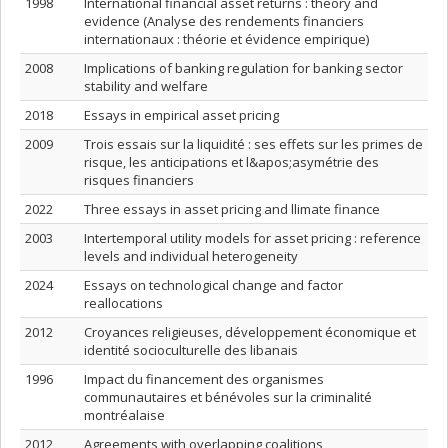
1998
International financial asset returns : theory and
evidence (Analyse des rendements financiers
internationaux : théorie et évidence empirique)
2008
Implications of banking regulation for banking sector
stability and welfare
2018
Essays in empirical asset pricing
2009
Trois essais sur la liquidité : ses effets sur les primes de
risque, les anticipations et l&apos;asymétrie des
risques financiers
2022
Three essays in asset pricing and llimate finance
2003
Intertemporal utility models for asset pricing : reference
levels and individual heterogeneity
2024
Essays on technological change and factor
reallocations
2012
Croyances religieuses, développement économique et
identité socioculturelle des libanais
1996
Impact du financement des organismes
communautaires et bénévoles sur la criminalité
montréalaise
2012
Agreements with overlapping coalitions