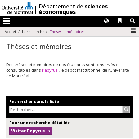
Passer
/
Département de
sciences
au
économiques
contenu
Langues
Liens 
R
Menu
N
Accueil
La recherche
Thèses et mémoires
Thèses et mémoires
Des thèses et mémoires de nos étudiants sont conservés et
consultables dans
Papyrus
, le dépôt institutionnel de l’Université
de Montréal.
Rechercher dans la liste
Recher
Pour une recherche détaillée
Visiter Papyrus