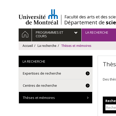
Passer
au
contenu
/
Faculté des arts et des sci
Département de
sci
Navigation
ACCUEIL
PROGRAMMES ET
LA RECHERCHE
principale
COURS
Accueil
La recherche
Thèses et mémoires
LA RECHERCHE
Thès
Expertises de recherche
Des thè
Centres de recherche
Thèses et mémoires
Recher