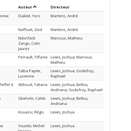
Trier par auteur en ordre décroissant
par contributeur en ordre déc
Auteur
Directeur
nomie
Diakité, Yoro
Martens, André
Naffouti, Zied
Martens, André
Ndonfack
Marcoux, Mathieu
Zango, Colin
Jaures
Perrault, Tiffanie
Lewis, Joshua; Marcoux,
Mathieu
Talba Papite,
Lewis, Joshua; Godefroy,
Lucienne
Raphaël
’effet à
Abboud, Tatiana
Lewis, Joshua; Bellou,
Andriana; Godefroy, Raphaël
a
Gbeholo, Caleb
Lewis, Joshua; Bellou,
Andriana
Kouassi, Régis
Lewis, Joshua
ue
Youmbi, Michel
Lewis, Joshua