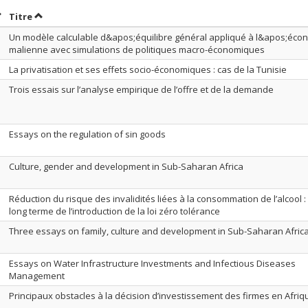
rier par date en ordre décroissant
Trier par titre en ordre décroissant
Titre
Un modèle calculable d&apos;équilibre général appliqué à l&apos;éco
malienne avec simulations de politiques macro-économiques
La privatisation et ses effets socio-économiques : cas de la Tunisie
Trois essais sur l’analyse empirique de l’offre et de la demande
Essays on the regulation of sin goods
Culture, gender and development in Sub-Saharan Africa
Réduction du risque des invalidités liées à la consommation de l’alcool : l
long terme de l’introduction de la loi zéro tolérance
Three essays on family, culture and development in Sub-Saharan Afric
Essays on Water Infrastructure Investments and Infectious Diseases
Management
Principaux obstacles à la décision d’investissement des firmes en Afriq