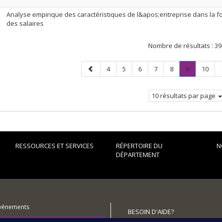
Analyse empirique des caractéristiques de l&apos;entreprise dans la f
des salaires
Nombre de résultats :
39
Page
Page
Page
Page
Page
Page
Page
.
Page
4
5
6
7
8
9
10
précédente
Page
courante.
10 résultats par page
RESSOURCES ET SERVICES
RÉPERTOIRE DU
N
DÉPARTEMENT
événements
BESOIN D'AIDE?