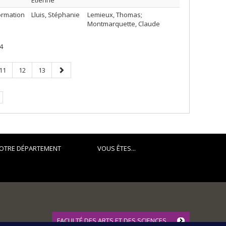
Etienne
ormation
Lluis, Stéphanie
Lemieux, Thomas;
Montmarquette, Claude
4
Page
Page
Page
Page
11
12
13
suivante
OTRE DÉPARTEMENT
VOUS ÊTES...
FACULTÉ DES ARTS ET DES SCIENCES