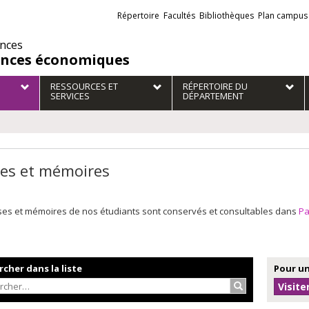
Liens
Répertoire
Facultés
Bibliothèques
Plan campus
externes
ences
ences économiques
RESSOURCES ET
RÉPERTOIRE DU
SERVICES
DÉPARTEMENT
es et mémoires
ses et mémoires de nos étudiants sont conservés et consultables dans
P
cher dans la liste
Pour un
Rechercher…
Visite