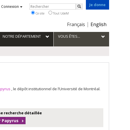
Je donne
Rechercher
Connexion
Rechercher
Ce site
Tout UdeM
Choix
Français
English
de
la
NOTRE DÉPARTEMENT
VOUS ÊTES...
langue
apyrus
, le dépôt institutionnel de l’Université de Montréal.
e recherche détaillée
r Papyrus