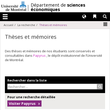
Passer
/
Département de
sciences
au
économiques
contenu
Langues
Liens 
R
Menu
N
Accueil
La recherche
Thèses et mémoires
Thèses et mémoires
Des thèses et mémoires de nos étudiants sont conservés et
consultables dans
Papyrus
, le dépôt institutionnel de l’Université
de Montréal.
Rechercher dans la liste
Recher
Pour une recherche détaillée
Visiter Papyrus