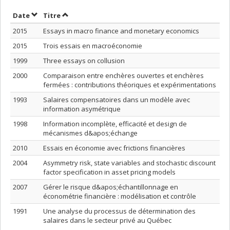
Trier par date en ordre décroissant
Trier par titre en ordre décroissant
Date
Titre
2015
Essays in macro finance and monetary economics
2015
Trois essais en macroéconomie
1999
Three essays on collusion
2000
Comparaison entre enchères ouvertes et enchères
fermées : contributions théoriques et expérimentations
1993
Salaires compensatoires dans un modèle avec
information asymétrique
1998
Information incomplète, efficacité et design de
mécanismes d&apos;échange
2010
Essais en économie avec frictions financières
2004
Asymmetry risk, state variables and stochastic discount
factor specification in asset pricing models
2007
Gérer le risque d&apos;échantillonnage en
économétrie financière : modélisation et contrôle
1991
Une analyse du processus de détermination des
salaires dans le secteur privé au Québec