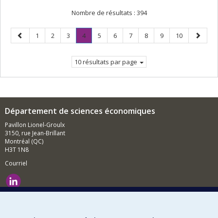
Nombre de résultats :
394
Page
Page
Page
Page
Page
.
Page
Page
Page
Page
Page
Page
Page
1
2
3
4
5
6
7
8
9
10
précédente
Page
suivant
courante.
10 résultats par page
Département de sciences économiques
Pavillon Lionel-Groulx
3150, rue Jean-Brillant
Montréal (QC)
H3T 1N8
Courriel
Nouvelles et événements
Comment soutenir le Département?